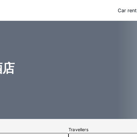
Car rent
酒店
Travellers