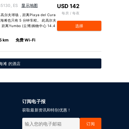
35130, ES
显示地图
USD 142
每房 / 每夜
球场，距离Playa del Cura
海滩也只有 5 分钟车程。 此高尔夫
选择
距离Yumbo (云博)购物中心 14.4
5 km
免费 Wi-Fi
海滩 的酒店
订阅电子报
获取最新资讯和特别优惠！
订阅