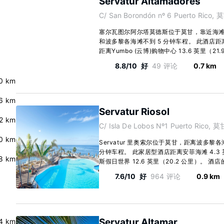
Servatur Altamadores
C/ San Borondón nº 6 Puerto Rico, 
塞尔瓦图尔阿尔塔莫德斯位于莫甘，靠近海滩，距离P
和波多黎各海滩不到 5 分钟车程。 此酒店距离莫
距离Yumbo (云博)购物中心 13.6 英里（21.9
8.8/10
好
49 评论
0.7 km
.0 km
6 km
Servatur Riosol
.2 km
C/ Isla De Lobos Nº1 Puerto Rico, 莫
.0 km
Servatur 里奥索尔位于莫甘，距离波多黎
分钟车程。 此家居型酒店距离安菲海滩 4.3 
.8 km
斯假日世界 12.6 英里（20.2 公里）。 酒店的 
7.6/10
好
964 评论
0.9 km
Servatur Altamar
4 km