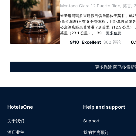
Montana Clara 12 Puerto Rico, 莫甘, 
维斯塔阿玛多雷斯假日俱乐部位于莫甘，毗邻高尔夫
(库拉海滩)只有 5 分钟车程，且距离波多黎各
公寓酒店距离莫甘港 7.8 英里（12.5 公里），
英里（23.1 公里）。 39...
更多信息
9/10
Excellent
302 评论
0.
更多靠近 阿马多雷斯
HotelsOne
Help and support
关于我们
Support
酒店业主
我的客房预订