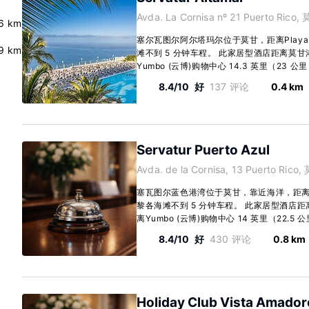
Avda. La Cornisa nº 21 Puerto Rico,
6 km
塞尔瓦图尔阿尔塔玛尔位于莫甘，距离Playa d
9 km
滩不到 5 分钟车程。 此家居型酒店距离莫甘港 
Yumbo (云博)购物中心 14.3 英里（23 公里）
8.4/10
好
137 评论
0.4 km
Servatur Puerto Azul
Avda. de la Cornisa, 13 Puerto Rico
塞瓦图尔蓝色港湾位于莫甘，靠近海洋，距离Play
黎各海滩不到 5 分钟车程。 此家居型酒店距离
离Yumbo (云博)购物中心 14 英里（22.5 公里
8.4/10
好
430 评论
0.8 km
Holiday Club Vista Amador