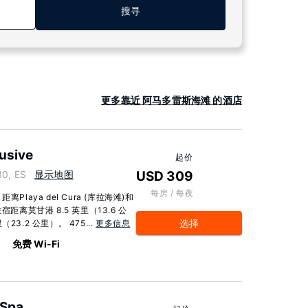
搜寻
更多靠近 阿马多雷斯海滩 的酒店
lusive
起价
30, ES
显示地图
USD 309
每房 / 每夜
laya del Cura (库拉海滩)和
距离莫甘港 8.5 英里（13.6 公
选择
23.2 公里）。 475...
更多信息
免费 Wi-Fi
 Spa