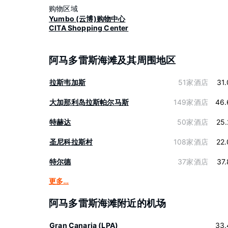
购物区域
Yumbo (云博)购物中心
CITA Shopping Center
阿马多雷斯海滩及其周围地区
拉斯韦加斯
51家酒店
31
大加那利岛拉斯帕尔马斯
149家酒店
46.
特赫达
50家酒店
25
圣尼科拉斯村
108家酒店
22
特尔德
37家酒店
37
更多…
阿马多雷斯海滩附近的机场
Gran Canaria (LPA)
33.