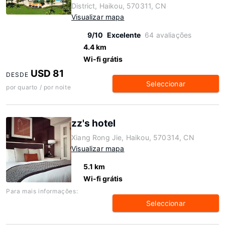
District, Haikou, 570311, CN
Visualizar mapa
9/10
Excelente
64 avaliações
4.4 km
Wi-fi grátis
USD 81
DESDE
Seleccionar
por quarto / por noite
zz's hotel
Xiang Rong Jie, Haikou, 570314, CN
Visualizar mapa
5.1 km
Wi-fi grátis
Para mais informações:
Seleccionar