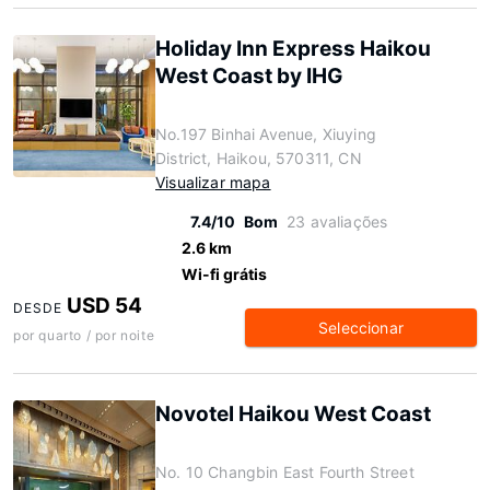
Holiday Inn Express Haikou
West Coast by IHG
No.197 Binhai Avenue, Xiuying
District, Haikou, 570311, CN
Visualizar mapa
7.4/10
Bom
23 avaliações
2.6 km
Wi-fi grátis
USD 54
DESDE
Seleccionar
por quarto / por noite
Novotel Haikou West Coast
No. 10 Changbin East Fourth Street