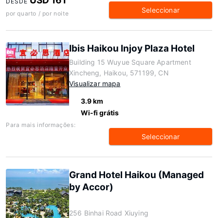
USD 161
DESDE
Seleccionar
por quarto / por noite
Ibis Haikou Injoy Plaza Hotel
Building 15 Wuyue Square Apartment
Xincheng, Haikou, 571199, CN
Visualizar mapa
3.9 km
Wi-fi grátis
Para mais informações:
Seleccionar
Grand Hotel Haikou (Managed
by Accor)
256 Binhai Road Xiuying