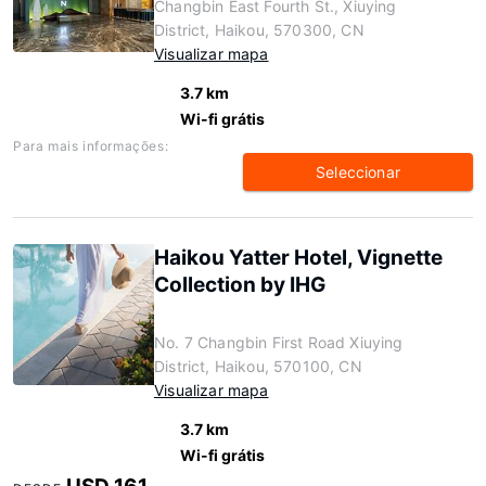
Changbin East Fourth St., Xiuying
District, Haikou, 570300, CN
Visualizar mapa
3.7 km
Wi-fi grátis
Para mais informações:
Seleccionar
Haikou Yatter Hotel, Vignette
Collection by IHG
No. 7 Changbin First Road Xiuying
District, Haikou, 570100, CN
Visualizar mapa
3.7 km
Wi-fi grátis