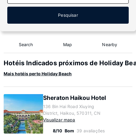
Pesquisar
Search
Map
Nearby
Hotéis Indicados próximos de Holiday Be
Mais hotéis perto Holiday Beach
Sheraton Haikou Hotel
136 Bin Hai Road Xiuying
District, Haikou, 570311, CN
Visualizar mapa
8/10
Bom
39 avaliações