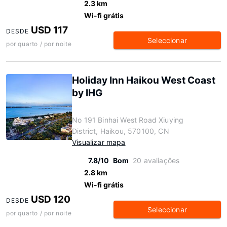
2.3 km
Wi-fi grátis
USD 117
DESDE
Seleccionar
por quarto / por noite
Holiday Inn Haikou West Coast
by IHG
No 191 Binhai West Road Xiuying
District, Haikou, 570100, CN
Visualizar mapa
7.8/10
Bom
20 avaliações
2.8 km
Wi-fi grátis
USD 120
DESDE
Seleccionar
por quarto / por noite