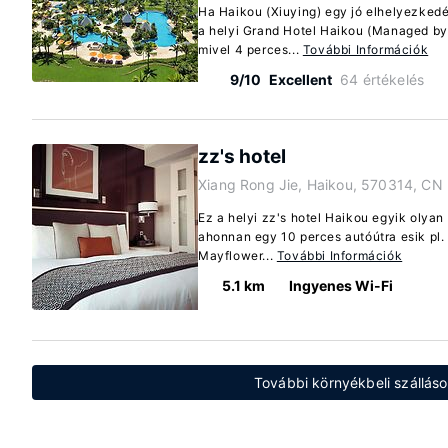
Ha Haikou (Xiuying) egy jó elhelyezkedé
a helyi Grand Hotel Haikou (Managed by
mivel 4 perces...
További Információk
9/10
Excellent
64 értékelés
zz's hotel
Xiang Rong Jie, Haikou, 570314, CN
Ez a helyi zz's hotel Haikou egyik olyan
ahonnan egy 10 perces autóútra esik pl.
Mayflower...
További Információk
5.1 km
Ingyenes Wi-Fi
További környékbeli szálláso