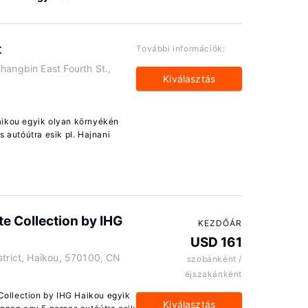
t
További információk:
hangbin East Fourth St.,
Kiválasztás
aikou egyik olyan környékén
s autóútra esik pl. Hajnani
te Collection by IHG
KEZDŐÁR
USD 161
strict, Haikou, 570100, CN
szobánként /
éjszakánként
 Collection by IHG Haikou egyik
Kiválasztás