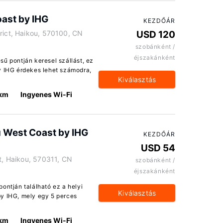
oast by IHG
KEZDŐÁR
rict, Haikou, 570100, CN
USD 120
szobánként /
éjszakánként
sű pontján keresel szállást, ez
y IHG érdekes lehet számodra,
Kiválasztás
 km
Ingyenes Wi-Fi
u West Coast by IHG
KEZDŐÁR
USD 54
ct, Haikou, 570311, CN
szobánként /
éjszakánként
ontján található ez a helyi
Kiválasztás
by IHG, mely egy 5 perces
 km
Ingyenes Wi-Fi