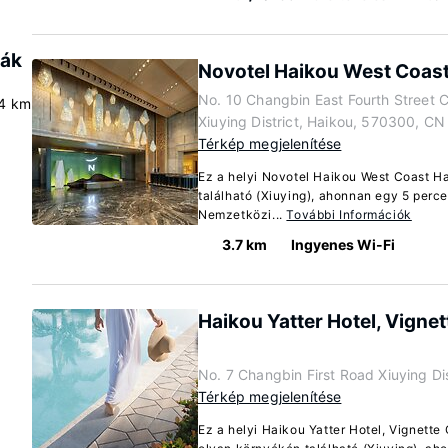
dák
Novotel Haikou West Coas
No. 10 Changbin East Fourth Street C
4 km
Xiuying District, Haikou, 570300, CN
Térkép megjelenítése
Ez a helyi Novotel Haikou West Coast H
található (Xiuying), ahonnan egy 5 perce
Nemzetközi...
További Információk
3.7 km
Ingyenes Wi-Fi
Haikou Yatter Hotel, Vignet
No. 7 Changbin First Road Xiuying Di
Térkép megjelenítése
Ez a helyi Haikou Yatter Hotel, Vignette