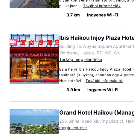
olyan környékén található (Xiuying), ah
pl. Hajnani...
További Információk
3.7 km
Ingyenes Wi-Fi
Ibis Haikou Injoy Plaza Hote
Building 15 Wuyue Square Apartmen
Xincheng, Haikou, 571199, CN
Térkép megjelenítése
Ez a helyi Ibis Haikou Injoy Plaza Hote
található (Xiuying), ahonnan egy 4 perce
Nemzetközi...
További Információk
3.9 km
Ingyenes Wi-Fi
Grand Hotel Haikou (Mana
256 Binhai Road Xiuying District, Ha
megjelenítése