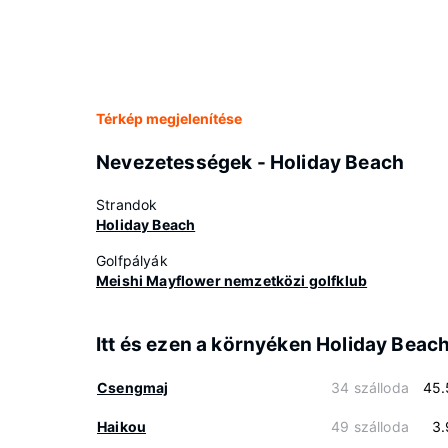
Térkép megjelenítése
Nevezetességek - Holiday Beach
Strandok
Holiday Beach
Golfpályák
Meishi Mayflower nemzetközi golfklub
Itt és ezen a környéken Holiday Beac
Csengmaj
34 szálloda
45.
Haikou
49 szálloda
3.