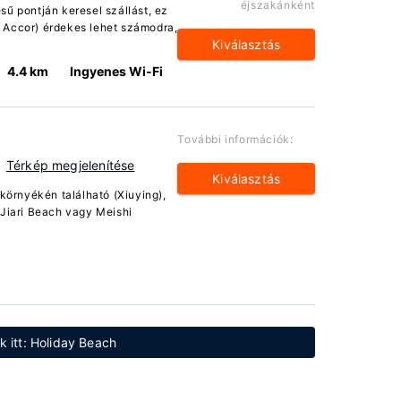
éjszakánként
sű pontján keresel szállást, ez
 Accor) érdekes lehet számodra,
Kiválasztás
4.4 km
Ingyenes Wi-Fi
További információk:
Térkép megjelenítése
Kiválasztás
 környékén található (Xiuying),
 Jiari Beach vagy Meishi
k itt: Holiday Beach