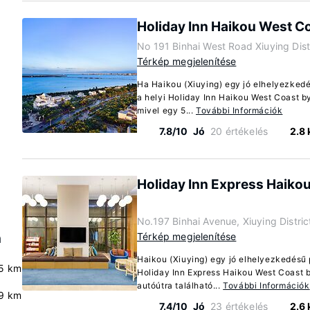
Holiday Inn Haikou West C
No 191 Binhai West Road Xiuying Dist
Térkép megjelenítése
Ha Haikou (Xiuying) egy jó elhelyezkedé
a helyi Holiday Inn Haikou West Coast b
mivel egy 5...
További Információk
7.8/10
Jó
20 értékelés
2.8
Holiday Inn Express Haiko
No.197 Binhai Avenue, Xiuying Distri
h
Térkép megjelenítése
Haikou (Xiuying) egy jó elhelyezkedésű p
5 km
Holiday Inn Express Haikou West Coast 
autóútra található...
További Információk
9 km
7.4/10
Jó
23 értékelés
2.6