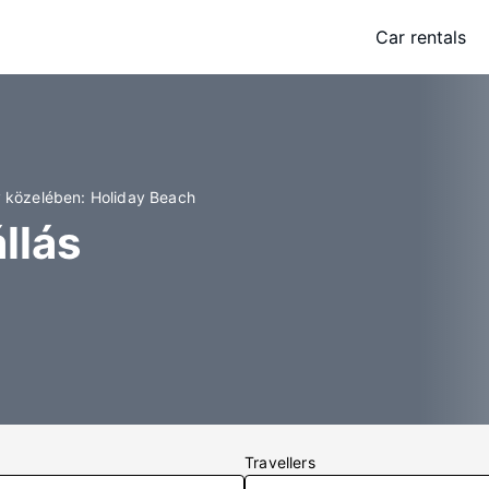
Car rentals
y közelében: Holiday Beach
llás
Travellers