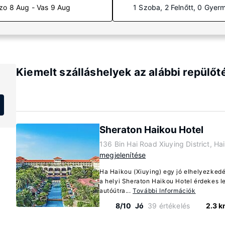
zo 8 Aug - Vas 9 Aug
1 Szoba, 2 Felnőtt, 0 Gyer
Kiemelt szálláshelyek az alábbi repülő
Sheraton Haikou Hotel
136 Bin Hai Road Xiuying District, H
megjelenítése
Ha Haikou (Xiuying) egy jó elhelyezkedé
a helyi Sheraton Haikou Hotel érdekes l
autóútra...
További Információk
8/10
Jó
39 értékelés
2.3 