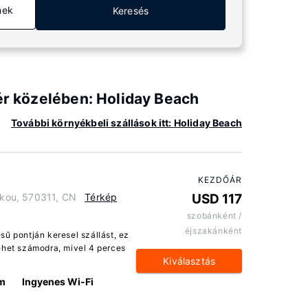
mek
Keresés
tér közelében: Holiday Beach
További környékbeli szállások itt: Holiday Beach
KEZDŐÁR
aikou, 570311, CN
Térkép
USD 117
szobánként /
éjszakánként
sű pontján keresel szállást, ez
ehet számodra, mivel 4 perces
Kiválasztás
km
Ingyenes Wi-Fi