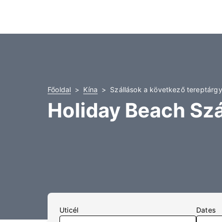
Főoldal
Kína
Szállások a következő tereptárg
Holiday Beach Szá
Uticél
Dates