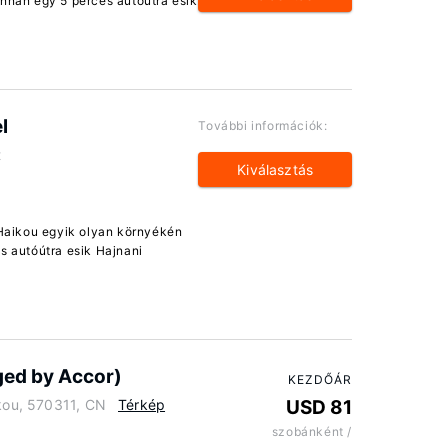
onnan egy 5 perces autóútra esik
l
További információk:
t
Kiválasztás
l Haikou egyik olyan környékén
s autóútra esik Hajnani
ged by Accor)
KEZDŐÁR
ikou, 570311, CN
Térkép
USD 81
szobánként /