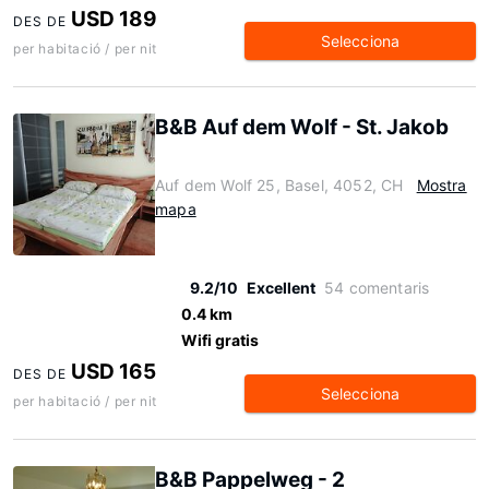
USD 189
DES DE
Selecciona
per habitació / per nit
B&B Auf dem Wolf - St. Jakob
Auf dem Wolf 25, Basel, 4052, CH
Mostra
mapa
9.2/10
Excellent
54 comentaris
0.4 km
Wifi gratis
USD 165
DES DE
Selecciona
per habitació / per nit
B&B Pappelweg - 2