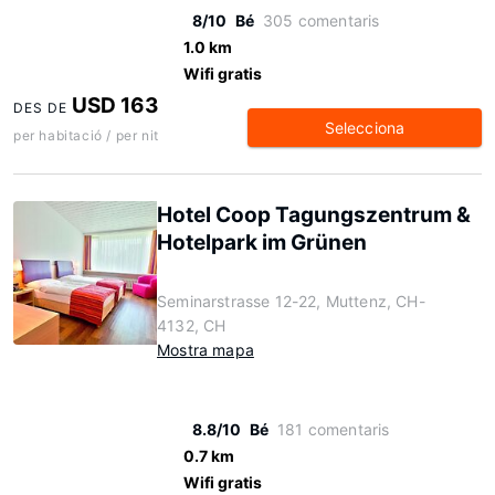
8/10
Bé
305 comentaris
1.0 km
Wifi gratis
USD 163
DES DE
Selecciona
per habitació / per nit
Hotel Coop Tagungszentrum &
Hotelpark im Grünen
Seminarstrasse 12-22, Muttenz, CH-
4132, CH
Mostra mapa
8.8/10
Bé
181 comentaris
0.7 km
Wifi gratis