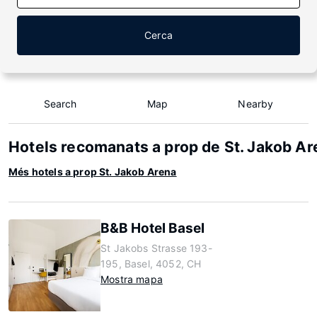
Cerca
Search
Map
Nearby
Hotels recomanats a prop de St. Jakob Ar
Més hotels a prop St. Jakob Arena
B&B Hotel Basel
St Jakobs Strasse 193-
195, Basel, 4052, CH
Mostra mapa