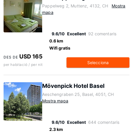
Pappelweg 2, Muttenz, 4132, CH
Mostra
mapa
9.6/10
Excellent
92 comentaris
0.6 km
Wifi gratis
USD 165
DES DE
Selecciona
per habitació / per nit
Mövenpick Hotel Basel
Aeschengraben 25, Basel, 4051, CH
Mostra mapa
9.6/10
Excellent
644 comentaris
2.3 km