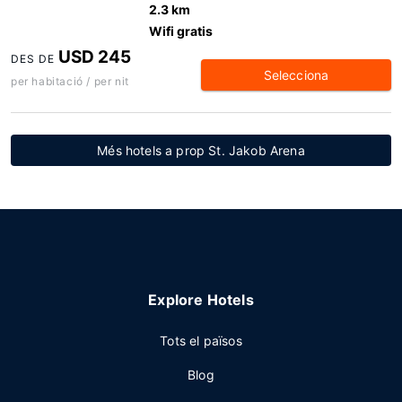
2.3 km
Wifi gratis
USD 245
DES DE
Selecciona
per habitació / per nit
Més hotels a prop St. Jakob Arena
Explore Hotels
Tots el països
Blog