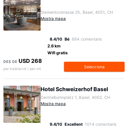
Steinentorstrasse 25, Basel, 4051, CH
Mostra mapa
8.4/10
Bé
664 comentaris
2.6 km
Wifi gratis
USD 268
DES DE
Selecciona
per habitació / per nit
Hotel Schweizerhof Basel
Centralbahnplatz 1, Basel, 4002, CH
Mostra mapa
9.4/10
Excellent
1014 comentaris