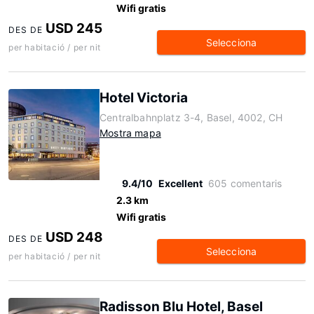
Wifi gratis
USD 245
DES DE
Selecciona
per habitació / per nit
Hotel Victoria
Centralbahnplatz 3-4, Basel, 4002, CH
Mostra mapa
9.4/10
Excellent
605 comentaris
2.3 km
Wifi gratis
USD 248
DES DE
Selecciona
per habitació / per nit
Radisson Blu Hotel, Basel