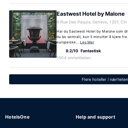
Eastwest Hotel by Malone
6 Rue Des Paquis, Genève, 1201, CH
Har du Eastwest Hotel by Malone som dit
du bo sentralt, kun 5 minutter å kjøre f
europeiske...
Les Mer
9.2/10
Fantastisk
1004 anmeldelser
Flere hoteller i nærhet
HotelsOne
Help and support