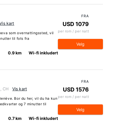
FRA
Vis kart
USD 1079
per rom / per natt
eva som overnattingssted, vil
tter til fots fra
Velg
0.9 km
Wi-fi inkludert
FRA
1, CH
Vis kart
USD 1576
per rom / per natt
Genève. Bor du her, vil du ha kun
edkvarter og 7 minutter til
Velg
0.7 km
Wi-fi inkludert