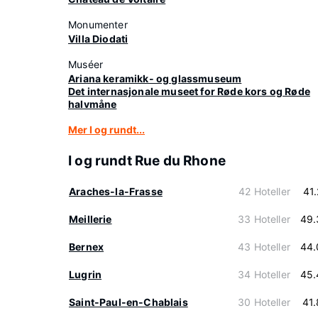
Monumenter
Villa Diodati
Muséer
Ariana keramikk- og glassmuseum
Det internasjonale museet for Røde kors og Røde
halvmåne
Mer I og rundt...
I og rundt Rue du Rhone
Araches-la-Frasse
42 Hoteller
41
Meillerie
33 Hoteller
49.
Bernex
43 Hoteller
44.
Lugrin
34 Hoteller
45.
Saint-Paul-en-Chablais
30 Hoteller
41