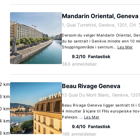
Mandarin Oriental, Geneva
1, Quai Turrettini, Genève, 1201, CH
Dersom du velger Mandarin Oriental, Gen
du bo sentralt i Genève mindre enn 10 minu
Shoppingområde i sentrum...
Les Mer
9.2/10
Fantastisk
363 anmeldelser
.2 km
Beau Rivage Geneva
13 Quai Du Mont Blanc, Genève, 120
3 km
Beau Rivage Geneva ligger sentralt til i 
0 km
4 minutter å kjøre til FNs europeiske hov
Palexpo. ...
Les Mer
4 km
9.4/10
Fantastisk
.8 km
196 anmeldelser