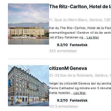
The Ritz-Carlton, Hotel de 
11, Quai du Mont-Blanc, Genève, 120
Har du The Ritz-Carlton, Hotel de la Pai
overnattingssted i Genève vil du bo sentr
Jet d'Eau-fontenen og...
Les Mer
9.2/10
Fantastisk
333 anmeldelser
citizenM Geneva
31-33 Rue de la Rotisserie, Genève,
Velger du citizenM Geneva bor du sentral
Pierre Cathedral og mindre enn 5 minutte
Dette hotellet...
Les Mer
9.2/10
Fantastisk
1013 anmeldelser