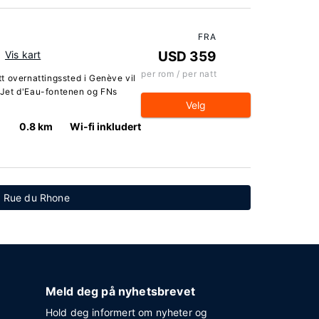
FRA
Vis kart
USD 359
per rom / per natt
t overnattingssted i Genève vil
ra Jet d'Eau-fontenen og FNs
Velg
0.8 km
Wi-fi inkludert
en Rue du Rhone
Meld deg på nyhetsbrevet
Hold deg informert om nyheter og