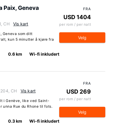
la Paix, Geneva
FRA
USD 1404
1, CH
Vis kart
per rom / per natt
x, Geneva som ditt
Velg
alt, kun 5 minutter å kjøre fra
0.6 km
Wi-fi inkludert
FRA
 1204, CH
Vis kart
USD 269
per rom / per natt
t i Genève, like ved Saint-
r unna Rue du Rhone til fots.
Velg
0.3 km
Wi-fi inkludert