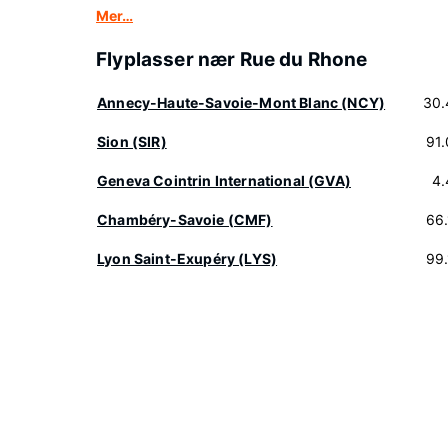
Mer…
Flyplasser nær Rue du Rhone
Annecy-Haute-Savoie-Mont Blanc (NCY)
30.
Sion (SIR)
91
Geneva Cointrin International (GVA)
4.
Chambéry-Savoie (CMF)
66
Lyon Saint-Exupéry (LYS)
99