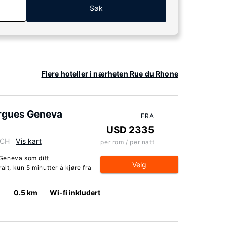
Søk
Flere hoteller i nærheten Rue du Rhone
ergues Geneva
FRA
USD 2335
 CH
Vis kart
per rom / per natt
Geneva som ditt
Velg
alt, kun 5 minutter å kjøre fra
0.5 km
Wi-fi inkludert