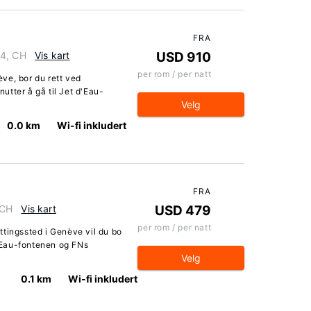
FRA
04, CH
Vis kart
USD 910
per rom / per natt
ve, bor du rett ved
tter å gå til Jet d'Eau-
Velg
0.0 km
Wi-fi inkludert
FRA
 CH
Vis kart
USD 479
per rom / per natt
ttingssted i Genève vil du bo
d'Eau-fontenen og FNs
Velg
0.1 km
Wi-fi inkludert