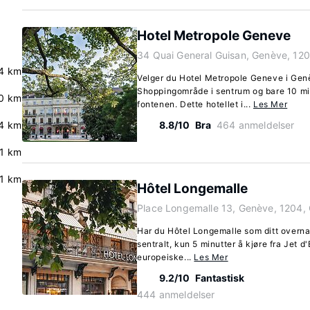
Hotel Metropole Geneve
34 Quai General Guisan, Genève, 12
4 km
Velger du Hotel Metropole Geneve i Genè
Shoppingområde i sentrum og bare 10 minu
.0 km
fontenen. Dette hotellet i...
Les Mer
4 km
8.8/10
Bra
464 anmeldelser
.1 km
.1 km
Hôtel Longemalle
Place Longemalle 13, Genève, 1204,
Har du Hôtel Longemalle som ditt overna
sentralt, kun 5 minutter å kjøre fra Jet 
europeiske...
Les Mer
9.2/10
Fantastisk
444 anmeldelser