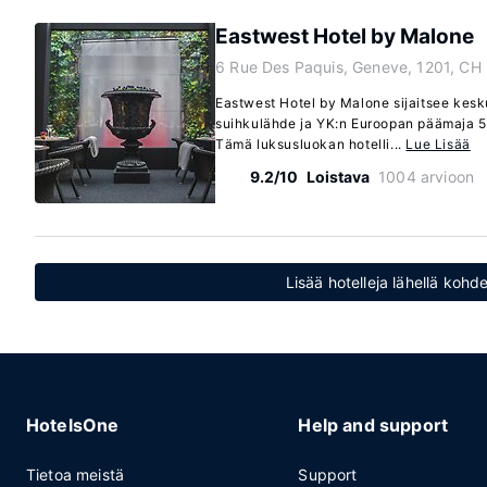
Eastwest Hotel by Malone
6 Rue Des Paquis, Geneve, 1201, CH
Eastwest Hotel by Malone sijaitsee kesku
suihkulähde ja YK:n Euroopan päämaja 5
Tämä luksusluokan hotelli...
Lue Lisää
9.2/10
Loistava
1004 arvioon
Lisää hotelleja lähellä koh
HotelsOne
Help and support
Tietoa meistä
Support