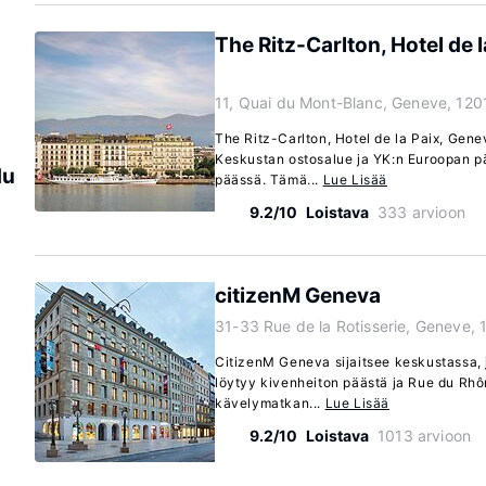
The Ritz-Carlton, Hotel de 
11, Quai du Mont-Blanc, Geneve, 120
The Ritz-Carlton, Hotel de la Paix, Gene
Keskustan ostosalue ja YK:n Euroopan p
du
päässä. Tämä...
Lue Lisää
9.2/10
Loistava
333 arvioon
citizenM Geneva
31-33 Rue de la Rotisserie, Geneve,
CitizenM Geneva sijaitsee keskustassa, 
löytyy kivenheiton päästä ja Rue du Rhô
kävelymatkan...
Lue Lisää
9.2/10
Loistava
1013 arvioon