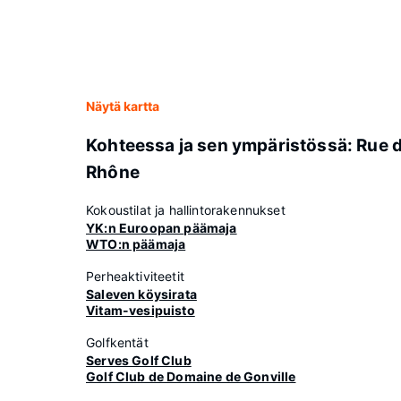
Näytä kartta
Kohteessa ja sen ympäristössä: Rue 
Rhône
Kokoustilat ja hallintorakennukset
YK:n Euroopan päämaja
WTO:n päämaja
Perheaktiviteetit
Saleven köysirata
Vitam-vesipuisto
Golfkentät
Serves Golf Club
Golf Club de Domaine de Gonville