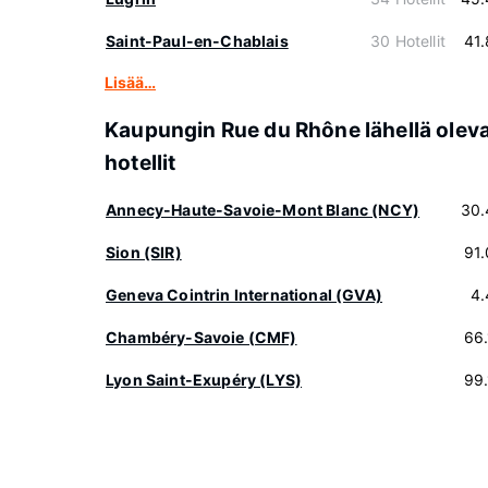
Saint-Paul-en-Chablais
30 Hotellit
41
Lisää…
Kaupungin Rue du Rhône lähellä olev
hotellit
Annecy-Haute-Savoie-Mont Blanc (NCY)
30.
Sion (SIR)
91
Geneva Cointrin International (GVA)
4.
Chambéry-Savoie (CMF)
66
Lyon Saint-Exupéry (LYS)
99