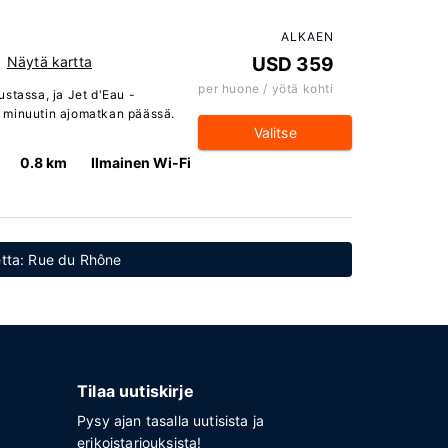
ALKAEN
Näytä kartta
USD 359
per huone / yötä kohti
stassa, ja Jet d'Eau -
 minuutin ajomatkan päässä.
Valitse
0.8 km
Ilmainen Wi-Fi
detta: Rue du Rhône
Tilaa uutiskirje
Pysy ajan tasalla uutisista ja
erikoistarjouksista!