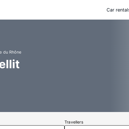
Car rental
ue du Rhône
llit
Travellers