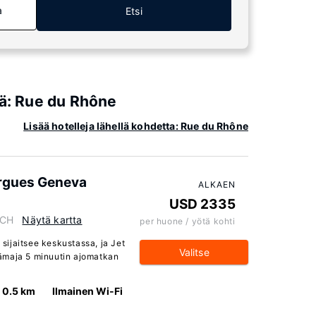
a
Etsi
iä: Rue du Rhône
Lisää hotelleja lähellä kohdetta: Rue du Rhône
ergues Geneva
ALKAEN
USD 2335
 CH
Näytä kartta
per huone / yötä kohti
ijaitsee keskustassa, ja Jet
Valitse
ämaja 5 minuutin ajomatkan
0.5 km
Ilmainen Wi-Fi