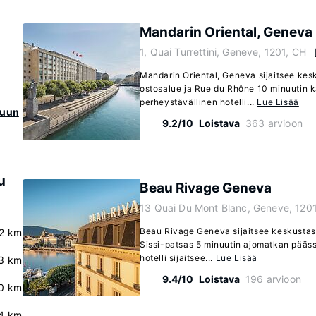
Mandarin Oriental, Geneva
1, Quai Turrettini, Geneve, 1201, CH
Mandarin Oriental, Geneva sijaitsee kes
ostosalue ja Rue du Rhône 10 minuutin
perheystävällinen hotelli...
Lue Lisää
kuun
9.2/10
Loistava
363 arvioon
u
Beau Rivage Geneva
13 Quai Du Mont Blanc, Geneve, 120
Beau Rivage Geneva sijaitsee keskustas
.2 km
Sissi-patsas 5 minuutin ajomatkan pääs
hotelli sijaitsee...
Lue Lisää
3 km
9.4/10
Loistava
196 arvioon
0 km
4 km