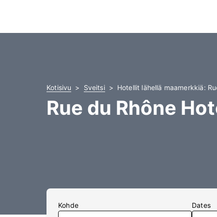
Kotisivu
Sveitsi
Hotellit lähellä maamerkkiä: R
Rue du Rhône Hote
Kohde
Dates