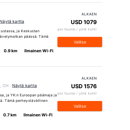
ALKAEN
Näytä kartta
USD 1079
per huone / yötä kohti
kustassa, ja Keskustan
 kävelymatkan päässä. Tämä
Valitse
0.9 km
Ilmainen Wi-Fi
ALKAEN
1, CH
Näytä kartta
USD 1576
per huone / yötä kohti
sa, ja YK:n Euroopan päämaja ja
sä. Tämä perheystävällinen
Valitse
0.7 km
Ilmainen Wi-Fi