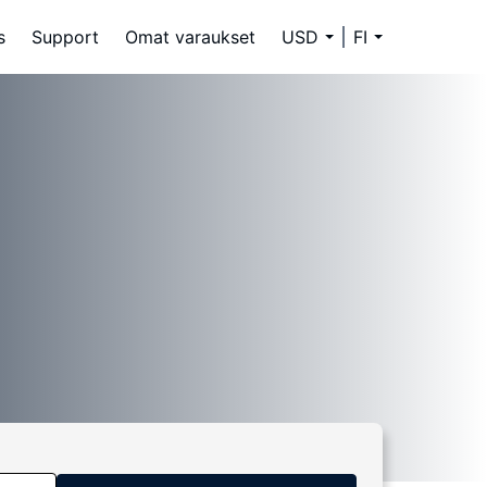
s
Support
Omat varaukset
USD
FI