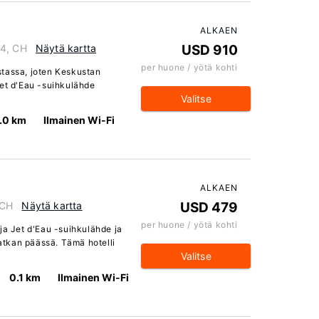
ALKAEN
04, CH
Näytä kartta
USD 910
per huone / yötä kohti
stassa, joten Keskustan
Jet d'Eau -suihkulähde
Valitse
.0 km
Ilmainen Wi-Fi
ALKAEN
 CH
Näytä kartta
USD 479
per huone / yötä kohti
ja Jet d'Eau -suihkulähde ja
tkan päässä. Tämä hotelli
Valitse
0.1 km
Ilmainen Wi-Fi