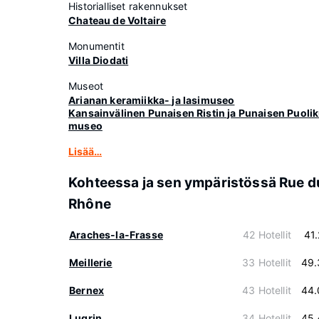
Historialliset rakennukset
Chateau de Voltaire
Monumentit
Villa Diodati
Museot
Arianan keramiikka- ja lasimuseo
Kansainvälinen Punaisen Ristin ja Punaisen Puoli
museo
Lisää…
Kohteessa ja sen ympäristössä Rue d
Rhône
Araches-la-Frasse
42 Hotellit
41
Meillerie
33 Hotellit
49.
Bernex
43 Hotellit
44.
Lugrin
34 Hotellit
45.