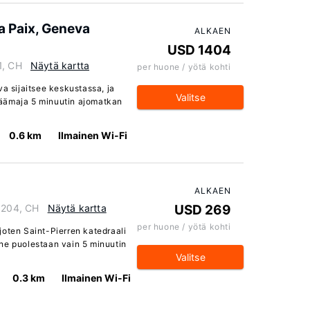
la Paix, Geneva
ALKAEN
USD 1404
1, CH
Näytä kartta
per huone / yötä kohti
va sijaitsee keskustassa, ja
Valitse
äämaja 5 minuutin ajomatkan
0.6 km
Ilmainen Wi-Fi
ALKAEN
 1204, CH
Näytä kartta
USD 269
per huone / yötä kohti
joten Saint-Pierren katedraali
ne puolestaan vain 5 minuutin
Valitse
0.3 km
Ilmainen Wi-Fi