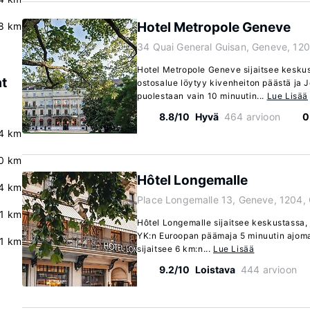
Hotel Metropole Geneve
.8 km
34 Quai General Guisan, Geneve, 12
Hotel Metropole Geneve sijaitsee kesku
at
ostosalue löytyy kivenheiton päästä ja 
puolestaan vain 10 minuutin...
Lue Lisää
8.8/10
Hyvä
464 arvioon
0
4 km
.0 km
Hôtel Longemalle
4 km
Place Longemalle 13, Geneve, 1204,
.1 km
Hôtel Longemalle sijaitsee keskustassa, 
YK:n Euroopan päämaja 5 minuutin ajoma
.1 km
sijaitsee 6 km:n...
Lue Lisää
9.2/10
Loistava
444 arvioon