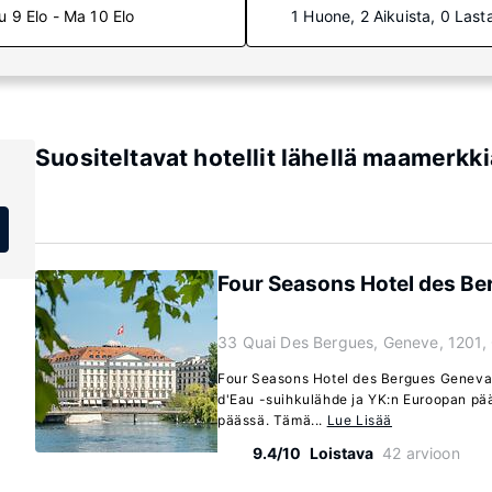
u 9 Elo - Ma 10 Elo
1 Huone, 2 Aikuista, 0 Last
Suositeltavat hotellit lähellä maamerkk
Four Seasons Hotel des B
33 Quai Des Bergues, Geneve, 1201,
Four Seasons Hotel des Bergues Geneva s
d'Eau -suihkulähde ja YK:n Euroopan pä
päässä. Tämä...
Lue Lisää
9.4/10
Loistava
42 arvioon