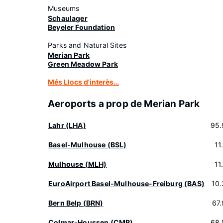
Museums
Schaulager
Beyeler Foundation
Parks and Natural Sites
Merian Park
Green Meadow Park
Més Llocs d'interès…
Aeroports a prop de Merian Park
Lahr (LHA)
95.
Basel-Mulhouse (BSL)
11
Mulhouse (MLH)
11
EuroAirport Basel-Mulhouse-Freiburg (BAS)
10
Bern Belp (BRN)
67
Colmar-Houssen (CMR)
68.