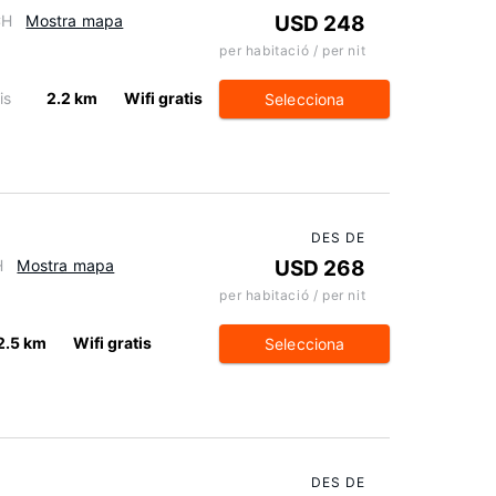
CH
Mostra mapa
USD 248
per habitació / per nit
is
2.2 km
Wifi gratis
Selecciona
DES DE
H
Mostra mapa
USD 268
per habitació / per nit
2.5 km
Wifi gratis
Selecciona
DES DE