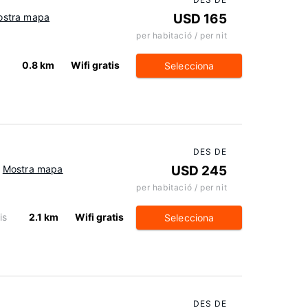
ostra mapa
USD 165
per habitació / per nit
s
0.8 km
Wifi gratis
Selecciona
DES DE
Mostra mapa
USD 245
per habitació / per nit
is
2.1 km
Wifi gratis
Selecciona
DES DE