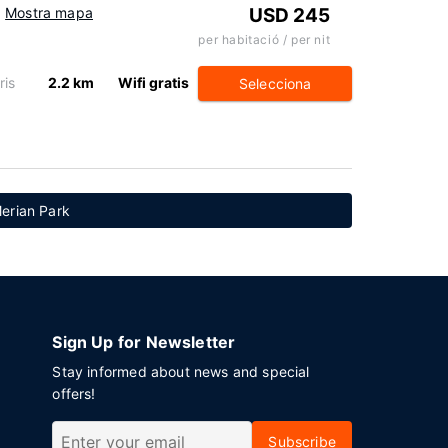
Mostra mapa
USD 245
per habitació / per nit
ris
2.2 km
Wifi gratis
Selecciona
erian Park
Sign Up for Newsletter
Stay informed about news and special
offers!
Subscribe