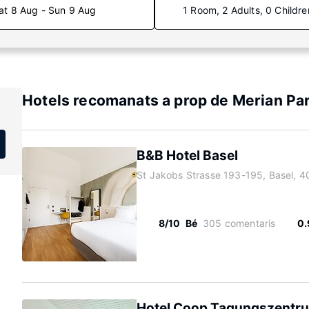
at 8 Aug - Sun 9 Aug
1 Room, 2 Adults, 0 Childre
Hotels recomanats a prop de Merian Pa
B&B Hotel Basel
St Jakobs Strasse 193-195, Basel, 
8/10
Bé
305 comentaris
0.
Hotel Coop Tagungszentru