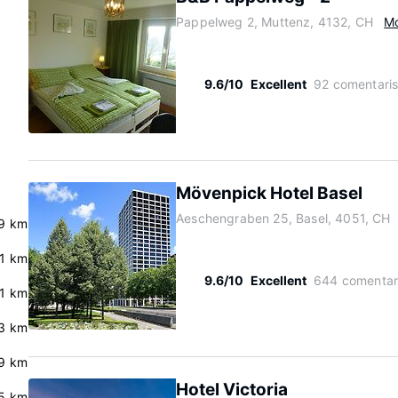
Pappelweg 2, Muttenz, 4132, CH
M
9.6/10
Excellent
92 comentari
Mövenpick Hotel Basel
Aeschengraben 25, Basel, 4051, CH
9 km
.1 km
9.6/10
Excellent
644 comentar
.1 km
.3 km
.9 km
Hotel Victoria
5 km