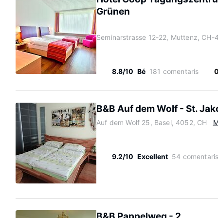
Grünen
Seminarstrasse 12-22, Muttenz, CH-
8.8/10
Bé
181 comentaris
B&B Auf dem Wolf - St. Jak
Auf dem Wolf 25, Basel, 4052, CH
M
9.2/10
Excellent
54 comentari
B&B Pappelweg - 2