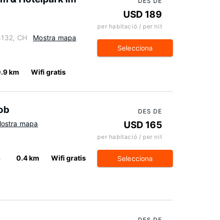
DES DE
USD 189
per habitació / per nit
4132, CH
Mostra mapa
Selecciona
0.9 km
Wifi gratis
ob
DES DE
ostra mapa
USD 165
per habitació / per nit
s
0.4 km
Wifi gratis
Selecciona
DES DE