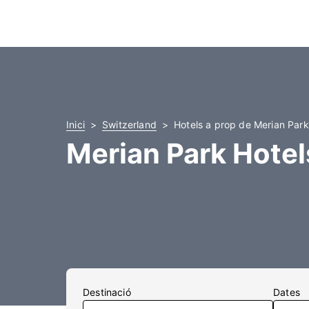
Inici
Switzerland
Hotels a prop de Merian Park
Merian Park Hotel
Destinació
Dates