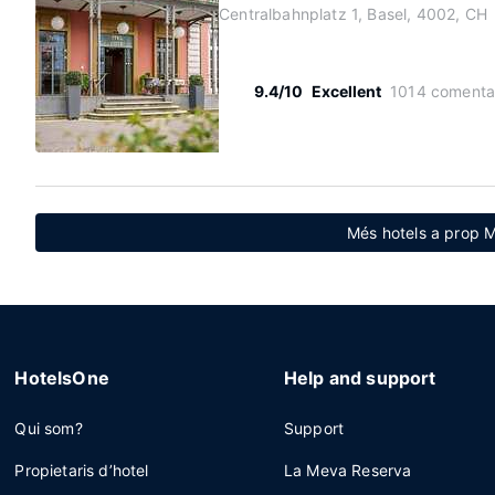
Centralbahnplatz 1, Basel, 4002, CH
9.4/10
Excellent
1014 comenta
Més hotels a prop M
HotelsOne
Help and support
Qui som?
Support
Propietaris d’hotel
La Meva Reserva