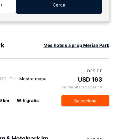
n
Cerca
rk
Més hotels a prop Merian Park
DES DE
4052, CH
Mostra mapa
USD 163
per habitació / per nit
9 km
Wifi gratis
Selecciona
m & Hotelpark im