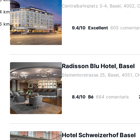
Centralbahnplatz 3-4, Basel, 4002, 
4 km
.6 km
9.4/10
Excellent
605 comentar
Radisson Blu Hotel, Basel
Steinentorstrasse 25, Basel, 4051, C
8.4/10
Bé
664 comentaris
Hotel Schweizerhof Basel