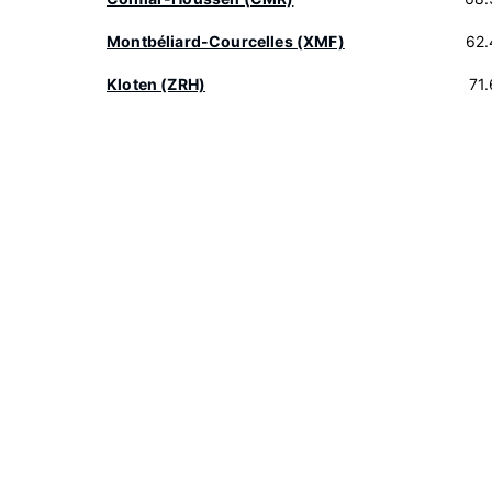
Montbéliard-Courcelles (XMF)
62.
Kloten (ZRH)
71