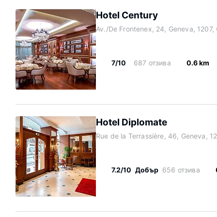
Hotel Century
Av./De Frontenex, 24, Geneva, 1207,
7/10
687 отзива
0.6 km
Hotel Diplomate
Rue de la Terrassière, 46, Geneva, 1
7.2/10
Добър
656 отзива