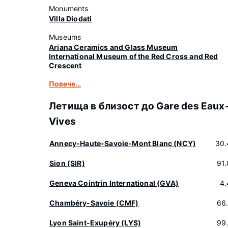
Monuments
Villa Diodati
Museums
Ariana Ceramics and Glass Museum
International Museum of the Red Cross and Red
Crescent
Повече…
Летища в близост до Gare des Eaux
Vives
Annecy-Haute-Savoie-Mont Blanc (NCY)
30.
Sion (SIR)
91
Geneva Cointrin International (GVA)
4.
Chambéry-Savoie (CMF)
66
Lyon Saint-Exupéry (LYS)
99