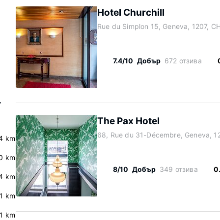
Hotel Churchill
Rue du Simplon 15, Geneva, 1207, C
7.4/10
Добър
672 отзива
-
The Pax Hotel
68, Rue du 31-Décembre, Geneva, 1
4 km
.0 km
8/10
Добър
349 отзива
0
4 km
.1 km
.1 km