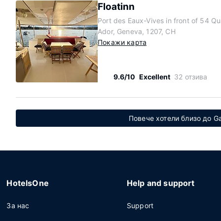
Floatinn
Port des Eaux-Vives in front of 54 Q
Ador, Geneva, 1207, CH
Покажи карта
9.6/10
Excellent
32 отзива
Повече хотели близо до Ga
HotelsOne
Help and support
За нас
Support