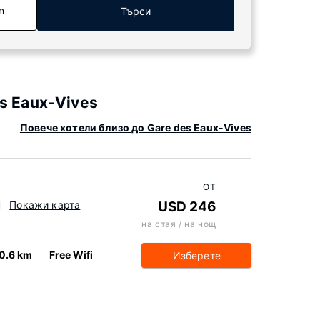
n
Търси
s Eaux-Vives
Повече хотели близо до Gare des Eaux-Vives
ОТ
H
Покажи карта
USD 246
на стая / на нощ
0.6 km
Free Wifi
Изберете