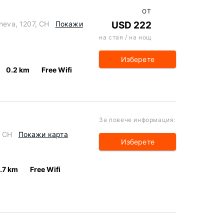
ОТ
eneva, 1207, CH
Покажи
USD 222
на стая / на нощ
Изберете
0.2 km
Free Wifi
За повече информация:
, CH
Покажи карта
Изберете
.7 km
Free Wifi