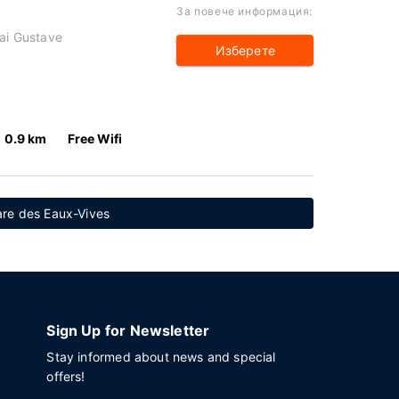
За повече информация:
uai Gustave
Изберете
0.9 km
Free Wifi
re des Eaux-Vives
Sign Up for Newsletter
Stay informed about news and special
offers!