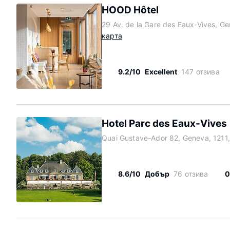
HOOD Hôtel
29 Av. de la Gare des Eaux-Vives, G
карта
9.2/10
Excellent
147 отзива
Hotel Parc des Eaux-Vives
Quai Gustave-Ador 82, Geneva, 1211
8.6/10
Добър
76 отзива
0