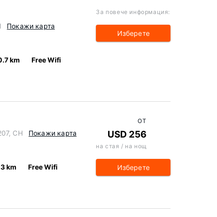
За повече информация:
H
Покажи карта
Изберете
0.7 km
Free Wifi
ОТ
207, CH
Покажи карта
USD 256
на стая / на нощ
.3 km
Free Wifi
Изберете