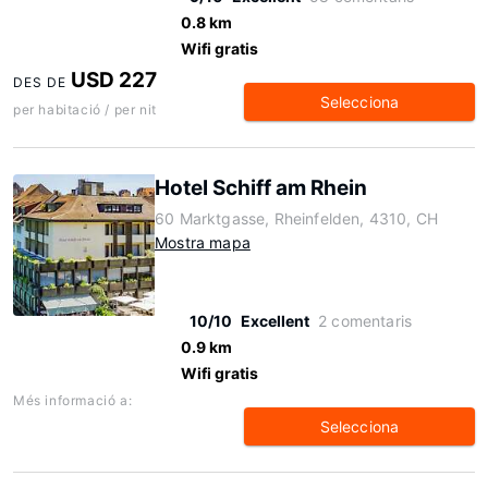
0.8 km
Wifi gratis
USD 227
DES DE
Selecciona
per habitació / per nit
Hotel Schiff am Rhein
60 Marktgasse, Rheinfelden, 4310, CH
Mostra mapa
10/10
Excellent
2 comentaris
0.9 km
Wifi gratis
Més informació a:
Selecciona