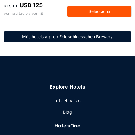
USD 125
DES DE
Selecciona
per habitació / per nit
Més hotels a prop Feldschloesschen Brewery
Explore Hotels
Tots el països
Blog
HotelsOne