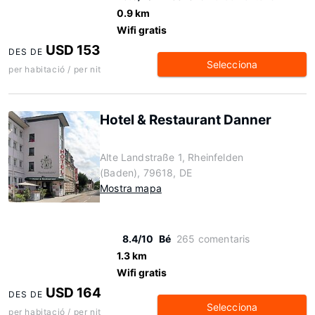
0.9 km
Wifi gratis
USD 153
DES DE
Selecciona
per habitació / per nit
Hotel & Restaurant Danner
Alte Landstraße 1, Rheinfelden
(Baden), 79618, DE
Mostra mapa
8.4/10
Bé
265 comentaris
1.3 km
Wifi gratis
USD 164
DES DE
Selecciona
per habitació / per nit