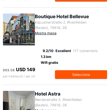
Boutique Hotel Bellevue
Kapuzinerstraße 2, Rheinfelden
(Baden), 79618, DE
Mostra mapa
9.2/10
Excellent
117 comentaris
1.3 km
Wifi gratis
USD 149
DES DE
Selecciona
per habitació / per nit
Hotel Astra
Werderstraße 3, Rheinfelden
(Baden), 79618, DE