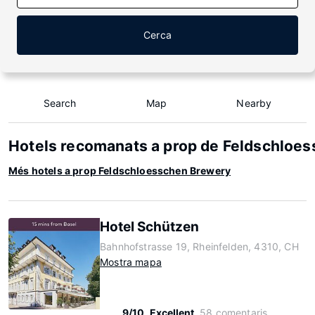
Cerca
Search
Map
Nearby
Hotels recomanats a prop de Feldschloe
Més hotels a prop Feldschloesschen Brewery
Hotel Schützen
Bahnhofstrasse 19, Rheinfelden, 4310, CH
Mostra mapa
9/10
Excellent
58 comentaris