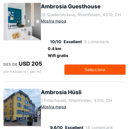
Ambrosia Guesthouse
19 Quellenstrasse, Rheinfelden, 4310, CH
Mostra mapa
10/10
Excellent
9 comentaris
0.4 km
Wifi gratis
USD 205
DES DE
Selecciona
per habitació / per nit
Ambrosia Hüsli
1 Fröschweid, Rheinfelden, 4310, CH
Mostra mapa
9.6/10
Excellent
18 comentaris