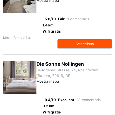
Mostra mapa
5.8/10
Fair
8 comentaris
1.4 km
Wifi gratis
Més informació a:
Selecciona
Die Sonne Nollingen
Beuggener Strasse, 24, Rheinfelden
(Baden), 79618, DE
Mostra mapa
9.4/10
Excellent
28 comentaris
3.2 km
Wifi gratis