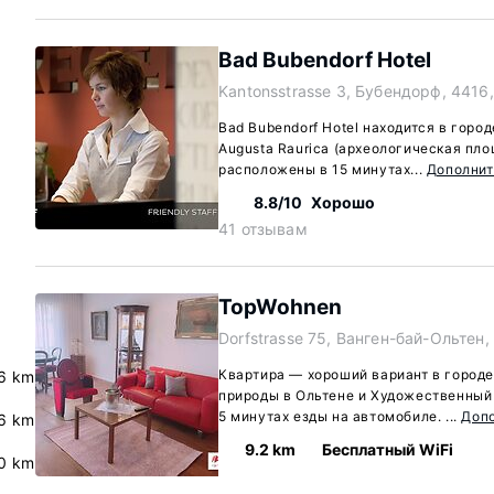
Bad Bubendorf Hotel
Kantonsstrasse 3, Бубендорф, 4416
Bad Bubendorf Hotel находится в горо
Augusta Raurica (археологическая пло
расположены в 15 минутах...
Дополни
8.8/10
Хорошо
41 отзывам
TopWohnen
Dorfstrasse 75, Ванген-бай-Ольтен,
Квартира — хороший вариант в город
6 km
природы в Ольтене и Художественный 
5 минутах езды на автомобиле. ...
Доп
6 km
9.2 km
Бесплатный WiFi
0 km