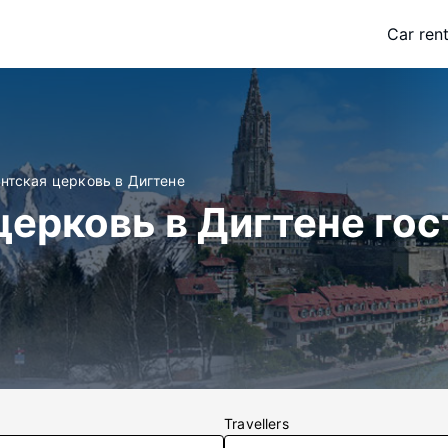
Car rent
нтская церковь в Дигтене
церковь в Дигтене го
Travellers