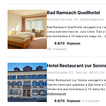
Bad Ramsach Quellhotel
Ramsachstrasse 40, Хефельфинген,
Bad Ramsach Quellhotel находится в г
сельской местности. Jura Crest Trail 
расположены в 10 минутах езды на...
8.8/10
Хорошо
я
36 отзывам
Hotel Restaurant zur Sonn
Hauptstrasse 83, Зиссах, 4450, CH
Hotel Restaurant zur Sonne находится 
Протестантская церковь в Дигтене и 
Эптингене расположены в 10 минутах.
Информация
8.8/10
Хорошо
6 отзывам