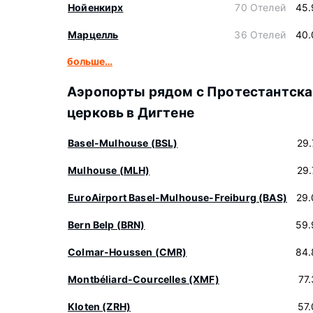
Нойенкирх
70 Отелей
45.
Марцелль
36 Отелей
40.
больше…
Аэропорты рядом с Протестантска
церковь в Дигтене
Basel-Mulhouse (BSL)
29
Mulhouse (MLH)
29
EuroAirport Basel-Mulhouse-Freiburg (BAS)
29.
Bern Belp (BRN)
59.
Colmar-Houssen (CMR)
84.
Montbéliard-Courcelles (XMF)
77
Kloten (ZRH)
57