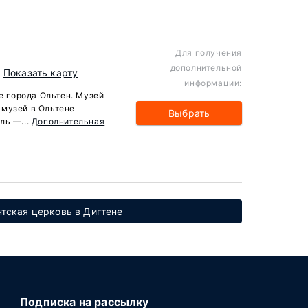
Для получения
дополнительной
Показать карту
информации:
це города Ольтен. Музей
 музей в Ольтене
Выбрать
ль —...
Дополнительная
нтская церковь в Дигтене
Подписка на рассылку