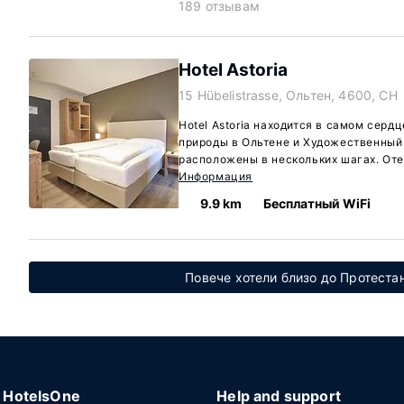
189 отзывам
Hotel Astoria
15 Hübelistrasse, Ольтен, 4600, CH
Hotel Astoria находится в самом серд
природы в Ольтене и Художественный
расположены в нескольких шагах. Оте
Информация
9.9 km
Бесплатный WiFi
Повече хотели близо до Протеста
HotelsOne
Help and support