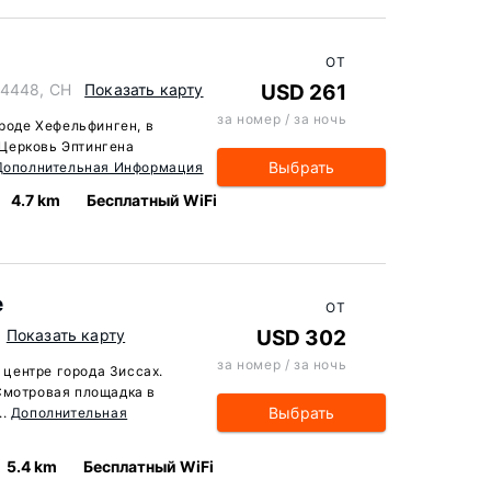
ОТ
 4448, CH
Показать карту
USD 261
за номер / за ночь
ороде Хефельфинген, в
и Церковь Эптингена
Выбрать
Дополнительная Информация
4.7 km
Бесплатный WiFi
e
ОТ
Показать карту
USD 302
за номер / за ночь
в центре города Зиссах.
Смотровая площадка в
Выбрать
..
Дополнительная
5.4 km
Бесплатный WiFi