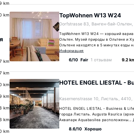
9 km
TopWohnen W13 W24
0 km
Dorfstrasse 83, Ванген-бай-Ольтен,
TopWohnen W13 W24 — хороший вариан
я
Ольтен. Музей природы в Ольтене и Х
Ольтене находятся в 5 минутах езды на
Информация
6/10
Fair
1 отзывам
9.2 k
.7 km
.7 km
HOTEL ENGEL LIESTAL - Bus
0 km
9 km
Kasernenstrasse 10, Листаль, 4410,
8 km
HOTEL ENGEL LIESTAL - Business & Life
города Листаль. Augusta Raurica (арх
.3 km
Аквапарк Aquabasilea расположены...
8.6/10
Хорошо
.0 km