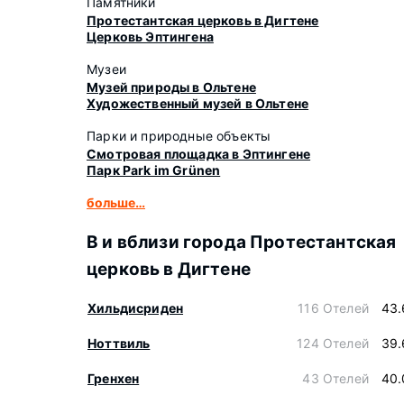
Памятники
Протестантская церковь в Дигтене
Церковь Эптингена
Музеи
Музей природы в Ольтене
Художественный музей в Ольтене
Парки и природные объекты
Смотровая площадка в Эптингене
Парк Park im Grünen
больше…
В и вблизи города Протестантская
церковь в Дигтене
Хильдисриден
116 Отелей
43.
Ноттвиль
124 Отелей
39.
Гренхен
43 Отелей
40.