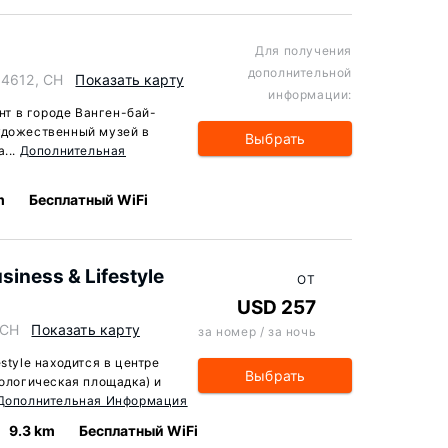
Для получения
дополнительной
 4612, CH
Показать карту
информации:
т в городе Ванген-бай-
удожественный музей в
Выбрать
...
Дополнительная
m
Бесплатный WiFi
iness & Lifestyle
ОТ
USD 257
 CH
Показать карту
за номер / за ночь
style находится в центре
Выбрать
еологическая площадка) и
Дополнительная Информация
9.3 km
Бесплатный WiFi