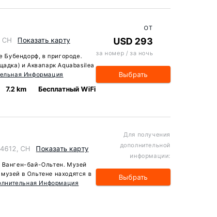
ОТ
, CH
Показать карту
USD 293
за номер / за ночь
де Бубендорф, в пригороде.
щадка) и Аквапарк Aquabasilea
Выбрать
тельная Информация
7.2 km
Бесплатный WiFi
Для получения
дополнительной
 4612, CH
Показать карту
информации:
е Ванген-бай-Ольтен. Музей
музей в Ольтене находятся в
Выбрать
олнительная Информация