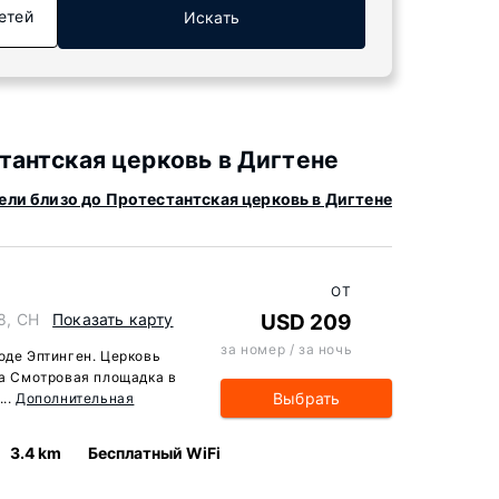
етей
Искать
антская церковь в Дигтене
ели близо до Протестантская церковь в Дигтене
ОТ
58, CH
Показать карту
USD 209
за номер / за ночь
оде Эптинген. Церковь
 а Смотровая площадка в
Выбрать
...
Дополнительная
3.4 km
Бесплатный WiFi