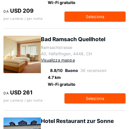
Wi-Fi gratuito
USD 209
DA
Seleziona
per camera / per notte
Bad Ramsach Quellhotel
Ramsachstrasse
40, Häfelfingen, 4448, CH
Visualizza mappa
8.8/10
Buono
36 recensioni
4.7 km
Wi-Fi gratuito
USD 261
DA
Seleziona
per camera / per notte
Hotel Restaurant zur Sonne