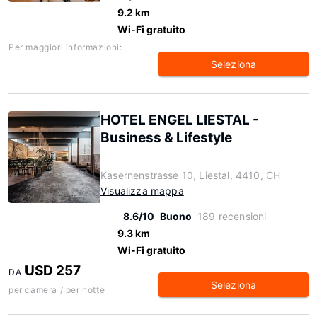
9.2 km
Wi-Fi gratuito
Per maggiori informazioni:
Seleziona
HOTEL ENGEL LIESTAL -
Business & Lifestyle
Kasernenstrasse 10, Liestal, 4410, CH
Visualizza mappa
8.6/10
Buono
189 recensioni
9.3 km
Wi-Fi gratuito
USD 257
DA
Seleziona
per camera / per notte