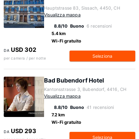
Hauptstrasse 83, Sissach, 4450, CH
Visualizza mappa
8.8/10
Buono
6 recensioni
5.4 km
Wi-Fi gratuito
USD 302
DA
Seleziona
per camera / per notte
Bad Bubendorf Hotel
Kantonsstrasse 3, Bubendorf, 4416, CH
Visualizza mappa
8.8/10
Buono
41 recensioni
7.2 km
Wi-Fi gratuito
USD 293
DA
Seleziona