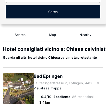
Cerca
Search
Map
Nearby
Hotel consigliati vicino a: Chiesa calvinis
Guarda gli altri hotel vicino Chiesa calvinista protestante
Bad Eptingen
Laufelfingerstrasse 2, Eptingen, 4458, CH
Visualizza mappa
9.4/10
Eccellente
86 recensioni
3.4 km