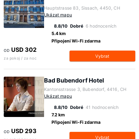
Hauptstrasse 83, Sissach, 4450, CH
Ukázat mapu
8.8/10
Dobré
6 hodnoceních
5.4 km
Připojení Wi-Fi zdarma
USD 302
OD
Vybrat
za pokoj / za noc
Bad Bubendorf Hotel
Kantonsstrasse 3, Bubendorf, 4416, CH
Ukázat mapu
8.8/10
Dobré
41 hodnoceních
7.2 km
Připojení Wi-Fi zdarma
USD 293
OD
Vybrat