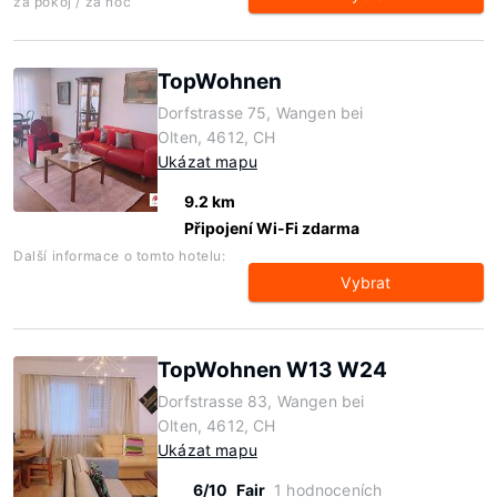
za pokoj / za noc
TopWohnen
Dorfstrasse 75, Wangen bei
Olten, 4612, CH
Ukázat mapu
9.2 km
Připojení Wi-Fi zdarma
Další informace o tomto hotelu:
Vybrat
TopWohnen W13 W24
Dorfstrasse 83, Wangen bei
Olten, 4612, CH
Ukázat mapu
6/10
Fair
1 hodnoceních