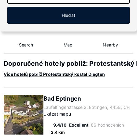
Hledat
Search
Map
Nearby
Doporučené hotely poblíž: Protestantský 
Více hotelů poblíž Protestantský kostel Diegten
Bad Eptingen
Laufelfingerstrasse 2, Eptingen, 4458, CH
Ukázat mapu
9.4/10
Excellent
86 hodnoceních
3.4 km