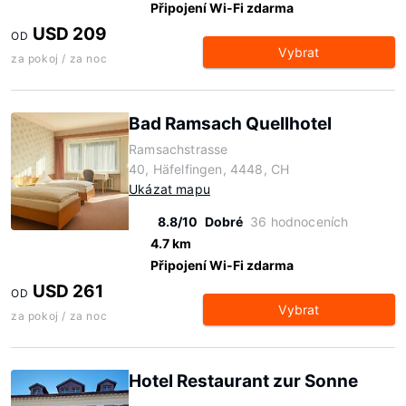
Připojení Wi-Fi zdarma
USD 209
OD
Vybrat
za pokoj / za noc
Bad Ramsach Quellhotel
Ramsachstrasse
40, Häfelfingen, 4448, CH
Ukázat mapu
8.8/10
Dobré
36 hodnoceních
4.7 km
Připojení Wi-Fi zdarma
USD 261
OD
Vybrat
za pokoj / za noc
Hotel Restaurant zur Sonne