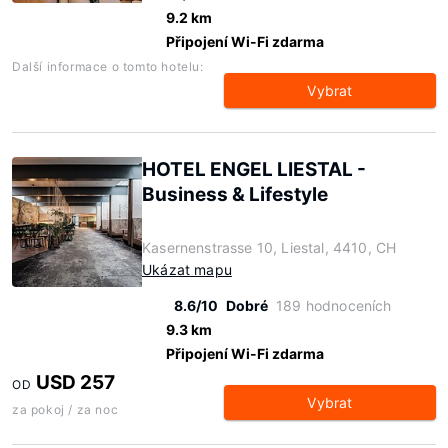
9.2 km
Připojení Wi-Fi zdarma
Další informace o tomto hotelu:
Vybrat
HOTEL ENGEL LIESTAL -
Business & Lifestyle
Kasernenstrasse 10, Liestal, 4410, CH
Ukázat mapu
8.6/10
Dobré
189 hodnoceních
9.3 km
Připojení Wi-Fi zdarma
USD 257
OD
Vybrat
za pokoj / za noc