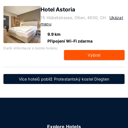
Hotel Astoria
15 Hübelistrasse, Olten, 4600, CH
Ukázat
mapu
9.9 km
Připojení Wi-Fi zdarma
Další informace o tomto hotelu:
Vybrat
Více hotelů poblíž Protestantský kostel Diegten
Explore Hotels