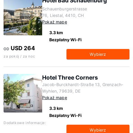
Hotel Bad Schauenburg
Schauenburgerstrasse
76, Liestal, 4410, CH
Pokaż mapę
3.3 km
Bezpłatny Wi-Fi
USD 264
OD
Wybierz
za pokój / za noc
Hotel Three Corners
Jacob-Burckhardt-Straße 13, Grenzach-
Wyhlen, 79639, DE
Pokaż mapę
3.3 km
Bezpłatny Wi-Fi
Dodatkowe informacje:
Wybierz