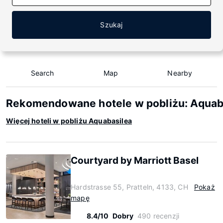
Szukaj
Search
Map
Nearby
Rekomendowane hotele w pobliżu: Aquab
Więcej hoteli w pobliżu Aquabasilea
Courtyard by Marriott Basel
Hardstrasse 55, Pratteln, 4133, CH
Pokaż
mapę
8.4/10
Dobry
490 recenzji