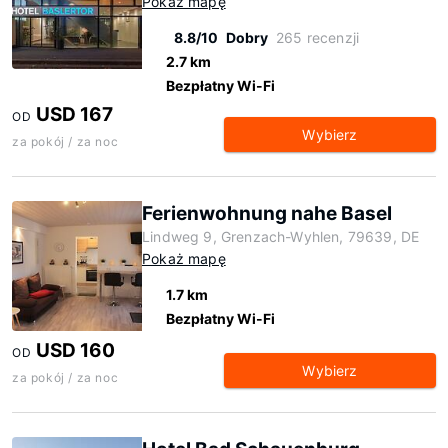
Pokaż mapę
8.8/10
Dobry
265 recenzji
2.7 km
Bezpłatny Wi-Fi
USD 167
OD
Wybierz
za pokój / za noc
Ferienwohnung nahe Basel
Lindweg 9, Grenzach-Wyhlen, 79639, DE
Pokaż mapę
1.7 km
Bezpłatny Wi-Fi
USD 160
OD
Wybierz
za pokój / za noc