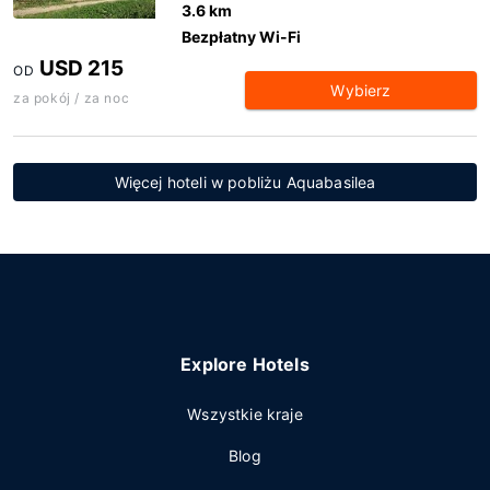
3.6 km
Bezpłatny Wi-Fi
USD 215
OD
Wybierz
za pokój / za noc
Więcej hoteli w pobliżu Aquabasilea
Explore Hotels
Wszystkie kraje
Blog