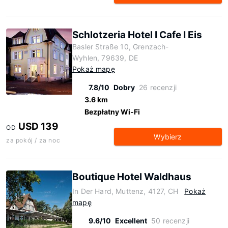
Schlotzeria Hotel I Cafe I Eis
Basler Straße 10, Grenzach-
Wyhlen, 79639, DE
Pokaż mapę
7.8/10
Dobry
26 recenzji
3.6 km
Bezpłatny Wi-Fi
USD 139
OD
Wybierz
za pokój / za noc
Boutique Hotel Waldhaus
In Der Hard, Muttenz, 4127, CH
Pokaż
mapę
9.6/10
Excellent
50 recenzji