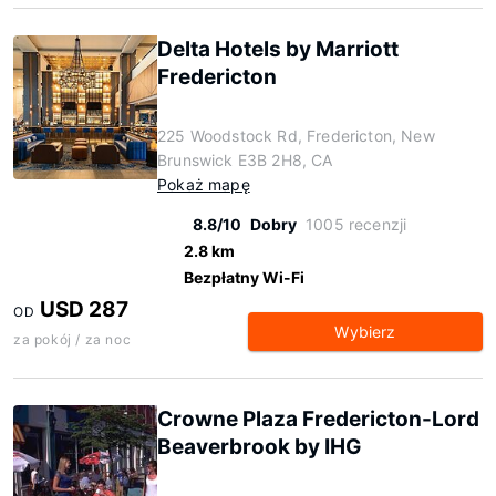
Delta Hotels by Marriott
Fredericton
225 Woodstock Rd, Fredericton, New
Brunswick E3B 2H8, CA
Pokaż mapę
8.8/10
Dobry
1005 recenzji
2.8 km
Bezpłatny Wi-Fi
USD 287
OD
Wybierz
za pokój / za noc
Crowne Plaza Fredericton-Lord
Beaverbrook by IHG