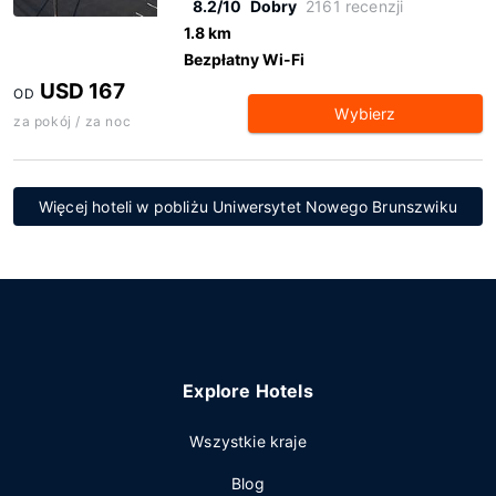
8.2/10
Dobry
2161 recenzji
1.8 km
Bezpłatny Wi-Fi
USD 167
OD
Wybierz
za pokój / za noc
Więcej hoteli w pobliżu Uniwersytet Nowego Brunszwiku
Explore Hotels
Wszystkie kraje
Blog