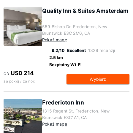
Quality Inn & Suites Amsterdam
559 Bishop Dr, Fredericton, New
Brunswick E3C 2M6, CA
Pokaż mapę
9.2/10
Excellent
1329 recenzji
2.5 km
Bezpłatny Wi-Fi
USD 214
OD
Wybierz
za pokój / za noc
Fredericton Inn
1315 Regent St, Fredericton, New
Brunswick E3C1A1, CA
Pokaż mapę