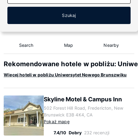
Szukaj
Search
Map
Nearby
Rekomendowane hotele w pobliżu: Uniw
Więcej hoteli w pobliżu Uniwersytet Nowego Brunszwiku
Skyline Motel & Campus Inn
502 Forest Hill Road, Fredericton, New
Brunswick E3B 4K4, CA
Pokaż mapę
7.4/10
Dobry
232 recenzji