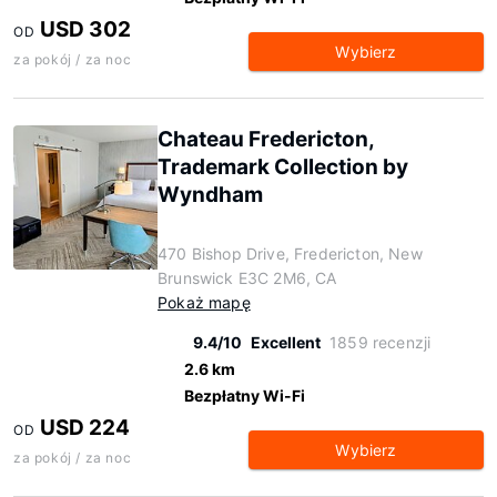
USD 302
OD
Wybierz
za pokój / za noc
Chateau Fredericton,
Trademark Collection by
Wyndham
470 Bishop Drive, Fredericton, New
Brunswick E3C 2M6, CA
Pokaż mapę
9.4/10
Excellent
1859 recenzji
2.6 km
Bezpłatny Wi-Fi
USD 224
OD
Wybierz
za pokój / za noc