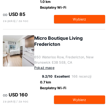
1.0 km
Bezpłatny Wi-Fi
USD 85
OD
Wybierz
za pokój / za noc
Micro Boutique Living
Fredericton
650 Waterloo Row, Fredericton, New
Brunswick E3B 5E8, CA
Pokaż mapę
9.2/10
Excellent
166 recenzji
0.7 km
Bezpłatny Wi-Fi
USD 160
OD
Wybierz
za pokój / za noc