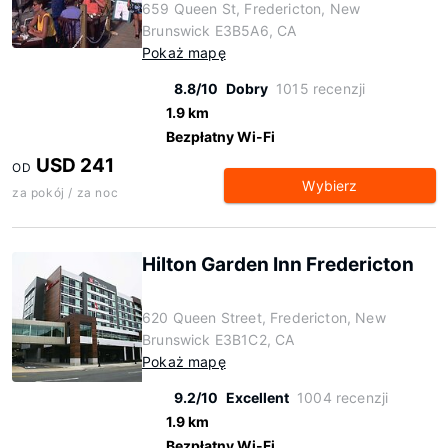
659 Queen St, Fredericton, New
Brunswick E3B5A6, CA
Pokaż mapę
8.8/10
Dobry
1015 recenzji
1.9 km
Bezpłatny Wi-Fi
USD 241
OD
Wybierz
za pokój / za noc
Hilton Garden Inn Fredericton
620 Queen Street, Fredericton, New
Brunswick E3B1C2, CA
Pokaż mapę
9.2/10
Excellent
1004 recenzji
1.9 km
Bezpłatny Wi-Fi