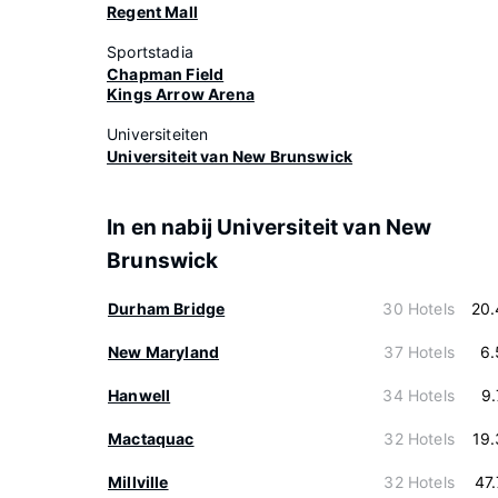
Regent Mall
Sportstadia
Chapman Field
Kings Arrow Arena
Universiteiten
Universiteit van New Brunswick
In en nabij Universiteit van New
Brunswick
Durham Bridge
30 Hotels
20.
New Maryland
37 Hotels
6.
Hanwell
34 Hotels
9
Mactaquac
32 Hotels
19
Millville
32 Hotels
47