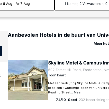
o 6 Aug - Vr 7 Aug
1 Kamer, 2 Volwassenen, 0
Aanbevolen Hotels in de buurt van Univ
Meer hot
Skyline Motel & Campus In
502 Forest Hill Road, Fredericton, 
k
Toon kaart
Met een verblijf bij Skyline Motel & Cam
je op een kwartiertje lopen van Univers
Reading Street...
Meer
7.4/10
Goed
232 beoordelinge