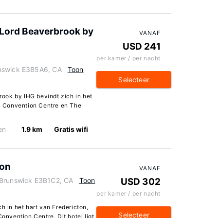
-Lord Beaverbrook by
VANAF
USD 241
per kamer / per nacht
unswick E3B5A6, CA
Toon
Selecteer
ook by IHG bevindt zich in het
on Convention Centre en The
en
1.9 km
Gratis wifi
ton
VANAF
 Brunswick E3B1C2, CA
Toon
USD 302
per kamer / per nacht
h in het hart van Fredericton,
Selecteer
Convention Centre. Dit hotel ligt