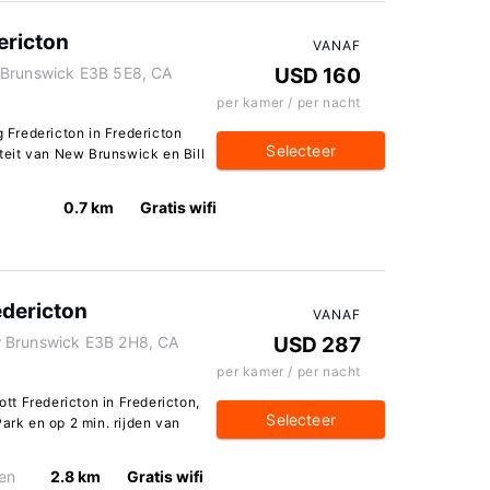
ericton
VANAF
 Brunswick E3B 5E8, CA
USD 160
per kamer / per nacht
g Fredericton in Fredericton
Selecteer
iteit van New Brunswick en Bill
0.7 km
Gratis wifi
edericton
VANAF
w Brunswick E3B 2H8, CA
USD 287
per kamer / per nacht
ott Fredericton in Fredericton,
Selecteer
Park en op 2 min. rijden van
en
2.8 km
Gratis wifi