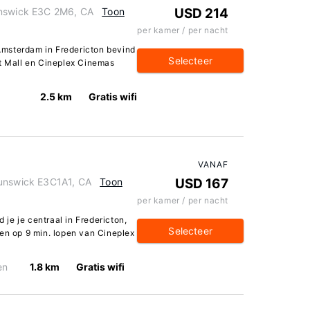
unswick E3C 2M6, CA
Toon
USD 214
per kamer / per nacht
s Amsterdam in Fredericton bevind
Selecteer
nt Mall en Cineplex Cinemas
2.5 km
Gratis wifi
VANAF
runswick E3C1A1, CA
Toon
USD 167
per kamer / per nacht
d je je centraal in Fredericton,
Selecteer
 en op 9 min. lopen van Cineplex
en
1.8 km
Gratis wifi