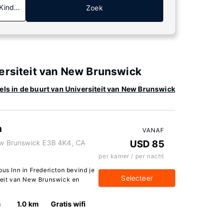
 Kinderen
Zoek
ersiteit van New Brunswick
els in de buurt van Universiteit van New Brunswick
n
VANAF
New Brunswick E3B 4K4, CA
USD 85
per kamer / per nacht
pus Inn in Fredericton bevind je
Selecteer
iteit van New Brunswick en
n
1.0 km
Gratis wifi