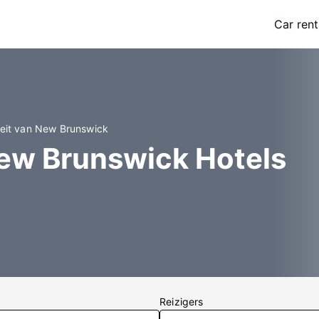
Car rent
iteit van New Brunswick
New Brunswick Hotels
Reizigers