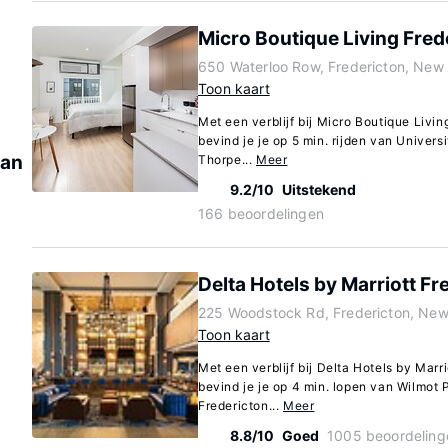
Micro Boutique Living Fred
650 Waterloo Row, Fredericton, New
Toon kaart
Met een verblijf bij Micro Boutique Livin
bevind je je op 5 min. rijden van Univers
van
Thorpe...
Meer
9.2/10
Uitstekend
166 beoordelingen
Delta Hotels by Marriott Fr
225 Woodstock Rd, Fredericton, Ne
Toon kaart
Met een verblijf bij Delta Hotels by Marri
bevind je je op 4 min. lopen van Wilmot 
Fredericton...
Meer
8.8/10
Goed
1005 beoordeling