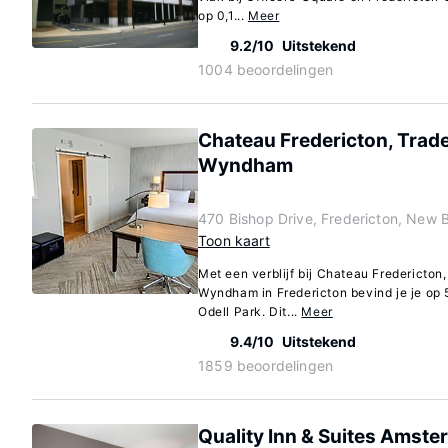
op 0,1...
Meer
9.2/10
Uitstekend
1004 beoordelingen
Chateau Fredericton, Trad
Wyndham
470 Bishop Drive, Fredericton, New
Toon kaart
Met een verblijf bij Chateau Fredericton
Wyndham in Fredericton bevind je je op 5
Odell Park. Dit...
Meer
9.4/10
Uitstekend
1859 beoordelingen
Quality Inn & Suites Amst