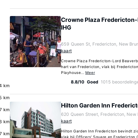
Crowne Plaza Fredericton
IHG
659 Queen St, Fredericton, New Br
kaart
Crowne Plaza Fredericton-Lord Beaverbr
hart van Fredericton, vlak bij Frederict
Playhouse...
Meer
8.8/10
Goed
1015 beoordeling
4 km
5 km
Hilton Garden Inn Frederic
.7 km
620 Queen Street, Fredericton, New
kaart
.3 km
Hilton Garden Inn Fredericton bevindt zic
.7 km
vlak bij Officers' Square en Fredericton 