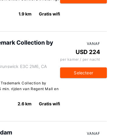
1.9 km
Gratis wifi
emark Collection by
VANAF
USD 224
per kamer / per nacht
 Brunswick E3C 2M6, CA
Selecteer
, Trademark Collection by
 min. rijden van Regent Mall en
2.6 km
Gratis wifi
erdam
VANAF