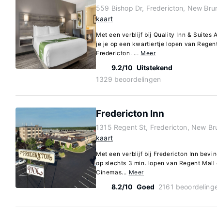
559 Bishop Dr, Fredericton, New Br
kaart
Met een verblijf bij Quality Inn & Suite
je je op een kwartiertje lopen van Rege
Fredericton. ...
Meer
9.2/10
Uitstekend
1329 beoordelingen
Fredericton Inn
1315 Regent St, Fredericton, New B
kaart
Met een verblijf bij Fredericton Inn bevin
op slechts 3 min. lopen van Regent Mall
Cinemas...
Meer
8.2/10
Goed
2161 beoordeling