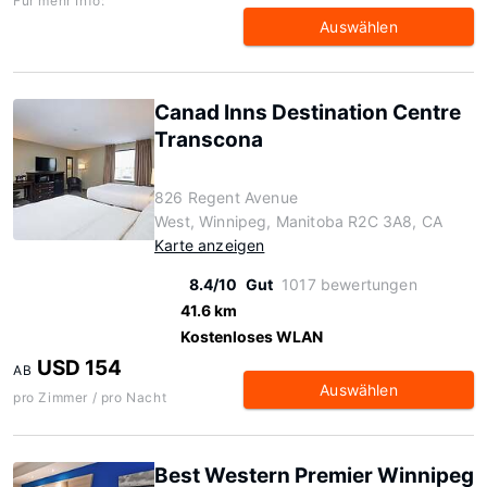
Für mehr Info:
Auswählen
Canad Inns Destination Centre
Transcona
826 Regent Avenue
West, Winnipeg, Manitoba R2C 3A8, CA
Karte anzeigen
8.4/10
Gut
1017 bewertungen
41.6 km
Kostenloses WLAN
USD 154
AB
Auswählen
pro Zimmer / pro Nacht
Best Western Premier Winnipeg