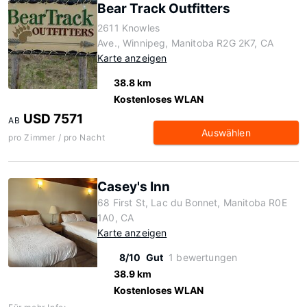
Bear Track Outfitters
2611 Knowles
Ave., Winnipeg, Manitoba R2G 2K7, CA
Karte anzeigen
38.8 km
Kostenloses WLAN
USD 7571
AB
Auswählen
pro Zimmer / pro Nacht
Casey's Inn
68 First St, Lac du Bonnet, Manitoba R0E
1A0, CA
Karte anzeigen
8/10
Gut
1 bewertungen
38.9 km
Kostenloses WLAN