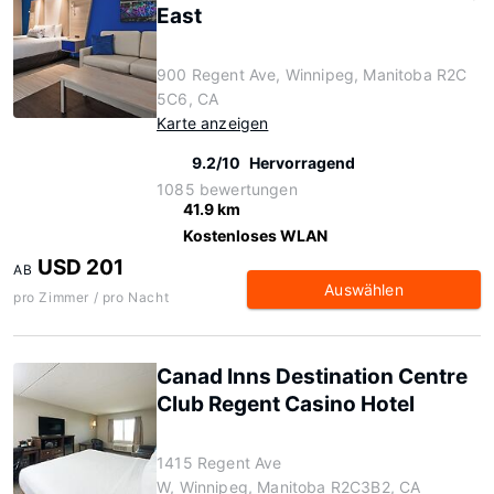
East
900 Regent Ave, Winnipeg, Manitoba R2C
5C6, CA
Karte anzeigen
9.2/10
Hervorragend
1085 bewertungen
41.9 km
Kostenloses WLAN
USD 201
AB
Auswählen
pro Zimmer / pro Nacht
Canad Inns Destination Centre
Club Regent Casino Hotel
1415 Regent Ave
W, Winnipeg, Manitoba R2C3B2, CA