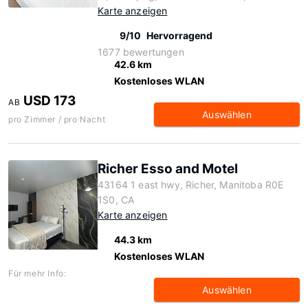
Karte anzeigen
9/10
Hervorragend
1677 bewertungen
42.6 km
Kostenloses WLAN
USD 173
AB
Auswählen
pro Zimmer / pro Nacht
Richer Esso and Motel
43164 1 east hwy, Richer, Manitoba R0E
1S0, CA
Karte anzeigen
44.3 km
Kostenloses WLAN
Für mehr Info:
Auswählen