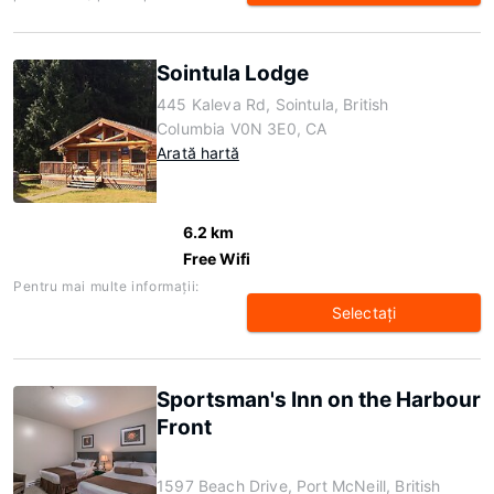
Sointula Lodge
445 Kaleva Rd, Sointula, British
Columbia V0N 3E0, CA
Arată hartă
6.2 km
Free Wifi
Pentru mai multe informaţii:
Selectaţi
Sportsman's Inn on the Harbour
Front
1597 Beach Drive, Port McNeill, British