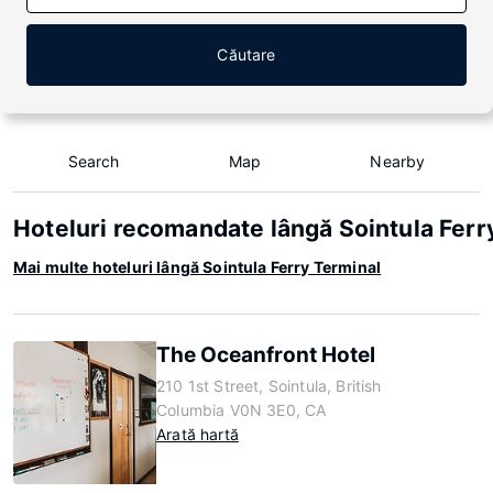
Căutare
Search
Map
Nearby
Hoteluri recomandate lângă Sointula Ferr
Mai multe hoteluri lângă Sointula Ferry Terminal
The Oceanfront Hotel
210 1st Street, Sointula, British
Columbia V0N 3E0, CA
Arată hartă