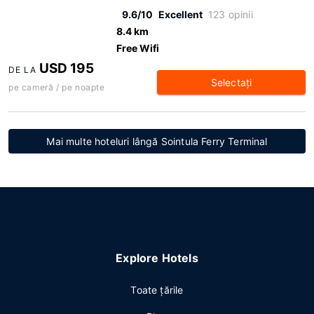
9.6/10
Excellent
123 opinii
8.4 km
Free Wifi
USD 195
DE LA
Selectaţi
pe cameră / pe noapte
Mai multe hoteluri lângă Sointula Ferry Terminal
Explore Hotels
Toate ţările