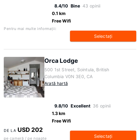
8.4/10
Bine
43 opinii
0.1 km
Free Wifi
Pentru mai multe informaţii:
Selectaţi
Orca Lodge
500 1st Street, Sointula, British
Columbia V0N 3E0, CA
Arată hartă
9.8/10
Excellent
36 opinii
1.3 km
Free Wifi
USD 202
DE LA
Selectaţi
pe cameră / pe noapte