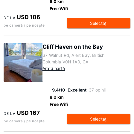
8.0 km
Free Wifi
USD 186
DE LA
Selectaţi
pe cameră / pe noapte
Cliff Haven on the Bay
67 Walnut Rd, Alert Bay, British
Columbia V0N 1A0, CA
Arată hartă
9.4/10
Excellent
37 opinii
8.0 km
Free Wifi
USD 167
DE LA
Selectaţi
pe cameră / pe noapte