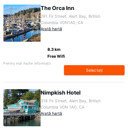
The Orca Inn
291 Fir Street, Alert Bay, British
Columbia V0N1A0, CA
Arată hartă
8.3 km
Free Wifi
Pentru mai multe informaţii:
Selectaţi
Nimpkish Hotel
318 Fir Street, Alert Bay, British
Columbia V0N 1A0, CA
Arată hartă