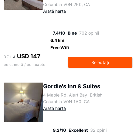
Columbia V0N 2R0, CA
Arată hartă
7.4/10
Bine
702 opinii
6.4 km
Free Wifi
USD 147
DE LA
Selectaţi
pe cameră / pe noapte
Gordie's Inn & Suites
4 Maple Rd, Alert Bay, British
Columbia V0N 1A0, CA
Arată hartă
9.2/10
Excellent
32 opinii