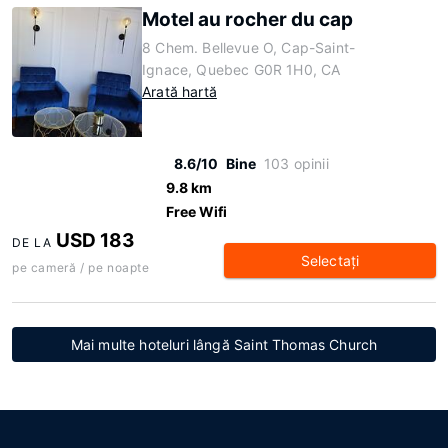
Motel au rocher du cap
8 Chem. Bellevue O, Cap-Saint-
Ignace, Quebec G0R 1H0, CA
Arată hartă
8.6/10
Bine
103 opinii
9.8 km
Free Wifi
USD 183
DE LA
Selectaţi
pe cameră / pe noapte
Mai multe hoteluri lângă Saint Thomas Church