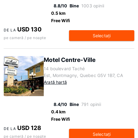
8.8/10
Bine
1003 opinii
0.5 km
Free Wifi
USD 130
DE LA
Selectaţi
pe cameră / pe noapte
Motel Centre-Ville
14 boulevard Taché
Est, Montmagny, Quebec G5V 1B7, CA
Arată hartă
8.4/10
Bine
791 opinii
0.4 km
Free Wifi
USD 128
DE LA
Selectaţi
pe cameră / pe noapte