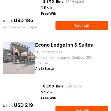
8.8/10
Bine
1444 opinii
1.8 km
Free Wifi
USD 185
DE LA
Selectaţi
pe cameră / pe noapte
Econo Lodge Inn & Suites
205 Chemin des
Poiriers, Montmagny, Quebec G5V
3X7, CA
Arată hartă
8.6/10
Bine
805 opinii
2.1 km
Free Wifi
USD 219
DE LA
Selectaţi