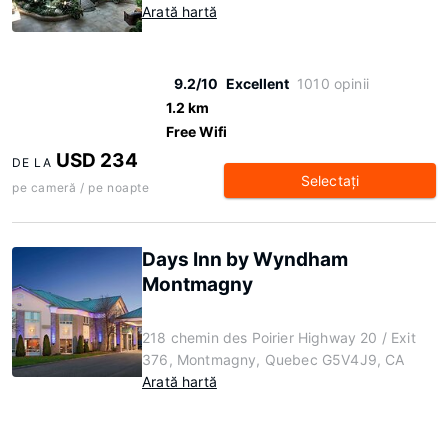
Arată hartă
9.2/10
Excellent
1010 opinii
1.2 km
Free Wifi
USD 234
DE LA
Selectaţi
pe cameră / pe noapte
Days Inn by Wyndham
Montmagny
218 chemin des Poirier Highway 20 / Exit
376, Montmagny, Quebec G5V4J9, CA
Arată hartă