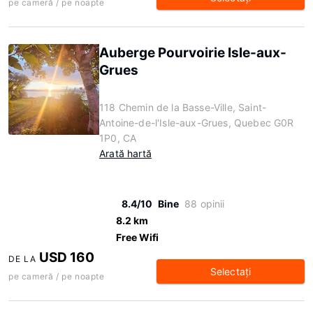
pe cameră / pe noapte
Auberge Pourvoirie Isle-aux-
Grues
118 Chemin de la Basse-Ville, Saint-
Antoine-de-l'Isle-aux-Grues, Quebec G0R
1P0, CA
Arată hartă
8.4/10
Bine
88 opinii
8.2 km
Free Wifi
USD 160
DE LA
Selectaţi
pe cameră / pe noapte