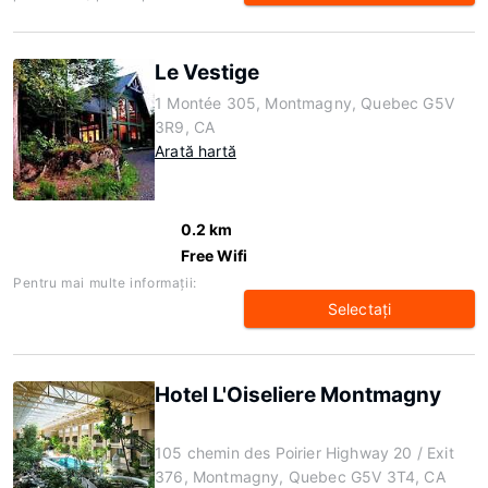
Le Vestige
1 Montée 305, Montmagny, Quebec G5V
3R9, CA
Arată hartă
0.2 km
Free Wifi
Pentru mai multe informaţii:
Selectaţi
Hotel L'Oiseliere Montmagny
105 chemin des Poirier Highway 20 / Exit
376, Montmagny, Quebec G5V 3T4, CA