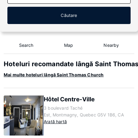
Căutare
Search
Map
Nearby
Hoteluri recomandate lângă Saint Thoma
Mai multe hoteluri lângă Saint Thomas Church
Hôtel Centre-Ville
3 boulevard Taché
Est, Montmagny, Quebec G5V 1B6, CA
Arată hartă