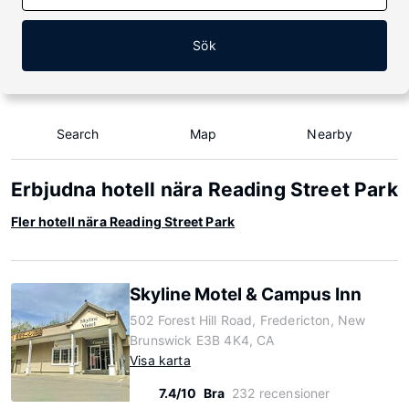
Sök
Search
Map
Nearby
Erbjudna hotell nära Reading Street Park
Fler hotell nära Reading Street Park
Skyline Motel & Campus Inn
502 Forest Hill Road, Fredericton, New
Brunswick E3B 4K4, CA
Visa karta
7.4/10
Bra
232 recensioner