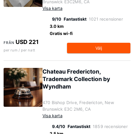
Brunswick E3C2M6, CA
Visa karta
9/10
Fantastiskt
1021 recensioner
3.0 km
Gratis wi-fi
USD 221
FRÅN
Välj
per rum / per natt
Chateau Fredericton,
Trademark Collection by
Wyndham
470 Bishop Drive, Fredericton, New
Brunswick E3C 2M6, CA
Visa karta
9.4/10
Fantastiskt
1859 recensioner
2.5 km