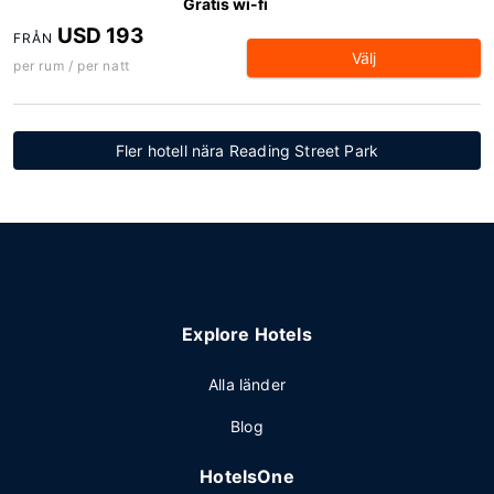
Gratis wi-fi
USD 193
FRÅN
Välj
per rum / per natt
Fler hotell nära Reading Street Park
Explore Hotels
Alla länder
Blog
HotelsOne