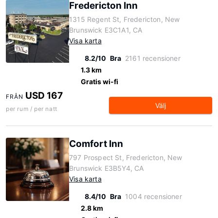
Fredericton Inn
1315 Regent St, Fredericton, New
Brunswick E3C1A1, CA
Visa karta
8.2/10
Bra
2161 recensioner
1.3 km
Gratis wi-fi
USD 167
FRÅN
Välj
per rum / per natt
Comfort Inn
797 Prospect St, Fredericton, New
Brunswick E3B5Y4, CA
Visa karta
8.4/10
Bra
1004 recensioner
2.8 km