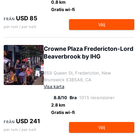
0.8 km
Gratis wi-fi
USD 85
FRÅN
Välj
per rum / per natt
Crowne Plaza Fredericton-Lord
Beaverbrook by IHG
659 Queen St, Fredericton, New
Brunswick E3B5A6, CA
Visa karta
8.8/10
Bra
1015 recensioner
2.8 km
Gratis wi-fi
USD 241
FRÅN
Välj
per rum / per natt