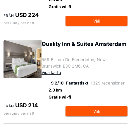
Gratis wi-fi
USD 224
FRÅN
Välj
per rum / per natt
Quality Inn & Suites Amsterdam
559 Bishop Dr, Fredericton, New
Brunswick E3C 2M6, CA
Visa karta
9.2/10
Fantastiskt
1329 recensioner
2.3 km
Gratis wi-fi
USD 214
FRÅN
Välj
per rum / per natt