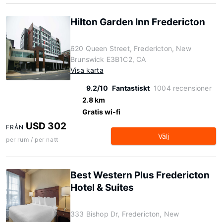
Hilton Garden Inn Fredericton
620 Queen Street, Fredericton, New
Brunswick E3B1C2, CA
Visa karta
9.2/10
Fantastiskt
1004 recensioner
2.8 km
Gratis wi-fi
USD 302
FRÅN
Välj
per rum / per natt
Best Western Plus Fredericton
Hotel & Suites
333 Bishop Dr, Fredericton, New