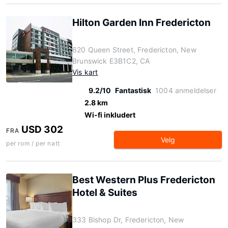
Hilton Garden Inn Fredericton
620 Queen Street, Fredericton, New
Brunswick E3B1C2, CA
Vis kart
9.2/10
Fantastisk
1004 anmeldelser
2.8 km
Wi-fi inkludert
USD 302
FRA
Velg
per rom / per natt
Best Western Plus Fredericton
Hotel & Suites
333 Bishop Dr, Fredericton, New