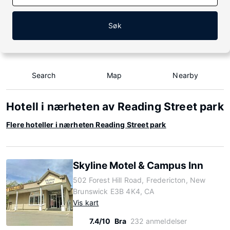
Søk
Search
Map
Nearby
Hotell i nærheten av Reading Street park
Flere hoteller i nærheten Reading Street park
Skyline Motel & Campus Inn
502 Forest Hill Road, Fredericton, New
Brunswick E3B 4K4, CA
Vis kart
7.4/10
Bra
232 anmeldelser