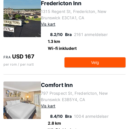
Fredericton Inn
1315 Regent St, Fredericton, New
Brunswick E3C1A1, CA
Vis kart
8.2/10
Bra
2161 anmeldelser
1.3 km
Wi-fi inkludert
USD 167
FRA
Velg
per rom / per natt
Comfort Inn
797 Prospect St, Fredericton, New
Brunswick E3B5Y4, CA
Vis kart
8.4/10
Bra
1004 anmeldelser
2.8 km