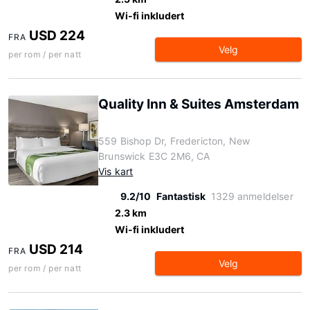
Wi-fi inkludert
USD 224
FRA
Velg
per rom / per natt
Quality Inn & Suites Amsterdam
559 Bishop Dr, Fredericton, New
Brunswick E3C 2M6, CA
Vis kart
9.2/10
Fantastisk
1329 anmeldelser
2.3 km
Wi-fi inkludert
USD 214
FRA
Velg
per rom / per natt