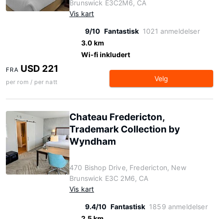
Brunswick E3C2M6, CA
Vis kart
9/10
Fantastisk
1021 anmeldelser
3.0 km
Wi-fi inkludert
USD 221
FRA
Velg
per rom / per natt
Chateau Fredericton,
Trademark Collection by
Wyndham
470 Bishop Drive, Fredericton, New
Brunswick E3C 2M6, CA
Vis kart
9.4/10
Fantastisk
1859 anmeldelser
2.5 km