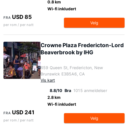
0.8 km
Wi-fi inkludert
USD 85
FRA
Velg
per rom / per natt
Crowne Plaza Fredericton-Lord
Beaverbrook by IHG
659 Queen St, Fredericton, New
Brunswick E3B5A6, CA
Vis kart
8.8/10
Bra
1015 anmeldelser
2.8 km
Wi-fi inkludert
USD 241
FRA
Velg
per rom / per natt