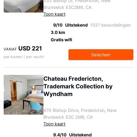
333 Bishop Dr, Fredericton, New
Brunswick E3C2M6, CA
Toon kaart
9/10
Uitstekend
1021 beoordelingen
3.0 km
Gratis wifi
USD 221
VANAF
Selecteer
per kamer / per nacht
Chateau Fredericton,
Trademark Collection by
Wyndham
470 Bishop Drive, Fredericton, New
Brunswick E3C 2M6, CA
Toon kaart
9.4/10
Uitstekend