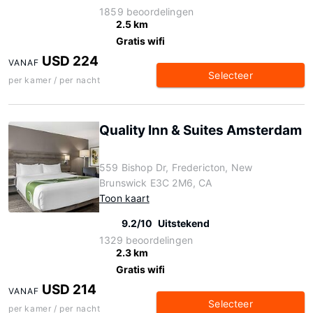
1859 beoordelingen
2.5 km
Gratis wifi
USD 224
VANAF
Selecteer
per kamer / per nacht
Quality Inn & Suites Amsterdam
559 Bishop Dr, Fredericton, New
Brunswick E3C 2M6, CA
Toon kaart
9.2/10
Uitstekend
1329 beoordelingen
2.3 km
Gratis wifi
USD 214
VANAF
Selecteer
per kamer / per nacht