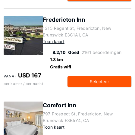
Fredericton Inn
1315 Regent St, Fredericton, New
Brunswick E3C1A1, CA
Toon kaart
8.2/10
Goed
2161 beoordelingen
1.3 km
Gratis wifi
USD 167
VANAF
Selecteer
per kamer / per nacht
Comfort Inn
797 Prospect St, Fredericton, New
Brunswick E3B5Y4, CA
Toon kaart