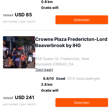
0.8 km
Gratis wifi
USD 85
VANAF
Selecteer
per kamer / per nacht
Crowne Plaza Fredericton-Lord
Beaverbrook by IHG
659 Queen St, Fredericton, New
Brunswick E3B5A6, CA
Toon kaart
8.8/10
Goed
1015 beoordelingen
2.8 km
Gratis wifi
USD 241
VANAF
Selecteer
per kamer / per nacht