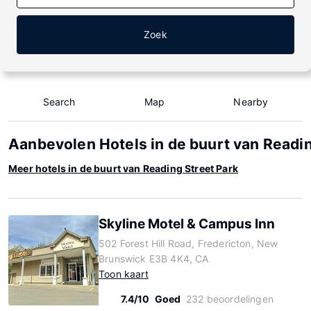
Zoek
Search
Map
Nearby
Aanbevolen Hotels in de buurt van Readin
Meer hotels in de buurt van Reading Street Park
Skyline Motel & Campus Inn
502 Forest Hill Road, Fredericton, New
Brunswick E3B 4K4, CA
Toon kaart
7.4/10
Goed
232 beoordelingen