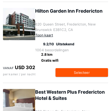
Hilton Garden Inn Fredericton
620 Queen Street, Fredericton, New
Brunswick E3B1C2, CA
Toon kaart
9.2/10
Uitstekend
1004 beoordelingen
2.8 km
Gratis wifi
USD 302
VANAF
Selecteer
per kamer / per nacht
Best Western Plus Fredericton
Hotel & Suites