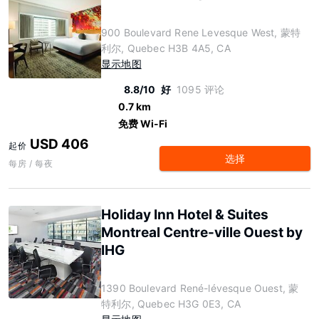
900 Boulevard Rene Levesque West, 蒙特
利尔, Quebec H3B 4A5, CA
显示地图
8.8/10
好
1095 评论
0.7 km
免费 Wi-Fi
USD 406
起价
选择
每房 / 每夜
Holiday Inn Hotel & Suites
Montreal Centre-ville Ouest by
IHG
1390 Boulevard René-lévesque Ouest, 蒙
特利尔, Quebec H3G 0E3, CA