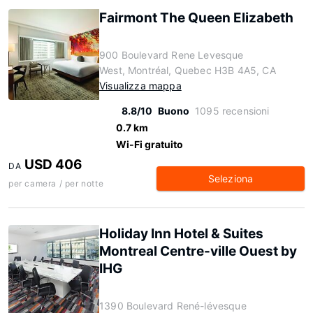
Fairmont The Queen Elizabeth
900 Boulevard Rene Levesque
West, Montréal, Quebec H3B 4A5, CA
Visualizza mappa
8.8/10
Buono
1095 recensioni
0.7 km
Wi-Fi gratuito
USD 406
DA
Seleziona
per camera / per notte
Holiday Inn Hotel & Suites
Montreal Centre-ville Ouest by
IHG
1390 Boulevard René-lévesque