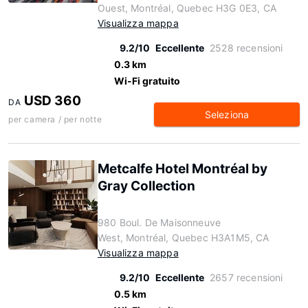
Ouest, Montréal, Quebec H3G 0E3, CA
Visualizza mappa
9.2/10
Eccellente
2528 recensioni
0.3 km
Wi-Fi gratuito
USD 360
DA
Seleziona
per camera / per notte
Metcalfe Hotel Montréal by
Gray Collection
980 Boul. De Maisonneuve
West, Montréal, Quebec H3A1M5, CA
Visualizza mappa
9.2/10
Eccellente
2657 recensioni
0.5 km