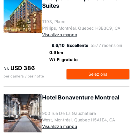
Suites
1193, Place
Phillips, Montréal, Quebec H3B3C9, CA
Visualizza mappa
9.6/10
Eccellente
5577 recensioni
0.9 km
Wi-Fi gratuito
USD 386
DA
Seleziona
per camera / per notte
Hotel Bonaventure Montreal
900 rue De La Gauchetiere
West, Montréal, Quebec H5A1E4, CA
Visualizza mappa