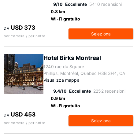
9/10
Eccellente
5410 recensioni
0.8 km
Wi-Fi gratuito
USD 373
DA
Seleziona
per camera / per notte
Hotel Birks Montreal
1240 rue du Square
Phillips, Montréal, Quebec H3B 3H4, CA
Visualizza mappa
9.4/10
Eccellente
2252 recensioni
0.9 km
Wi-Fi gratuito
USD 453
DA
Seleziona
per camera / per notte