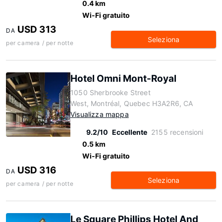
0.4 km
Wi-Fi gratuito
USD 313
DA
Seleziona
per camera / per notte
Hotel Omni Mont-Royal
1050 Sherbrooke Street
West, Montréal, Quebec H3A2R6, CA
Visualizza mappa
9.2/10
Eccellente
2155 recensioni
0.5 km
Wi-Fi gratuito
USD 316
DA
Seleziona
per camera / per notte
Le Square Phillips Hotel And