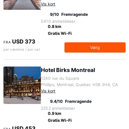
Vis kort
9/10
Fremragende
5410 anmeldelser
0.8 km
Gratis Wi-Fi
USD 373
FRA
Vælg
per værelse / per nat
Hotel Birks Montreal
1240 rue du Square
Phillips, Montreal, Quebec H3B 3H4, CA
Vis kort
9.4/10
Fremragende
2252 anmeldelser
0.9 km
Gratis Wi-Fi
USD 453