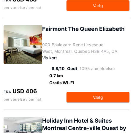
FRA
Vælg
per værelse / per nat
Fairmont The Queen Elizabeth
900 Boulevard Rene Levesque
West, Montreal, Quebec H3B 4A5, CA
Vis kort
8.8/10
Godt
1095 anmeldelser
0.7 km
Gratis Wi-Fi
USD 406
FRA
Vælg
per værelse / per nat
Holiday Inn Hotel & Suites
Montreal Centre-ville Ouest by