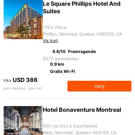
Le Square Phillips Hotel And
Suites
1193, Place
Phillips, Montreal, Quebec H3B3C9, CA
Vis kort
9.6/10
Fremragende
5577 anmeldelser
0.9 km
Gratis Wi-Fi
USD 386
FRA
Vælg
per værelse / per nat
Hotel Bonaventure Montreal
900 rue De La Gauchetiere
West, Montreal, Quebec H5A1E4, CA