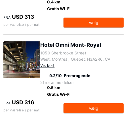
0.4 km
Gratis Wi-Fi
USD 313
FRA
Vælg
per værelse / per nat
Hotel Omni Mont-Royal
1050 Sherbrooke Street
West, Montreal, Quebec H3A2R6, CA
Vis kort
9.2/10
Fremragende
2155 anmeldelser
0.5 km
Gratis Wi-Fi
USD 316
FRA
Vælg
per værelse / per nat