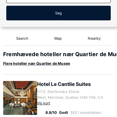
Søg
Search
Map
Nearby
Fremhævede hoteller nær Quartier de M
Flere hoteller nær Quartier de Musee
Hotel Le Cantlie Suites
1110, Sherbrooke Street
West, Montreal, Quebec H3A 1G9, CA
Vis kort
8.8/10
Godt
3931 anmeldelser