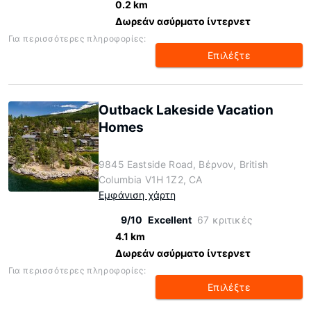
0.2 km
Δωρεάν ασύρματο ίντερνετ
Για περισσότερες πληροφορίες:
Επιλέξτε
Outback Lakeside Vacation
Homes
9845 Eastside Road, Βέρνον, British
Columbia V1H 1Z2, CA
Εμφάνιση χάρτη
9/10
Excellent
67 κριτικές
4.1 km
Δωρεάν ασύρματο ίντερνετ
Για περισσότερες πληροφορίες:
Επιλέξτε