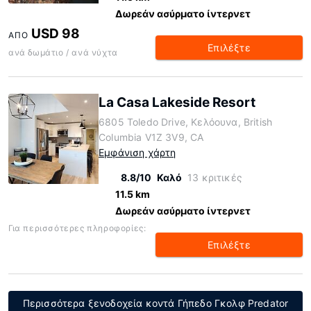
Δωρεάν ασύρματο ίντερνετ
USD 98
ΑΠΌ
Επιλέξτε
ανά δωμάτιο / ανά νύχτα
La Casa Lakeside Resort
6805 Toledo Drive, Κελόουνα, British
Columbia V1Z 3V9, CA
Εμφάνιση χάρτη
8.8/10
Καλό
13 κριτικές
11.5 km
Δωρεάν ασύρματο ίντερνετ
Για περισσότερες πληροφορίες:
Επιλέξτε
Περισσότερα ξενοδοχεία κοντά Γήπεδο Γκολφ Predator