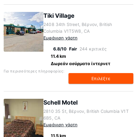
Tiki Village
2408 34th Street, Βέρνον, British
Columbia V1T5W8, CA
Εμφάνιση χάρτη
6.8/10
Fair
244 κριτικές
11.4 km
Δωρεάν ασύρματο ίντερνετ
Για περισσότερες πληροφορίες:
Επιλέξτε
Schell Motel
2810 35 St, Βέρνον, British Columbia V1T
6B5, CA
Εμφάνιση χάρτη
11.5 km