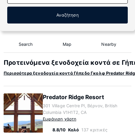
Αναζήτηση
Search
Map
Nearby
Προτεινόμενα ξενοδοχεία κοντά σε Γήπε
Περισσότερα ξενοδοχεία κοντά Γήπεδο Γκολφ Predator Ridg
Predator Ridge Resort
301 Village Centre Pl, Βέρνον, British
Columbia V1H1T2, CA
Εμφάνιση χάρτη
8.8/10
Καλό
137 κριτικές