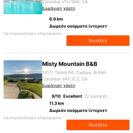
Columbia V1H 1M9, CA
Εμφάνιση χάρτη
6.9 km
Δωρεάν ασύρματο ίντερνετ
Για περισσότερες πληροφορίες:
Επιλέξτε
Misty Mountain B&B
14111 Talbot Rd, Ογιάμα, British
Columbia V4V 2C2, CA
Εμφάνιση χάρτη
9/10
Excellent
22 κριτικές
11.3 km
Δωρεάν ασύρματο ίντερνετ
Για περισσότερες πληροφορίες:
Επιλέξτε