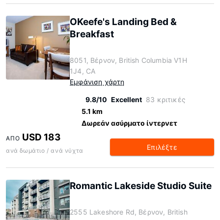
OKeefe's Landing Bed &
Breakfast
8051, Βέρνον, British Columbia V1H
1J4, CA
Εμφάνιση χάρτη
9.8/10
Excellent
83 κριτικές
5.1 km
Δωρεάν ασύρματο ίντερνετ
USD 183
ΑΠΌ
Επιλέξτε
ανά δωμάτιο / ανά νύχτα
Romantic Lakeside Studio Suite
2555 Lakeshore Rd, Βέρνον, British