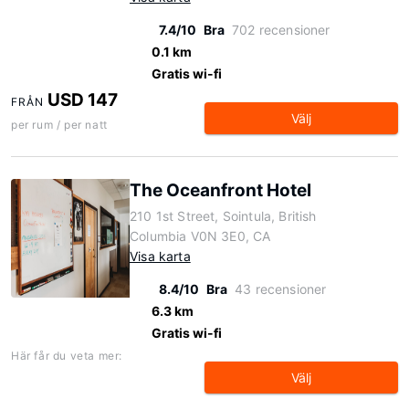
7.4/10
Bra
702 recensioner
0.1 km
Gratis wi-fi
USD 147
FRÅN
Välj
per rum / per natt
The Oceanfront Hotel
210 1st Street, Sointula, British
Columbia V0N 3E0, CA
Visa karta
8.4/10
Bra
43 recensioner
6.3 km
Gratis wi-fi
Här får du veta mer:
Välj