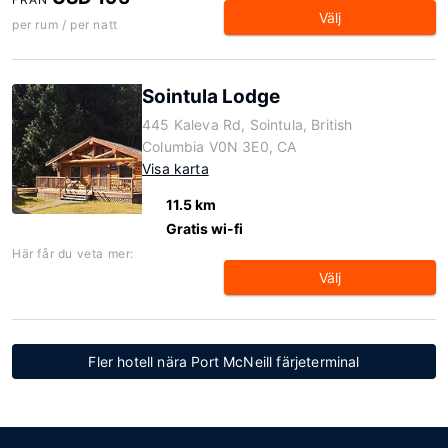
Välj
per rum / per natt
Sointula Lodge
445 Kaleva Rd, Sointula, British
Columbia V0N 3E0, CA
Visa karta
11.5 km
Gratis wi-fi
Här får du veta mer:
Välj
Fler hotell nära Port McNeill färjeterminal