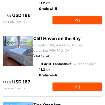
11.2 km
Gratis wi-fi
USD 186
FRÅN
Välj
per rum / per natt
Cliff Haven on the Bay
67 Walnut Rd, Alert Bay, British
Columbia V0N 1A0, CA
Visa karta
9.4/10
Fantastiskt
37 recensioner
11.3 km
Gratis wi-fi
USD 167
FRÅN
Välj
per rum / per natt