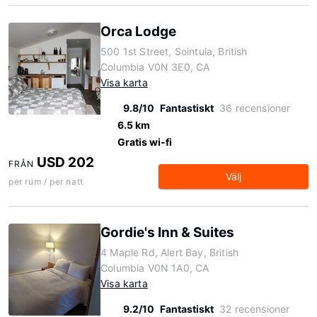
Orca Lodge
500 1st Street, Sointula, British
Columbia V0N 3E0, CA
Visa karta
9.8/10
Fantastiskt
36 recensioner
6.5 km
Gratis wi-fi
USD 202
FRÅN
Välj
per rum / per natt
Gordie's Inn & Suites
4 Maple Rd, Alert Bay, British
Columbia V0N 1A0, CA
Visa karta
9.2/10
Fantastiskt
32 recensioner