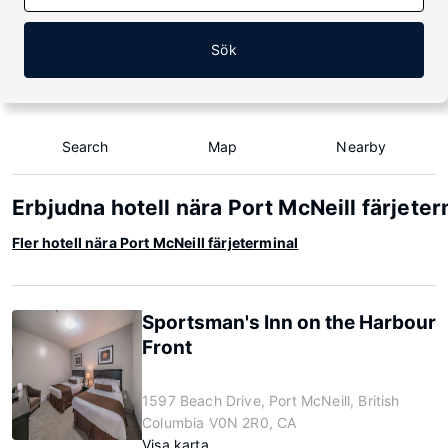
Sök
Search
Map
Nearby
Erbjudna hotell nära Port McNeill färjeter
Fler hotell nära Port McNeill färjeterminal
Sportsman's Inn on the Harbour
Front
1597 Beach Drive, Port McNeill, British
Columbia V0N 2R0, CA
Visa karta