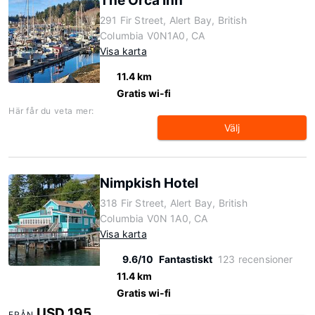
The Orca Inn
291 Fir Street, Alert Bay, British
Columbia V0N1A0, CA
Visa karta
11.4 km
Gratis wi-fi
Här får du veta mer:
Välj
Nimpkish Hotel
318 Fir Street, Alert Bay, British
Columbia V0N 1A0, CA
Visa karta
9.6/10
Fantastiskt
123 recensioner
11.4 km
Gratis wi-fi
USD 195
FRÅN