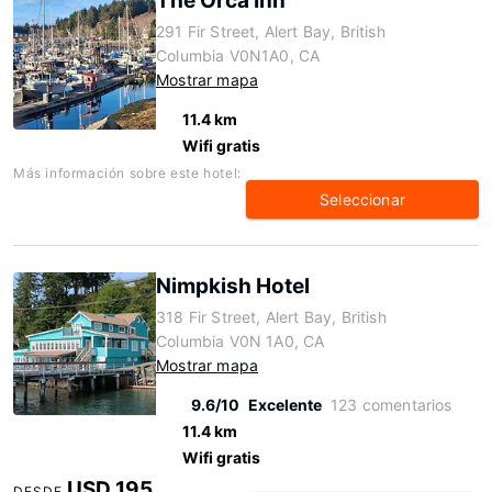
The Orca Inn
291 Fir Street, Alert Bay, British
Columbia V0N1A0, CA
Mostrar mapa
11.4 km
Wifi gratis
Más información sobre este hotel:
Seleccionar
Nimpkish Hotel
318 Fir Street, Alert Bay, British
Columbia V0N 1A0, CA
Mostrar mapa
9.6/10
Excelente
123 comentarios
11.4 km
Wifi gratis
USD 195
DESDE