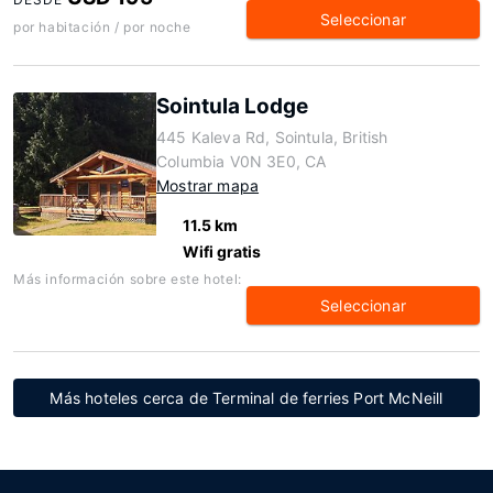
Seleccionar
por habitación / por noche
Sointula Lodge
445 Kaleva Rd, Sointula, British
Columbia V0N 3E0, CA
Mostrar mapa
11.5 km
Wifi gratis
Más información sobre este hotel:
Seleccionar
Más hoteles cerca de Terminal de ferries Port McNeill