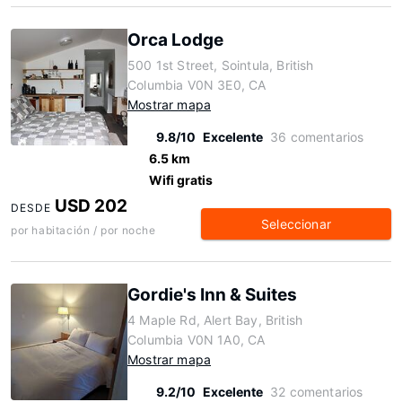
Orca Lodge
500 1st Street, Sointula, British
Columbia V0N 3E0, CA
Mostrar mapa
9.8/10
Excelente
36 comentarios
6.5 km
Wifi gratis
USD 202
DESDE
Seleccionar
por habitación / por noche
Gordie's Inn & Suites
4 Maple Rd, Alert Bay, British
Columbia V0N 1A0, CA
Mostrar mapa
9.2/10
Excelente
32 comentarios