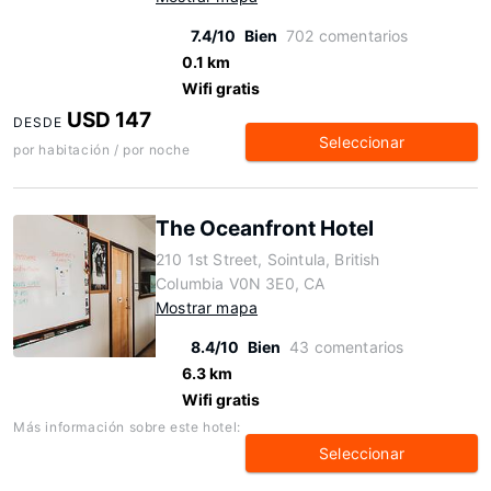
7.4/10
Bien
702 comentarios
0.1 km
Wifi gratis
USD 147
DESDE
Seleccionar
por habitación / por noche
The Oceanfront Hotel
210 1st Street, Sointula, British
Columbia V0N 3E0, CA
Mostrar mapa
8.4/10
Bien
43 comentarios
6.3 km
Wifi gratis
Más información sobre este hotel:
Seleccionar