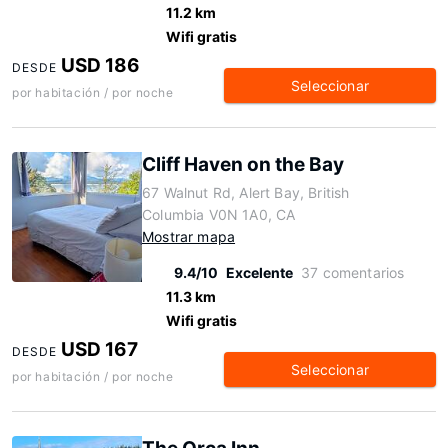
11.2 km
Wifi gratis
USD 186
DESDE
Seleccionar
por habitación / por noche
Cliff Haven on the Bay
67 Walnut Rd, Alert Bay, British
Columbia V0N 1A0, CA
Mostrar mapa
9.4/10
Excelente
37 comentarios
11.3 km
Wifi gratis
USD 167
DESDE
Seleccionar
por habitación / por noche