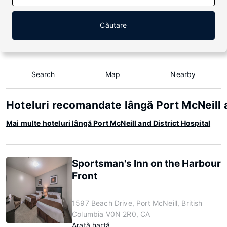
Căutare
Search
Map
Nearby
Hoteluri recomandate lângă Port McNeill a
Mai multe hoteluri lângă Port McNeill and District Hospital
Sportsman's Inn on the Harbour
Front
1597 Beach Drive, Port McNeill, British
Columbia V0N 2R0, CA
Arată hartă