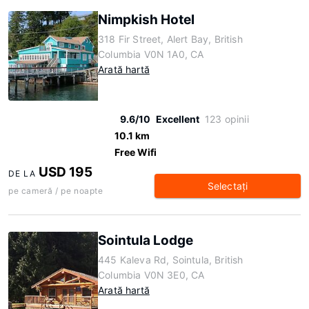
Nimpkish Hotel
318 Fir Street, Alert Bay, British
Columbia V0N 1A0, CA
Arată hartă
9.6/10
Excellent
123 opinii
10.1 km
Free Wifi
USD 195
DE LA
Selectaţi
pe cameră / pe noapte
Sointula Lodge
445 Kaleva Rd, Sointula, British
Columbia V0N 3E0, CA
Arată hartă