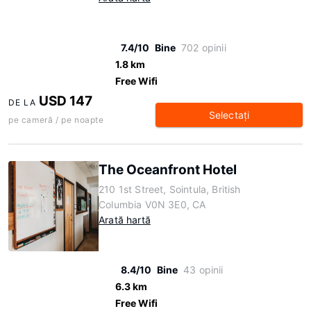
7.4/10
Bine
702 opinii
1.8 km
Free Wifi
USD 147
DE LA
Selectaţi
pe cameră / pe noapte
The Oceanfront Hotel
210 1st Street, Sointula, British
Columbia V0N 3E0, CA
Arată hartă
8.4/10
Bine
43 opinii
6.3 km
Free Wifi