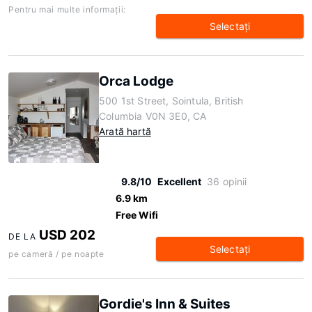
Pentru mai multe informaţii:
Selectaţi
Orca Lodge
500 1st Street, Sointula, British
Columbia V0N 3E0, CA
Arată hartă
9.8/10
Excellent
36 opinii
6.9 km
Free Wifi
USD 202
DE LA
Selectaţi
pe cameră / pe noapte
Gordie's Inn & Suites