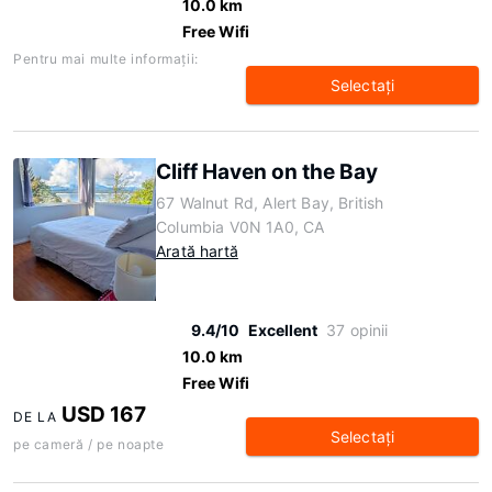
10.0 km
Free Wifi
Pentru mai multe informaţii:
Selectaţi
Cliff Haven on the Bay
67 Walnut Rd, Alert Bay, British
Columbia V0N 1A0, CA
Arată hartă
9.4/10
Excellent
37 opinii
10.0 km
Free Wifi
USD 167
DE LA
Selectaţi
pe cameră / pe noapte