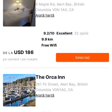
4 Maple Rd, Alert Bay, British
Columbia V0N 1A0, CA
Arată hartă
9.2/10
Excellent
32 opinii
9.9 km
Free Wifi
USD 186
DE LA
Selectaţi
pe cameră / pe noapte
The Orca Inn
291 Fir Street, Alert Bay, British
Columbia V0N1A0, CA
Arată hartă