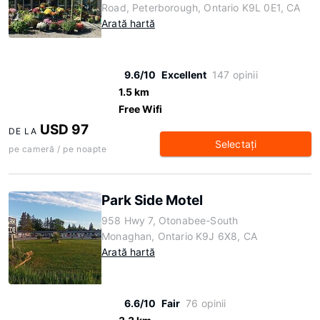
Road, Peterborough, Ontario K9L 0E1, CA
Arată hartă
9.6/10
Excellent
147 opinii
1.5 km
Free Wifi
USD 97
DE LA
Selectaţi
pe cameră / pe noapte
Park Side Motel
958 Hwy 7, Otonabee-South
Monaghan, Ontario K9J 6X8, CA
Arată hartă
6.6/10
Fair
76 opinii