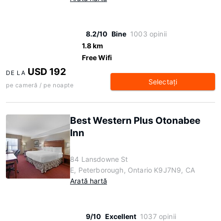
8.2/10
Bine
1003 opinii
1.8 km
Free Wifi
USD 192
DE LA
Selectaţi
pe cameră / pe noapte
Best Western Plus Otonabee
Inn
84 Lansdowne St
E, Peterborough, Ontario K9J7N9, CA
Arată hartă
9/10
Excellent
1037 opinii