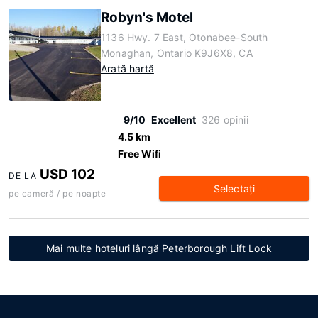
Robyn's Motel
1136 Hwy. 7 East, Otonabee-South
Monaghan, Ontario K9J6X8, CA
Arată hartă
9/10
Excellent
326 opinii
4.5 km
Free Wifi
USD 102
DE LA
Selectaţi
pe cameră / pe noapte
Mai multe hoteluri lângă Peterborough Lift Lock