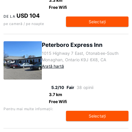
3.3 km
Free Wifi
USD 104
DE LA
Selectaţi
pe cameră / pe noapte
Peterboro Express Inn
1015 Highway 7 East, Otonabee-South
Monaghan, Ontario K9J 6X8, CA
Arată hartă
5.2/10
Fair
38 opinii
3.7 km
Free Wifi
Pentru mai multe informaţii:
Selectaţi