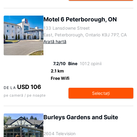
Motel 6 Peterborough, ON
133 Lansdowne Street
East, Peterborough, Ontario K9J 7P7, CA
Arată hartă
7.2/10
Bine
1012 opinii
2.1 km
Free Wifi
USD 106
DE LA
Selectaţi
pe cameră / pe noapte
Burleys Gardens and Suite
2604 Television