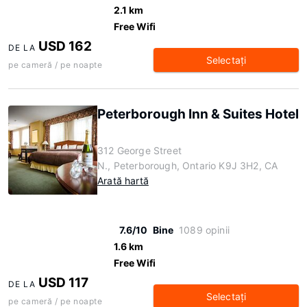
2.1 km
Free Wifi
USD 162
DE LA
Selectaţi
pe cameră / pe noapte
Peterborough Inn & Suites Hotel
312 George Street
N., Peterborough, Ontario K9J 3H2, CA
Arată hartă
7.6/10
Bine
1089 opinii
1.6 km
Free Wifi
USD 117
DE LA
Selectaţi
pe cameră / pe noapte