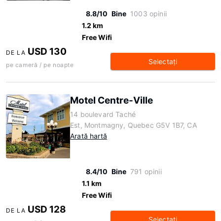
8.8/10
Bine
1003 opinii
1.2 km
Free Wifi
USD 130
DE LA
Selectaţi
pe cameră / pe noapte
Motel Centre-Ville
14 boulevard Taché
Est, Montmagny, Quebec G5V 1B7, CA
Arată hartă
8.4/10
Bine
791 opinii
1.1 km
Free Wifi
USD 128
DE LA
Selectaţi