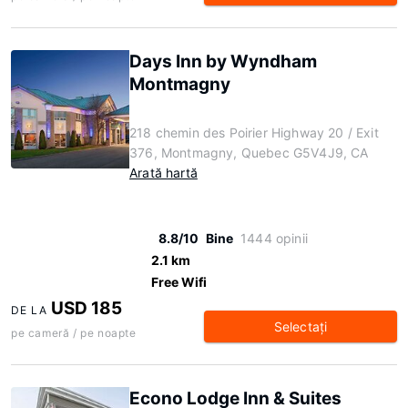
Days Inn by Wyndham
Montmagny
218 chemin des Poirier Highway 20 / Exit
376, Montmagny, Quebec G5V4J9, CA
Arată hartă
8.8/10
Bine
1444 opinii
2.1 km
Free Wifi
USD 185
DE LA
Selectaţi
pe cameră / pe noapte
Econo Lodge Inn & Suites