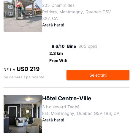
205 Chemin des
Poiriers, Montmagny, Quebec G5V
3X7, CA
Arată hartă
8.6/10
Bine
805 opinii
2.3 km
Free Wifi
USD 219
DE LA
Selectaţi
pe cameră / pe noapte
Hôtel Centre-Ville
3 boulevard Taché
Est, Montmagny, Quebec G5V 1B6, CA
Arată hartă