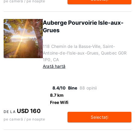
pe cameră / pe noapte
Auberge Pourvoirie Isle-aux-
Grues
118 Chemin de la Basse-Ville, Saint-
Antoine-de-l'Isle-aux-Grues, Quebec G0R
1P0, CA
Arată hartă
8.4/10
Bine
88 opinii
8.7 km
Free Wifi
USD 160
DE LA
Selectaţi
pe cameră / pe noapte