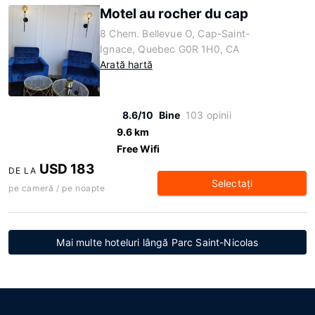
Motel au rocher du cap
8 Chem. Bellevue O, Cap-Saint-
Ignace, Quebec G0R 1H0, CA
Arată hartă
8.6/10
Bine
103 opinii
9.6 km
Free Wifi
USD 183
DE LA
Selectaţi
pe cameră / pe noapte
Mai multe hoteluri lângă Parc Saint-Nicolas