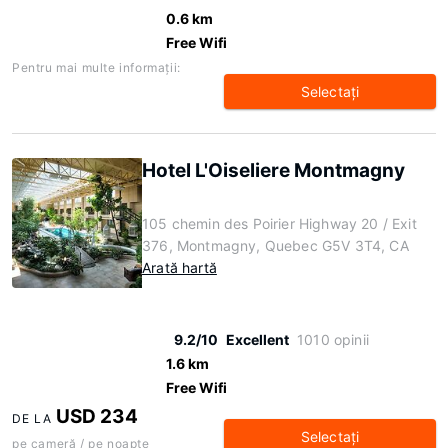
0.6 km
Free Wifi
Pentru mai multe informaţii:
Selectaţi
Hotel L'Oiseliere Montmagny
105 chemin des Poirier Highway 20 / Exit
376, Montmagny, Quebec G5V 3T4, CA
Arată hartă
9.2/10
Excellent
1010 opinii
1.6 km
Free Wifi
USD 234
DE LA
Selectaţi
pe cameră / pe noapte