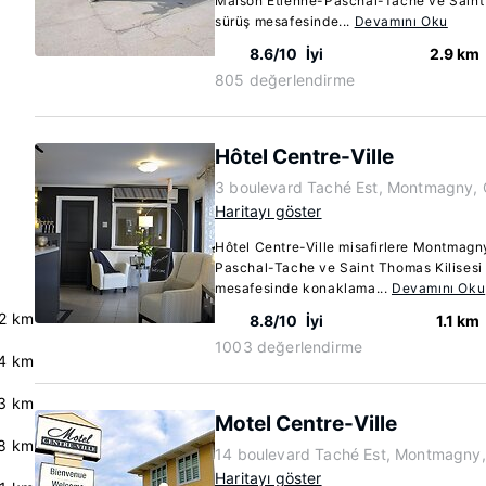
Maison Etienne-Paschal-Tache ve Saint T
sürüş mesafesinde...
Devamını Oku
8.6/10
İyi
2.9 km
805 değerlendirme
Hôtel Centre-Ville
3 boulevard Taché Est, Montmagny,
Haritayı göster
Hôtel Centre-Ville misafirlere Montmag
Paschal-Tache ve Saint Thomas Kilisesi 
mesafesinde konaklama...
Devamını Oku
2 km
8.8/10
İyi
1.1 km
1003 değerlendirme
4 km
.3 km
Motel Centre-Ville
8 km
14 boulevard Taché Est, Montmagny
Haritayı göster