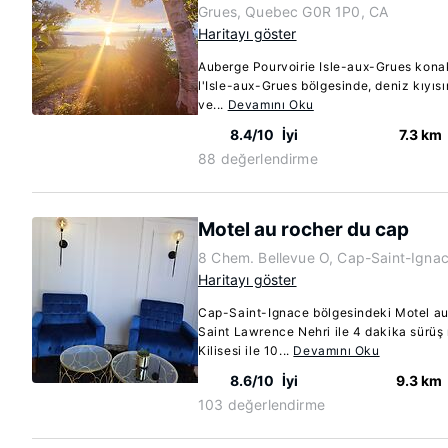
Grues, Quebec G0R 1P0, CA
Haritayı göster
Auberge Pourvoirie Isle-aux-Grues kon
l'Isle-aux-Grues bölgesinde, deniz kıyı
ve...
Devamını Oku
8.4/10
İyi
7.3 km
88 değerlendirme
Motel au rocher du cap
8 Chem. Bellevue O, Cap-Saint-Igna
Haritayı göster
Cap-Saint-Ignace bölgesindeki Motel a
Saint Lawrence Nehri ile 4 dakika sürü
Kilisesi ile 10...
Devamını Oku
8.6/10
İyi
9.3 km
103 değerlendirme