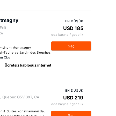
ntmagny
EN DÜŞÜK
Exit
USD 185
CA
oda başına / gecelik
Seç
Wyndham Montmagny
l-Tache ve Jardin des Souches
nı Oku
Ücretsiz kablosuz internet
EN DÜŞÜK
y, Quebec G5V 3X7, CA
USD 219
oda başına / gecelik
n & Suites konaklamanızda,
Seç