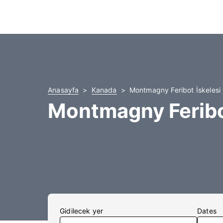
Anasayfa
Kanada
Montmagny Feribot İskelesi y
Montmagny Feribot
Gidilecek yer
Dates