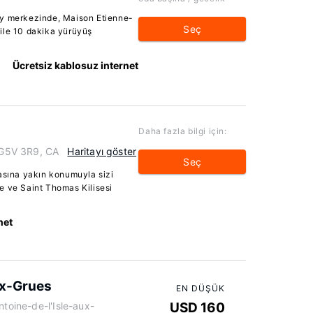
ny merkezinde, Maison Etienne-
Seç
ile 10 dakika yürüyüş
Ücretsiz kablosuz internet
Daha fazla bilgi için:
G5V 3R9, CA
Haritayı göster
Seç
hasına yakın konumuyla sizi
e ve Saint Thomas Kilisesi
net
ux-Grues
EN DÜŞÜK
ntoine-de-l'Isle-aux-
USD 160