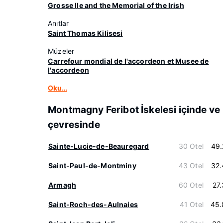
Grosse Ile and the Memorial of the Irish
Anıtlar
Saint Thomas Kilisesi
Müzeler
Carrefour mondial de l'accordeon et Musee de
l'accordeon
Oku…
Montmagny Feribot İskelesi içinde ve
çevresinde
Sainte-Lucie-de-Beauregard
30 Otel
49.
Saint-Paul-de-Montminy
43 Otel
32.
Armagh
60 Otel
27
Saint-Roch-des-Aulnaies
41 Otel
45.