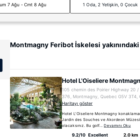
um 7 Ağu - Cmt 8 Ağu
1 Oda, 2 Yetişkin, 0 Çocuk
Montmagny Feribot İskelesi yakınındaki
Hotel L'Oiseliere Montmag
105 chemin des Poirier Highway 20 / 
376, Montmagny, Quebec G5V 3T4,
Haritayı göster
Hotel L'Oiseliere Montmagny konaklam
Jardin des Souches ve Akordeon Müzesi 
olacaksınız. Bu golf...
Devamını Oku
9.2/10
Excellent
2.0 km