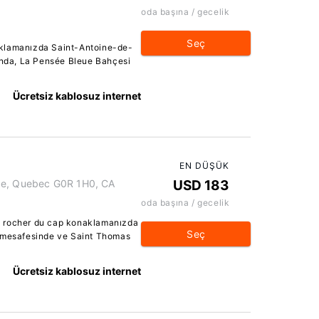
oda başına / gecelik
Seç
aklamanızda Saint-Antoine-de-
sında, La Pensée Bleue Bahçesi
Ücretsiz kablosuz internet
EN DÜŞÜK
ce, Quebec G0R 1H0, CA
USD 183
oda başına / gecelik
u rocher du cap konaklamanızda
Seç
ş mesafesinde ve Saint Thomas
Ücretsiz kablosuz internet