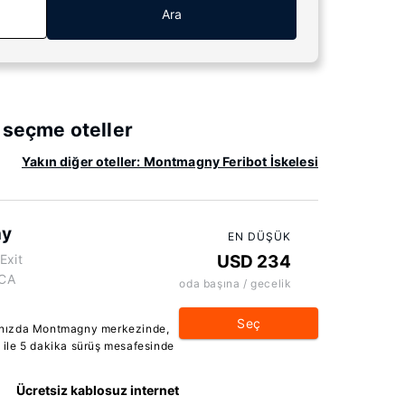
Ara
 seçme oteller
Yakın diğer oteller: Montmagny Feribot İskelesi
ny
EN DÜŞÜK
Exit
USD 234
 CA
oda başına / gecelik
Seç
anızda Montmagny merkezinde,
ile 5 dakika sürüş mesafesinde
Ücretsiz kablosuz internet