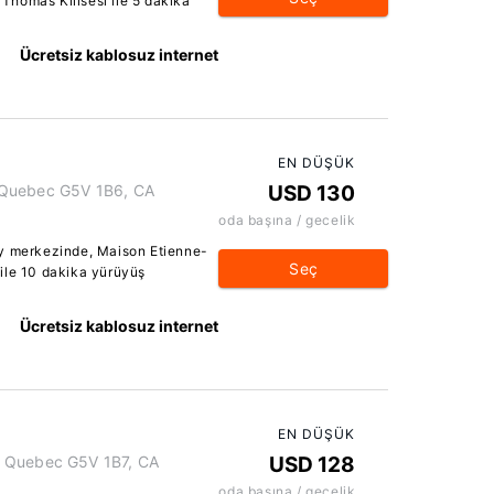
homas Kilisesi ile 5 dakika
Ücretsiz kablosuz internet
EN DÜŞÜK
 Quebec G5V 1B6, CA
USD 130
oda başına / gecelik
ny merkezinde, Maison Etienne-
Seç
ile 10 dakika yürüyüş
Ücretsiz kablosuz internet
EN DÜŞÜK
, Quebec G5V 1B7, CA
USD 128
oda başına / gecelik