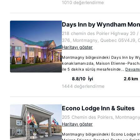
1010 değerlendirme
Days Inn by Wyndham Mo
218 chemin des Poirier Highway 20 / 
376, Montmagny, Quebec G5V4J9, 
Haritayı göster
Montmagny bölgesindeki Days Inn by 
konaklamanızda, Maison Etienne-Pascha
ile 5 dakika sürüş mesafesinde...
Devamı
8.8/10
İyi
2.6 km
1444 değerlendirme
Econo Lodge Inn & Suites
205 Chemin des Poiriers, Montmagn
Haritayı göster
Montmagny bölgesindeki Econo Lodge In