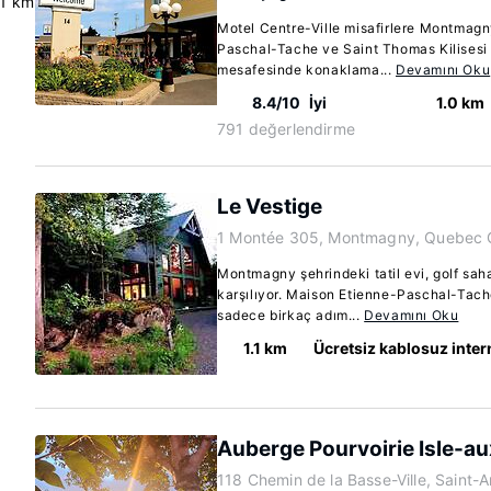
.1 km
Motel Centre-Ville misafirlere Montmag
Paschal-Tache ve Saint Thomas Kilisesi 
mesafesinde konaklama...
Devamını Oku
8.4/10
İyi
1.0 km
791 değerlendirme
Le Vestige
1 Montée 305, Montmagny, Quebec 
Montmagny şehrindeki tatil evi, golf sa
karşılıyor. Maison Etienne-Paschal-Tach
sadece birkaç adım...
Devamını Oku
1.1 km
Ücretsiz kablosuz inter
Auberge Pourvoirie Isle-a
118 Chemin de la Basse-Ville, Saint-A