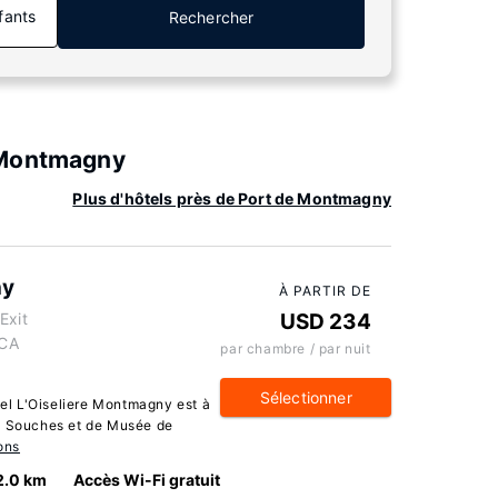
fants
Rechercher
 Montmagny
Plus d'hôtels près de Port de Montmagny
ny
À PARTIR DE
Exit
USD 234
 CA
par chambre / par nuit
Sélectionner
l L'Oiseliere Montmagny est à
es Souches et de Musée de
ons
2.0 km
Accès Wi-Fi gratuit