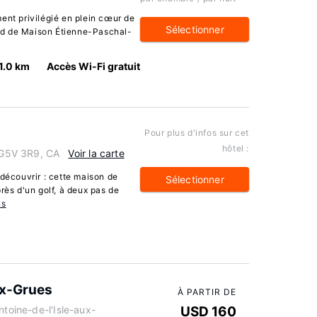
ent privilégié en plein cœur de
Sélectionner
ed de Maison Étienne-Paschal-
1.0 km
Accès Wi-Fi gratuit
Pour plus d'infos sur cet
hôtel :
G5V 3R9, CA
Voir la carte
écouvrir : cette maison de
Sélectionner
rès d'un golf, à deux pas de
ns
ux-Grues
À PARTIR DE
ntoine-de-l'Isle-aux-
USD 160