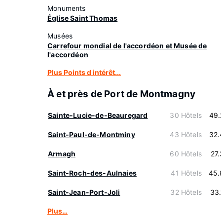
Monuments
Église Saint Thomas
Musées
Carrefour mondial de l'accordéon et Musée de
l'accordéon
Plus Points d intérêt...
À et près de Port de Montmagny
Sainte-Lucie-de-Beauregard
30 Hôtels
49.
Saint-Paul-de-Montminy
43 Hôtels
32.
Armagh
60 Hôtels
27
Saint-Roch-des-Aulnaies
41 Hôtels
45.
Saint-Jean-Port-Joli
32 Hôtels
33
Plus…