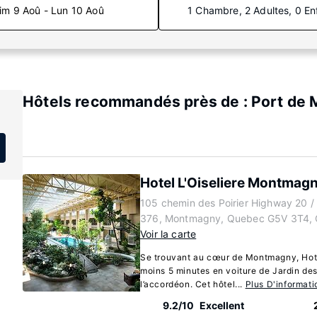
im 9 Aoû - Lun 10 Aoû
1 Chambre, 2 Adultes, 0 En
Hôtels recommandés près de : Port de
Hotel L'Oiseliere Montmag
105 chemin des Poirier Highway 20 / 
376, Montmagny, Quebec G5V 3T4,
Voir la carte
Se trouvant au cœur de Montmagny, Hote
moins 5 minutes en voiture de Jardin d
l’accordéon. Cet hôtel...
Plus D'informati
9.2/10
Excellent