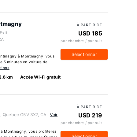
ntmagny
À PARTIR DE
Exit
USD 185
CA
par chambre / par nuit
Sélectionner
ontmagny à Montmagny, vous
de 5 minutes en voiture de
tions
2.6 km
Accès Wi-Fi gratuit
À PARTIR DE
y, Quebec G5V 3X7, CA
Voir
USD 219
par chambre / par nuit
 à Montmagny, vous profiterez
Sélectionner