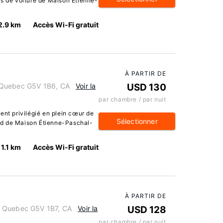
es de voiture de Maison Étienne-
2.9 km
Accès Wi-Fi gratuit
À PARTIR DE
 Quebec G5V 1B6, CA
Voir la
USD 130
par chambre / par nuit
ent privilégié en plein cœur de
Sélectionner
ed de Maison Étienne-Paschal-
1.1 km
Accès Wi-Fi gratuit
À PARTIR DE
, Quebec G5V 1B7, CA
Voir la
USD 128
par chambre / par nuit