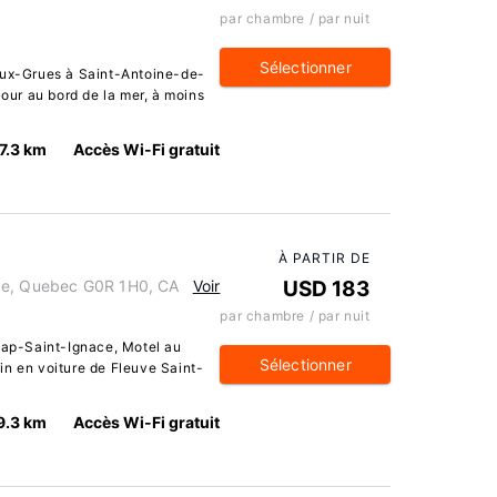
par chambre / par nuit
Sélectionner
aux-Grues à Saint-Antoine-de-
jour au bord de la mer, à moins
7.3 km
Accès Wi-Fi gratuit
À PARTIR DE
ce, Quebec G0R 1H0, CA
Voir
USD 183
par chambre / par nuit
 Cap-Saint-Ignace, Motel au
Sélectionner
in en voiture de Fleuve Saint-
9.3 km
Accès Wi-Fi gratuit