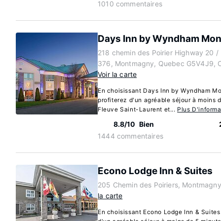
1010 commentaires
Days Inn by Wyndham Mo
218 chemin des Poirier Highway 20 / 
376, Montmagny, Quebec G5V4J9, 
Voir la carte
En choisissant Days Inn by Wyndham M
profiterez d'un agréable séjour à moins 
Fleuve Saint-Laurent et...
Plus D'informa
8.8/10
Bien
1444 commentaires
Econo Lodge Inn & Suites
205 Chemin des Poiriers, Montmagn
la carte
En choisissant Econo Lodge Inn & Suites