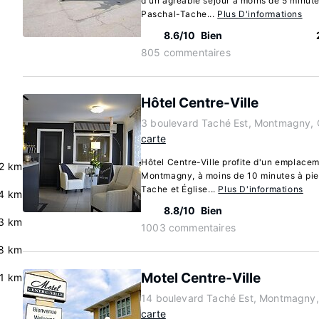
d'un agréable séjour à moins de 5 minut
Paschal-Tache...
Plus D'informations
8.6/10
Bien
805 commentaires
Hôtel Centre-Ville
3 boulevard Taché Est, Montmagny,
carte
Hôtel Centre-Ville profite d'un emplacem
2 km
Montmagny, à moins de 10 minutes à pi
Tache et Église...
Plus D'informations
4 km
8.8/10
Bien
.3 km
1003 commentaires
8 km
Motel Centre-Ville
.1 km
14 boulevard Taché Est, Montmagny
carte