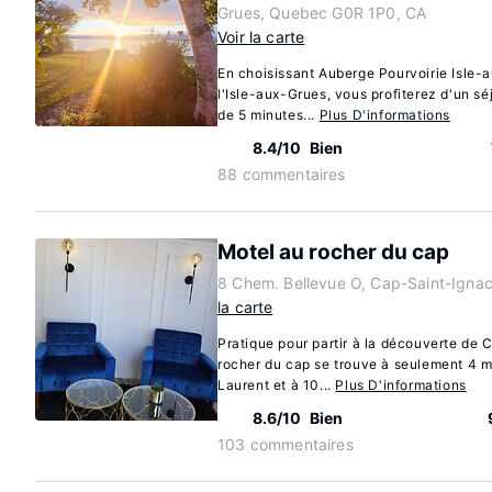
Grues, Quebec G0R 1P0, CA
Voir la carte
En choisissant Auberge Pourvoirie Isle-
l'Isle-aux-Grues, vous profiterez d'un sé
de 5 minutes...
Plus D'informations
8.4/10
Bien
88 commentaires
Motel au rocher du cap
8 Chem. Bellevue O, Cap-Saint-Igna
la carte
Pratique pour partir à la découverte de
rocher du cap se trouve à seulement 4 m
Laurent et à 10...
Plus D'informations
8.6/10
Bien
103 commentaires