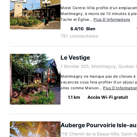
Motel Centre-Ville profite d'un emplacem
Montmagny, à moins de 10 minutes à pi
Tache et Église...
Plus D'informations
8.4/10
Bien
791 commentaires
Le Vestige
1 Montée 305, Montmagny, Quebec 
Montmagny ne manque pas de choses à d
vacances vous fera profiter d'un séjour p
sites comme Maison...
Plus D'informatio
1.1 km
Accès Wi-Fi gratuit
Auberge Pourvoirie Isle-a
118 Chemin de la Basse-Ville, Saint-A