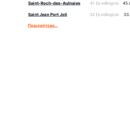
Saint-Roch-des-Aulnaies
41 ξενοδοχεία
45.
Saint Jean Port Joli
32 ξενοδοχεία
33
Περισσότερα…