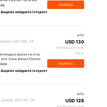
tienne-Paschal-Tache και
Επιλέξτε
ερα
Δωρεάν ασύρματο ίντερνετ
ΑΠΌ
 Quebec G5V 1B6, CA
USD 130
ανά δωμάτιο / ανά
νύχτα
 Montmagny) βρίσκεται στην
 από: Οικία Maison Etienne-
Επιλέξτε
τερα
Δωρεάν ασύρματο ίντερνετ
ΑΠΌ
, Quebec G5V 1B7, CA
USD 128
ανά δωμάτιο / ανά