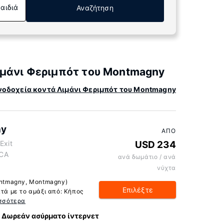
Παιδιά
Αναζήτηση
ιμάνι Φεριμπότ του Montmagny
νοδοχεία κοντά Λιμάνι Φεριμπότ του Montmagny
ny
ΑΠΌ
Exit
USD 234
 CA
ανά δωμάτιο / ανά
νύχτα
Montmagny, Montmagny)
Επιλέξτε
πτά με το αμάξι από: Κήπος
σσότερα
Δωρεάν ασύρματο ίντερνετ