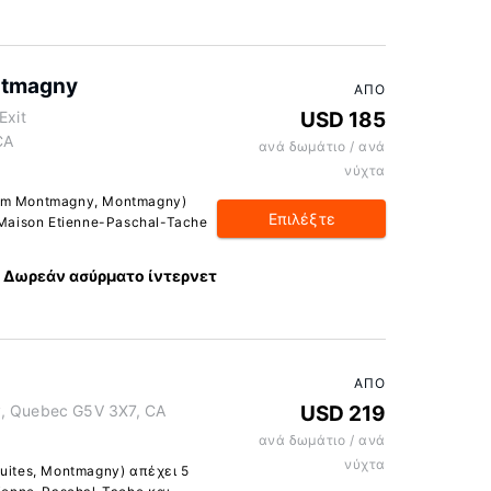
ntmagny
ΑΠΌ
Exit
USD 185
CA
ανά δωμάτιο / ανά
νύχτα
am Montmagny, Montmagny)
Επιλέξτε
 Maison Etienne-Paschal-Tache
Δωρεάν ασύρματο ίντερνετ
ΑΠΌ
y, Quebec G5V 3X7, CA
USD 219
ανά δωμάτιο / ανά
νύχτα
uites, Montmagny) απέχει 5