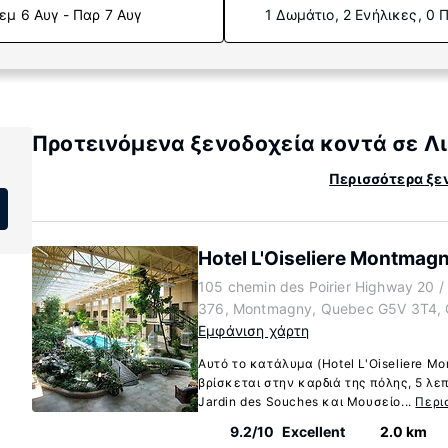
εμ 6 Αυγ - Παρ 7 Αυγ
1 Δωμάτιο, 2 Ενήλικες, 0 
Προτεινόμενα ξενοδοχεία κοντά σε Λ
Περισσότερα ξε
Hotel L'Oiseliere Montmag
105 chemin des Poirier Highway 20 / 
376, Montmagny, Quebec G5V 3T4,
Εμφάνιση χάρτη
Αυτό το κατάλυμα (Hotel L'Oiseliere 
βρίσκεται στην καρδιά της πόλης, 5 λε
Jardin des Souches και Μουσείο...
Περι
9.2/10
Excellent
2.0 km