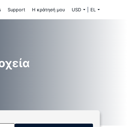
s
Support
Η κράτησή μου
USD
EL
οχεία