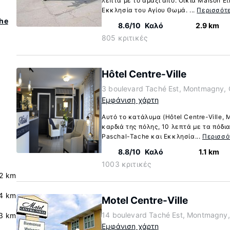
λεπτά με το αμάξι από: Οικία Maison E
Εκκλησία του Αγίου Θωμά. ...
Περισσότ
the
8.6/10
Καλό
2.9 km
805 κριτικές
Hôtel Centre-Ville
3 boulevard Taché Est, Montmagny,
Εμφάνιση χάρτη
Αυτό το κατάλυμα (Hôtel Centre-Ville,
καρδιά της πόλης, 10 λεπτά με τα πόδια
Paschal-Tache και Εκκλησία...
Περισσό
8.8/10
Καλό
1.1 km
1003 κριτικές
2 km
4 km
Motel Centre-Ville
14 boulevard Taché Est, Montmagny
.3 km
Εμφάνιση χάρτη