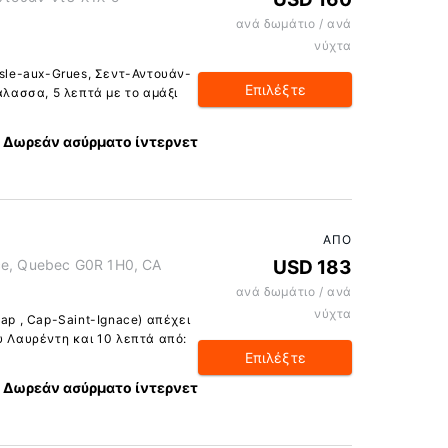
ανά δωμάτιο / ανά
νύχτα
Isle-aux-Grues, Σεντ-Αντουάν-
Επιλέξτε
θάλασσα, 5 λεπτά με το αμάξι
Δωρεάν ασύρματο ίντερνετ
ΑΠΌ
ce, Quebec G0R 1H0, CA
USD 183
ανά δωμάτιο / ανά
νύχτα
ap , Cap-Saint-Ignace) απέχει
υ Λαυρέντη και 10 λεπτά από:
Επιλέξτε
Δωρεάν ασύρματο ίντερνετ