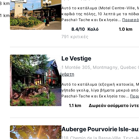
8 km
Αυτό το κατάλυμα (Motel Centre-Ville,
καρδιά της πόλης, 10 λεπτά με τα πόδια
.1 km
Paschal-Tache και Εκκλησία...
Περισσό
8.4/10
Καλό
1.0 km
791 κριτικές
Le Vestige
1 Montée 305, Montmagny, Quebec 
χάρτη
Αυτό το κατάλυμα (εξοχική κατοικία, 
γήπεδο γκολφ, λίγα βήματα μακριά από:
Paschal-Tache και Εκκλησία του...
Περ
1.1 km
Δωρεάν ασύρματο ίντ
Auberge Pourvoirie Isle-a
118 Chemin de la Basse-Ville, Σεντ-