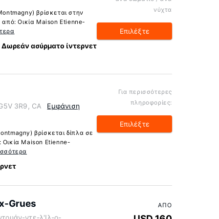
νύχτα
 Montmagny) βρίσκεται στην
 από: Οικία Maison Etienne-
Επιλέξτε
τερα
Δωρεάν ασύρματο ίντερνετ
Για περισσότερες
πληροφορίες:
G5V 3R9, CA
Εμφάνιση
Επιλέξτε
Montmagny) βρίσκεται δίπλα σε
 Οικία Maison Etienne-
ισσότερα
ερνετ
ux-Grues
ΑΠΌ
Αντουάν-ντε-λ'Ιλ-ο-
USD 160