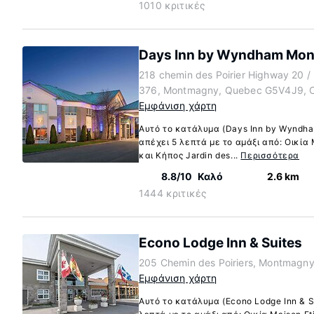
1010 κριτικές
Days Inn by Wyndham Mo
218 chemin des Poirier Highway 20 / 
376, Montmagny, Quebec G5V4J9, 
Εμφάνιση χάρτη
Αυτό το κατάλυμα (Days Inn by Wyndh
απέχει 5 λεπτά με το αμάξι από: Οικία
και Κήπος Jardin des...
Περισσότερα
8.8/10
Καλό
2.6 km
1444 κριτικές
Econo Lodge Inn & Suites
205 Chemin des Poiriers, Montmagn
Εμφάνιση χάρτη
Αυτό το κατάλυμα (Econo Lodge Inn & S