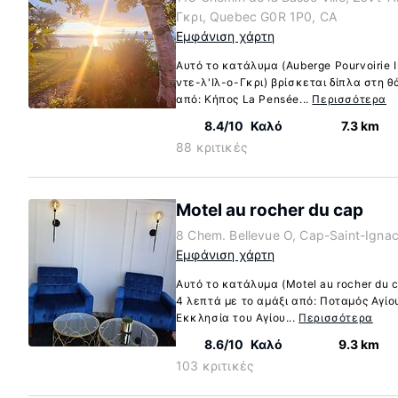
Γκρι, Quebec G0R 1P0, CA
Εμφάνιση χάρτη
Αυτό το κατάλυμα (Auberge Pourvoirie 
ντε-λ'Ιλ-ο-Γκρι) βρίσκεται δίπλα στη 
από: Κήπος La Pensée...
Περισσότερα
8.4/10
Καλό
7.3 km
88 κριτικές
Motel au rocher du cap
8 Chem. Bellevue O, Cap-Saint-Igna
Εμφάνιση χάρτη
Αυτό το κατάλυμα (Motel au rocher du c
4 λεπτά με το αμάξι από: Ποταμός Αγίο
Εκκλησία του Αγίου...
Περισσότερα
8.6/10
Καλό
9.3 km
103 κριτικές