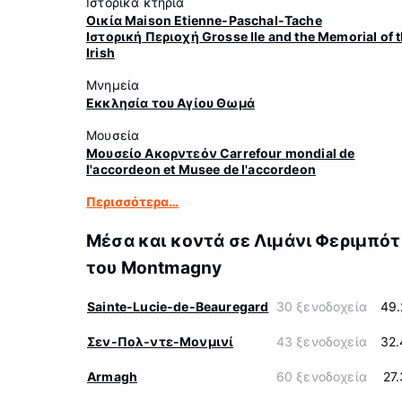
Ιστορικά κτήρια
Οικία Maison Etienne-Paschal-Tache
Ιστορική Περιοχή Grosse Ile and the Memorial of 
Irish
Μνημεία
Εκκλησία του Αγίου Θωμά
Μουσεία
Μουσείο Ακορντεόν Carrefour mondial de
l'accordeon et Musee de l'accordeon
Περισσότερα…
Μέσα και κοντά σε Λιμάνι Φεριμπότ
του Montmagny
Sainte-Lucie-de-Beauregard
30 ξενοδοχεία
49.
Σεν-Πολ-ντε-Μονμινί
43 ξενοδοχεία
32.
Armagh
60 ξενοδοχεία
27