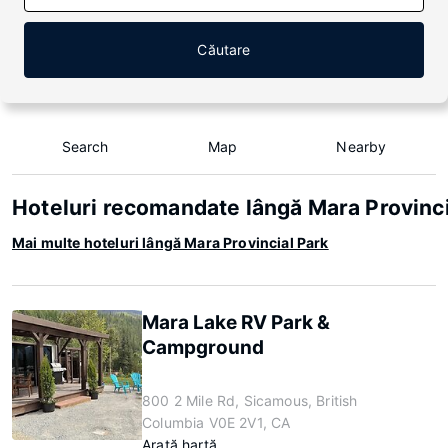
Căutare
Search
Map
Nearby
Hoteluri recomandate lângă Mara Provinci
Mai multe hoteluri lângă Mara Provincial Park
Mara Lake RV Park &
Campground
800 2 Mile Rd, Sicamous, British
Columbia V0E 2V1, CA
Arată hartă