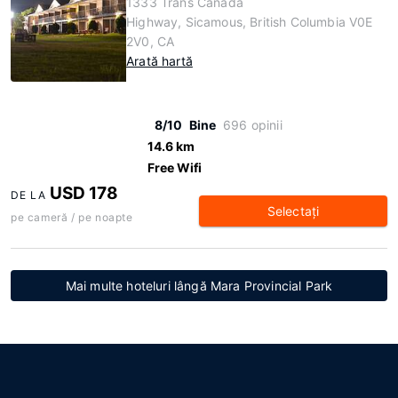
1333 Trans Canada
Highway, Sicamous, British Columbia V0E
2V0, CA
Arată hartă
8/10
Bine
696 opinii
14.6 km
Free Wifi
USD 178
DE LA
Selectaţi
pe cameră / pe noapte
Mai multe hoteluri lângă Mara Provincial Park