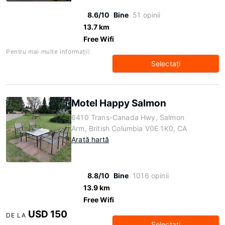
8.6/10
Bine
51 opinii
13.7 km
Free Wifi
Pentru mai multe informaţii:
Selectaţi
Motel Happy Salmon
6410 Trans-Canada Hwy, Salmon
Arm, British Columbia V0E 1K0, CA
Arată hartă
8.8/10
Bine
1016 opinii
13.9 km
Free Wifi
USD 150
DE LA
Selectaţi