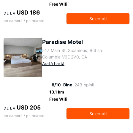
Free Wifi
USD 186
DE LA
Selectaţi
pe cameră / pe noapte
Paradise Motel
517 Main St, Sicamous, British
Columbia V0E 2V0, CA
Arată hartă
8/10
Bine
243 opinii
13.1 km
Free Wifi
USD 205
DE LA
Selectaţi
pe cameră / pe noapte