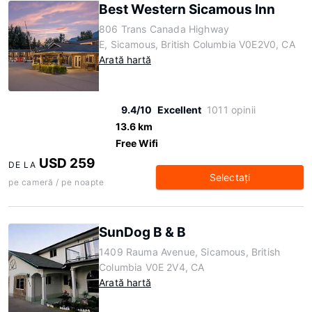
Best Western Sicamous Inn
806 Trans Canada Highway
E, Sicamous, British Columbia V0E2V0, CA
Arată hartă
9.4/10
Excellent
1011 opinii
13.6 km
Free Wifi
USD 259
DE LA
Selectaţi
pe cameră / pe noapte
SunDog B & B
1409 Rauma Avenue, Sicamous, British
Columbia V0E 2V4, CA
Arată hartă