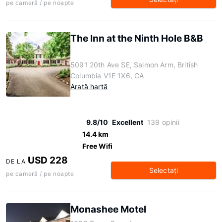
pe cameră / pe noapte
The Inn at the Ninth Hole B&B
5091 20th Ave SE, Salmon Arm, British
Columbia V1E 1X6, CA
Arată hartă
9.8/10
Excellent
139 opinii
14.4 km
Free Wifi
USD 228
DE LA
Selectaţi
pe cameră / pe noapte
Monashee Motel