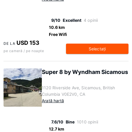
9/10
Excellent
4 opinii
10.6 km
Free Wifi
USD 153
DE LA
Selectaţi
pe cameră / pe noapte
Super 8 by Wyndham Sicamous
1120 Riverside Ave, Sicamous, British
Columbia V0E2V0, CA
Arată hartă
7.6/10
Bine
1010 opinii
12.7 km