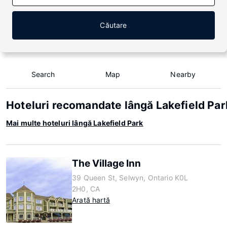
Căutare
Search
Map
Nearby
Hoteluri recomandate lângă Lakefield Par
Mai multe hoteluri lângă Lakefield Park
The Village Inn
39 Queen St, Selwyn, Ontario K0L
2H0, CA
Arată hartă