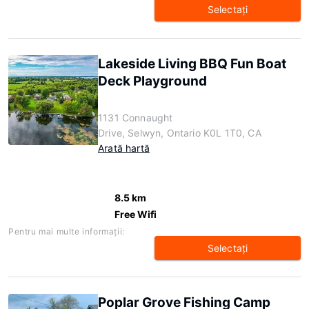
Selectaţi
Lakeside Living BBQ Fun Boat
Deck Playground
1131 Connaught
Drive, Selwyn, Ontario K0L 1T0, CA
Arată hartă
8.5 km
Free Wifi
Pentru mai multe informaţii:
Selectaţi
Poplar Grove Fishing Camp