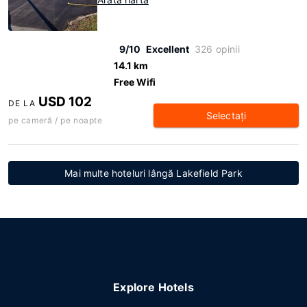
9/10
Excellent
326 opinii
14.1 km
Free Wifi
USD 102
DE LA
Selectaţi
pe cameră / pe noapte
Mai multe hoteluri lângă Lakefield Park
Explore Hotels