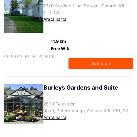
1320 Scollard Line, Selwyn, Ontario K0L
1T0, CA
Arată hartă
11.9 km
Free Wifi
Pentru mai multe informaţii:
Selectaţi
Burleys Gardens and Suite
2604 Television
Road, Peterborough, Ontario K9L 0E1, CA
Arată hartă