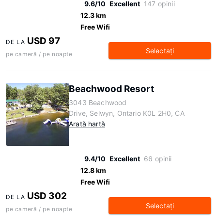
9.6/10
Excellent
147 opinii
12.3 km
Free Wifi
USD 97
DE LA
Selectaţi
pe cameră / pe noapte
Beachwood Resort
3043 Beachwood
Drive, Selwyn, Ontario K0L 2H0, CA
Arată hartă
9.4/10
Excellent
66 opinii
12.8 km
Free Wifi
USD 302
DE LA
Selectaţi
pe cameră / pe noapte