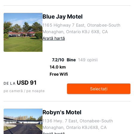
Blue Jay Motel
1165 Highway 7 East, Otonabee-South
Monaghan, Ontario K9J 6X8, CA
Arată hartă
7.2/10
Bine
149 opinii
14.0 km
Free Wifi
USD 91
DE LA
Selectaţi
pe cameră / pe noapte
Robyn's Motel
1136 Hwy. 7 East, Otonabee-South
Monaghan, Ontario K9J6X8, CA
Arată hartă