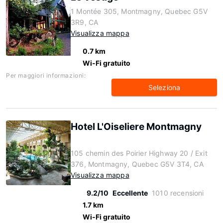
1 Montée 305, Montmagny, Quebec G5V
3R9, CA
Visualizza mappa
0.7 km
Wi-Fi gratuito
Per maggiori informazioni:
Seleziona
Hotel L'Oiseliere Montmagny
105 chemin des Poirier Highway 20 / Exit
376, Montmagny, Quebec G5V 3T4, CA
Visualizza mappa
9.2/10
Eccellente
1010 recensioni
1.7 km
Wi-Fi gratuito