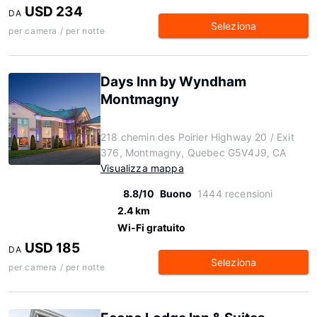
USD 234
DA
Seleziona
per camera / per notte
Days Inn by Wyndham
Montmagny
218 chemin des Poirier Highway 20 / Exit
376, Montmagny, Quebec G5V4J9, CA
Visualizza mappa
8.8/10
Buono
1444 recensioni
2.4 km
Wi-Fi gratuito
USD 185
DA
Seleziona
per camera / per notte