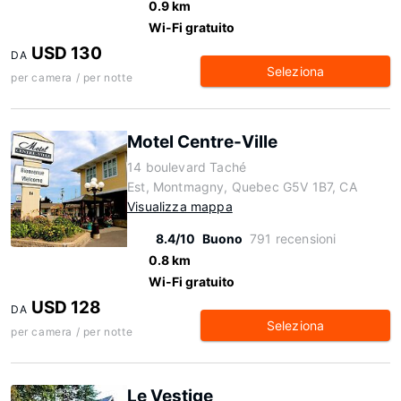
0.9 km
Wi-Fi gratuito
USD 130
DA
Seleziona
per camera / per notte
Motel Centre-Ville
14 boulevard Taché
Est, Montmagny, Quebec G5V 1B7, CA
Visualizza mappa
8.4/10
Buono
791 recensioni
0.8 km
Wi-Fi gratuito
USD 128
DA
Seleziona
per camera / per notte
Le Vestige