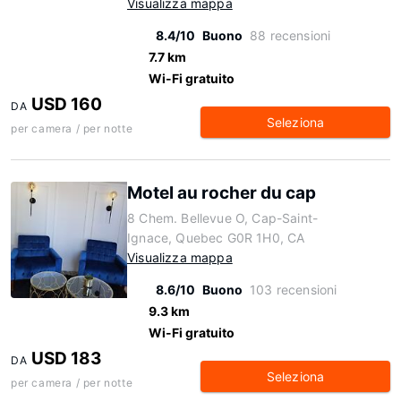
Visualizza mappa
8.4/10
Buono
88 recensioni
7.7 km
Wi-Fi gratuito
USD 160
DA
Seleziona
per camera / per notte
Motel au rocher du cap
8 Chem. Bellevue O, Cap-Saint-
Ignace, Quebec G0R 1H0, CA
Visualizza mappa
8.6/10
Buono
103 recensioni
9.3 km
Wi-Fi gratuito
USD 183
DA
Seleziona
per camera / per notte