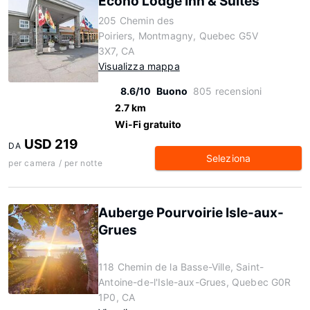
Econo Lodge Inn & Suites
205 Chemin des
Poiriers, Montmagny, Quebec G5V
3X7, CA
Visualizza mappa
8.6/10
Buono
805 recensioni
2.7 km
Wi-Fi gratuito
USD 219
DA
Seleziona
per camera / per notte
Auberge Pourvoirie Isle-aux-
Grues
118 Chemin de la Basse-Ville, Saint-
Antoine-de-l'Isle-aux-Grues, Quebec G0R
1P0, CA