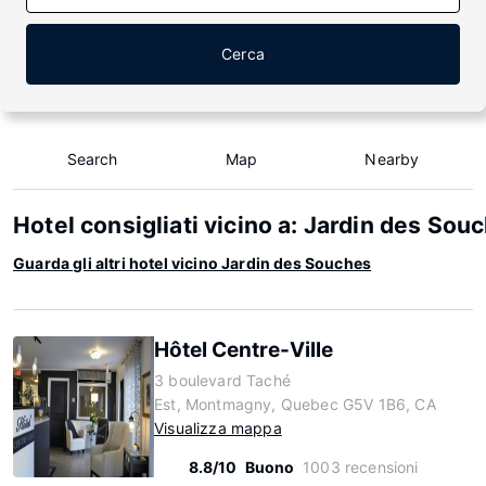
Cerca
Search
Map
Nearby
Hotel consigliati vicino a: Jardin des Sou
Guarda gli altri hotel vicino Jardin des Souches
Hôtel Centre-Ville
3 boulevard Taché
Est, Montmagny, Quebec G5V 1B6, CA
Visualizza mappa
8.8/10
Buono
1003 recensioni