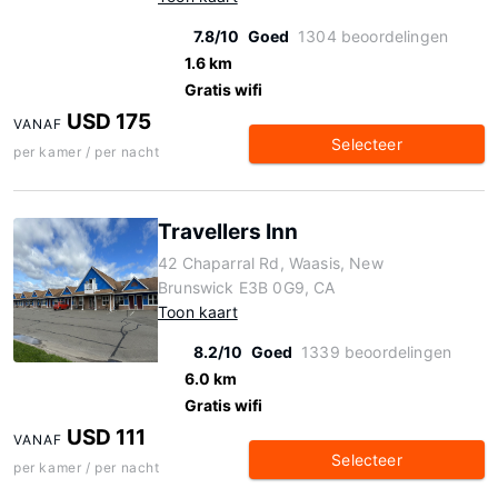
7.8/10
Goed
1304 beoordelingen
1.6 km
Gratis wifi
USD 175
VANAF
Selecteer
per kamer / per nacht
Travellers Inn
42 Chaparral Rd, Waasis, New
Brunswick E3B 0G9, CA
Toon kaart
8.2/10
Goed
1339 beoordelingen
6.0 km
Gratis wifi
USD 111
VANAF
Selecteer
per kamer / per nacht