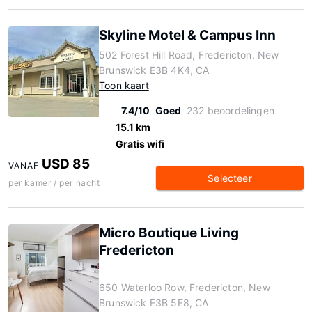
Skyline Motel & Campus Inn
502 Forest Hill Road, Fredericton, New
Brunswick E3B 4K4, CA
Toon kaart
7.4/10
Goed
232 beoordelingen
15.1 km
Gratis wifi
USD 85
VANAF
Selecteer
per kamer / per nacht
Micro Boutique Living
Fredericton
650 Waterloo Row, Fredericton, New
Brunswick E3B 5E8, CA