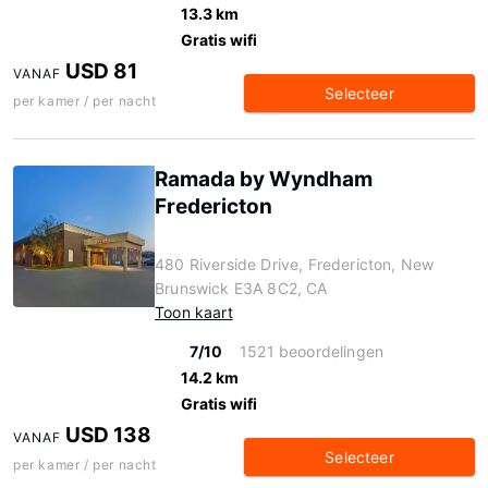
13.3 km
Gratis wifi
USD 81
VANAF
Selecteer
per kamer / per nacht
Ramada by Wyndham
Fredericton
480 Riverside Drive, Fredericton, New
Brunswick E3A 8C2, CA
Toon kaart
7/10
1521 beoordelingen
14.2 km
Gratis wifi
USD 138
VANAF
Selecteer
per kamer / per nacht