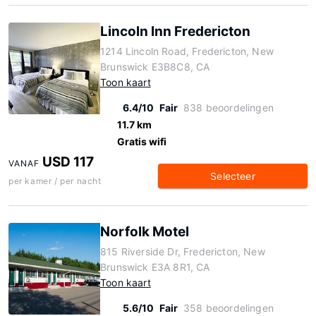
Lincoln Inn Fredericton
1214 Lincoln Road, Fredericton, New
Brunswick E3B8C8, CA
Toon kaart
6.4/10
Fair
838 beoordelingen
11.7 km
Gratis wifi
USD 117
VANAF
Selecteer
per kamer / per nacht
Norfolk Motel
815 Riverside Dr, Fredericton, New
Brunswick E3A 8R1, CA
Toon kaart
5.6/10
Fair
358 beoordelingen