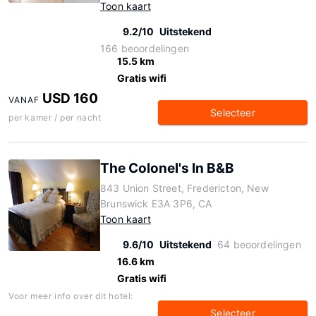
Toon kaart
9.2/10
Uitstekend
166 beoordelingen
15.5 km
Gratis wifi
USD 160
VANAF
Selecteer
per kamer / per nacht
The Colonel's In B&B
843 Union Street, Fredericton, New
Brunswick E3A 3P6, CA
Toon kaart
9.6/10
Uitstekend
64 beoordelingen
16.6 km
Gratis wifi
Voor meer info over dit hotel:
Selecteer