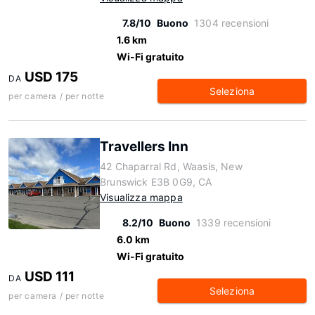
7.8/10
Buono
1304 recensioni
1.6 km
Wi-Fi gratuito
USD 175
DA
Seleziona
per camera / per notte
Travellers Inn
42 Chaparral Rd, Waasis, New
Brunswick E3B 0G9, CA
Visualizza mappa
8.2/10
Buono
1339 recensioni
6.0 km
Wi-Fi gratuito
USD 111
DA
Seleziona
per camera / per notte