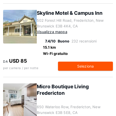
Skyline Motel & Campus Inn
502 Forest Hill Road, Fredericton, New
Brunswick E3B 4K4, CA
Visualizza mappa
7.4/10
Buono
232 recensioni
15.1 km
Wi-Fi gratuito
USD 85
DA
Seleziona
per camera / per notte
Micro Boutique Living
Fredericton
650 Waterloo Row, Fredericton, New
Brunswick E3B 5E8, CA