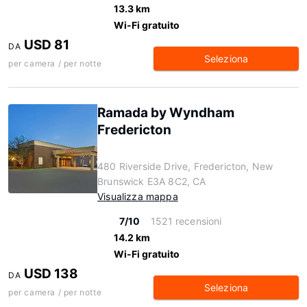
13.3 km
Wi-Fi gratuito
USD 81
DA
Seleziona
per camera / per notte
Ramada by Wyndham
Fredericton
480 Riverside Drive, Fredericton, New
Brunswick E3A 8C2, CA
Visualizza mappa
7/10
1521 recensioni
14.2 km
Wi-Fi gratuito
USD 138
DA
Seleziona
per camera / per notte