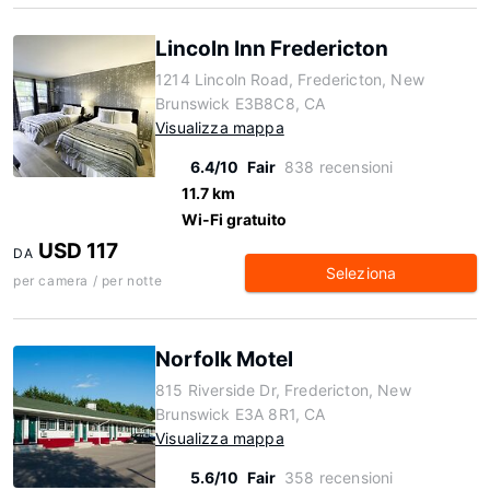
Lincoln Inn Fredericton
1214 Lincoln Road, Fredericton, New
Brunswick E3B8C8, CA
Visualizza mappa
6.4/10
Fair
838 recensioni
11.7 km
Wi-Fi gratuito
USD 117
DA
Seleziona
per camera / per notte
Norfolk Motel
815 Riverside Dr, Fredericton, New
Brunswick E3A 8R1, CA
Visualizza mappa
5.6/10
Fair
358 recensioni