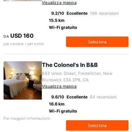
Visualizza mappa
9.2/10
Eccellente
166 recensioni
15.5 km
Wi-Fi gratuito
USD 160
DA
Seleziona
per camera / per notte
The Colonel's In B&B
843 Union Street, Fredericton, New
Brunswick E3A 3P6, CA
Visualizza mappa
9.6/10
Eccellente
64 recensioni
16.6 km
Wi-Fi gratuito
Per maggiori informazioni:
Seleziona