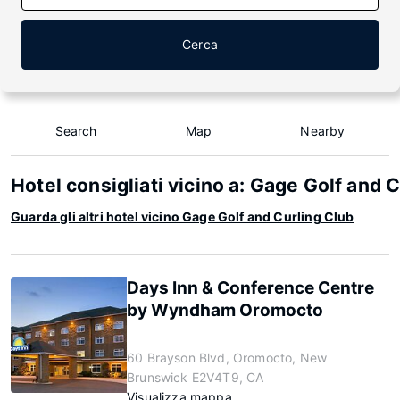
Cerca
Search
Map
Nearby
Hotel consigliati vicino a: Gage Golf and 
Guarda gli altri hotel vicino Gage Golf and Curling Club
Days Inn & Conference Centre
by Wyndham Oromocto
60 Brayson Blvd, Oromocto, New
Brunswick E2V4T9, CA
Visualizza mappa