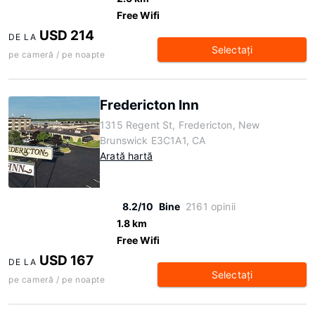
Free Wifi
USD 214
DE LA
Selectaţi
pe cameră / pe noapte
Fredericton Inn
1315 Regent St, Fredericton, New
Brunswick E3C1A1, CA
Arată hartă
8.2/10
Bine
2161 opinii
1.8 km
Free Wifi
USD 167
DE LA
Selectaţi
pe cameră / pe noapte