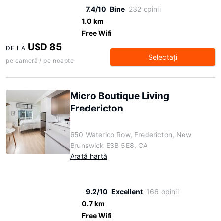
7.4/10
Bine
232 opinii
1.0 km
Free Wifi
USD 85
DE LA
Selectaţi
pe cameră / pe noapte
Micro Boutique Living
Fredericton
650 Waterloo Row, Fredericton, New
Brunswick E3B 5E8, CA
Arată hartă
9.2/10
Excellent
166 opinii
0.7 km
Free Wifi