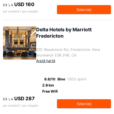
USD 160
DE LA
Selectaţi
pe cameră / pe noapte
Delta Hotels by Marriott
Fredericton
225 Woodstock Rd, Fredericton, New
Brunswick E3B 2H8, CA
Arată hartă
8.8/10
Bine
1005 opinii
2.8 km
Free Wifi
USD 287
DE LA
Selectaţi
pe cameră / pe noapte