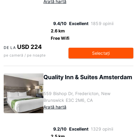
Arată hartă
9.4/10
Excellent
1859 opinii
2.6 km
Free Wifi
USD 224
DE LA
Selectaţi
pe cameră / pe noapte
Quality Inn & Suites Amsterdam
559 Bishop Dr, Fredericton, New
Brunswick E3C 2M6, CA
Arată hartă
9.2/10
Excellent
1329 opinii
2.5 km