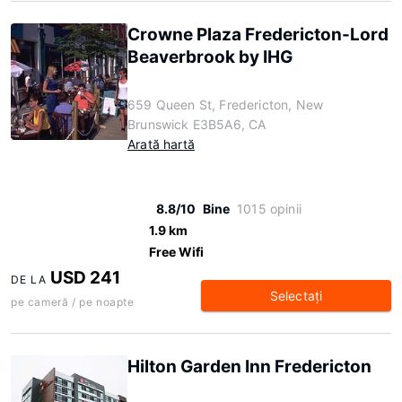
Crowne Plaza Fredericton-Lord
Beaverbrook by IHG
659 Queen St, Fredericton, New
Brunswick E3B5A6, CA
Arată hartă
8.8/10
Bine
1015 opinii
1.9 km
Free Wifi
USD 241
DE LA
Selectaţi
pe cameră / pe noapte
Hilton Garden Inn Fredericton