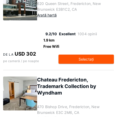
620 Queen Street, Fredericton, New
Brunswick E3B1C2, CA
Arată hartă
9.2/10
Excellent
1004 opinii
1.9 km
Free Wifi
USD 302
DE LA
Selectaţi
pe cameră / pe noapte
Chateau Fredericton,
Trademark Collection by
Wyndham
470 Bishop Drive, Fredericton, New
Brunswick E3C 2M6, CA