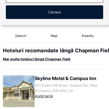
Căutare
Search
Map
Nearby
Hoteluri recomandate lângă Chapman Fie
Mai multe hoteluri lângă Chapman Field
Skyline Motel & Campus Inn
502 Forest Hill Road, Fredericton, New
Brunswick E3B 4K4, CA
Arată hartă