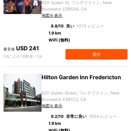
659 Queen St, フレデリクトン, New
Brunswick E3B5A6, CA
地図を表示
8.8/10
良い
1015 レビュー
1.9 km
WiFi (無料)
USD 241
最安値
選択
1泊ごとの1室料金 / 1泊
Hilton Garden Inn Fredericton
620 Queen Street, フレデリクトン, New
Brunswick E3B1C2, CA
地図を表示
9.2/10
非常に良い
1004 レビュー
1.9 km
WiFi (無料)