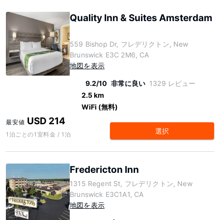
Quality Inn & Suites Amsterdam
559 Bishop Dr, フレデリクトン, New
Brunswick E3C 2M6, CA
地図を表示
9.2/10
非常に良い
1329 レビュー
2.5 km
WiFi (無料)
USD 214
最安値
選択
1泊ごとの1室料金 / 1泊
Fredericton Inn
1315 Regent St, フレデリクトン, New
Brunswick E3C1A1, CA
地図を表示