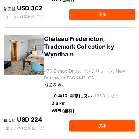
USD 302
最安値
選択
1泊ごとの1室料金 / 1泊
Chateau Fredericton,
Trademark Collection by
Wyndham
470 Bishop Drive, フレデリクトン, New
Brunswick E3C 2M6, CA
地図を表示
9.4/10
非常に良い
1859 レビュー
2.6 km
WiFi (無料)
USD 224
最安値
選択
1泊ごとの1室料金 / 1泊