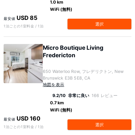
1.0 km
WiFi (無料)
USD 85
最安値
選択
1泊ごとの1室料金 / 1泊
Micro Boutique Living
Fredericton
650 Waterloo Row, フレデリクトン, New
Brunswick E3B 5E8, CA
地図を表示
9.2/10
非常に良い
166 レビュー
0.7 km
WiFi (無料)
USD 160
最安値
選択
1泊ごとの1室料金 / 1泊