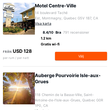
Motel Centre-Ville
14 boulevard Taché
Est, Montmagny, Quebec G5V 1B7, CA
Visa karta
8.4/10
Bra
791 recensioner
1.2 km
Gratis wi-fi
USD 128
FRÅN
Välj
per rum / per natt
Auberge Pourvoirie Isle-aux-
Grues
118 Chemin de la Basse-Ville, Saint-
Antoine-de-l'Isle-aux-Grues, Quebec G0R
1P0, CA