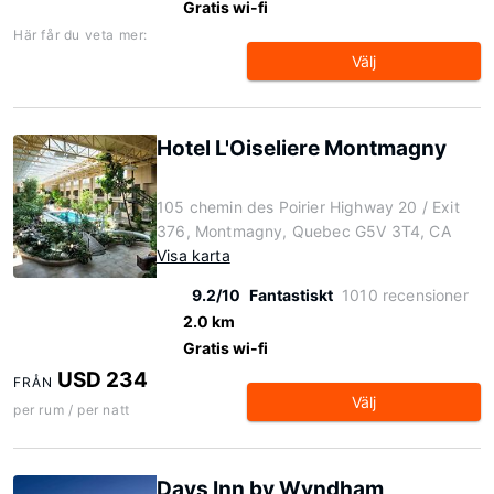
Gratis wi-fi
Här får du veta mer:
Välj
Hotel L'Oiseliere Montmagny
105 chemin des Poirier Highway 20 / Exit
376, Montmagny, Quebec G5V 3T4, CA
Visa karta
9.2/10
Fantastiskt
1010 recensioner
2.0 km
Gratis wi-fi
USD 234
FRÅN
Välj
per rum / per natt
Days Inn by Wyndham