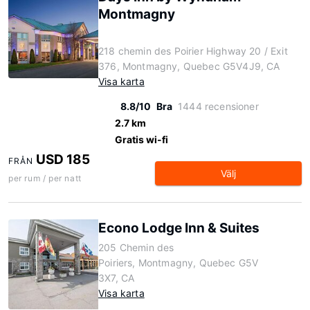
Montmagny
218 chemin des Poirier Highway 20 / Exit
376, Montmagny, Quebec G5V4J9, CA
Visa karta
8.8/10
Bra
1444 recensioner
2.7 km
Gratis wi-fi
USD 185
FRÅN
Välj
per rum / per natt
Econo Lodge Inn & Suites
205 Chemin des
Poiriers, Montmagny, Quebec G5V
3X7, CA
Visa karta