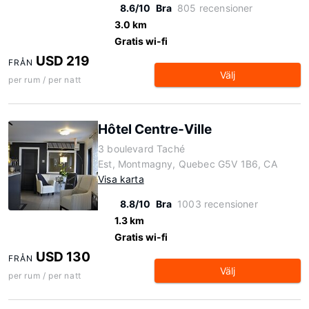
8.6/10
Bra
805 recensioner
3.0 km
Gratis wi-fi
USD 219
FRÅN
Välj
per rum / per natt
Hôtel Centre-Ville
3 boulevard Taché
Est, Montmagny, Quebec G5V 1B6, CA
Visa karta
8.8/10
Bra
1003 recensioner
1.3 km
Gratis wi-fi
USD 130
FRÅN
Välj
per rum / per natt