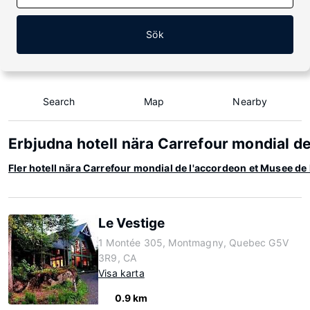
Sök
Search
Map
Nearby
Erbjudna hotell nära Carrefour mondial d
Fler hotell nära Carrefour mondial de l'accordeon et Musee de
Le Vestige
1 Montée 305, Montmagny, Quebec G5V
3R9, CA
Visa karta
0.9 km