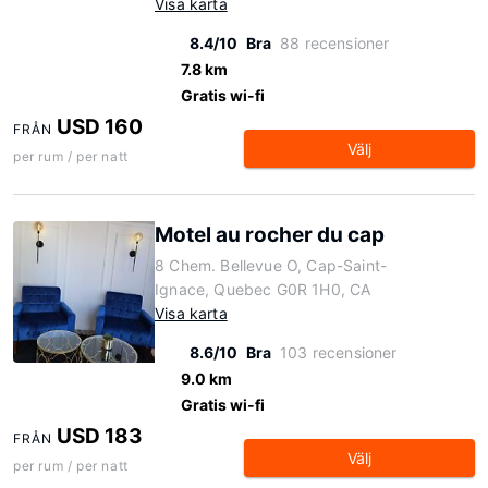
Visa karta
8.4/10
Bra
88 recensioner
7.8 km
Gratis wi-fi
USD 160
FRÅN
Välj
per rum / per natt
Motel au rocher du cap
8 Chem. Bellevue O, Cap-Saint-
Ignace, Quebec G0R 1H0, CA
Visa karta
8.6/10
Bra
103 recensioner
9.0 km
Gratis wi-fi
USD 183
FRÅN
Välj
per rum / per natt