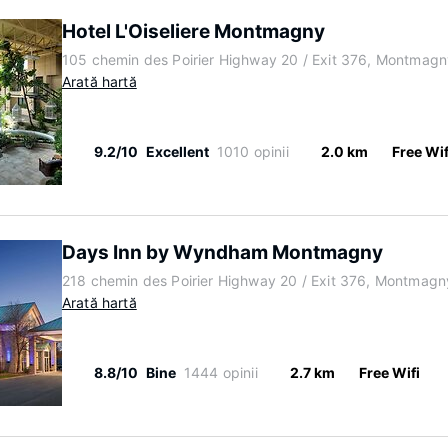
Hotel L'Oiseliere Montmagny
105 chemin des Poirier Highway 20 / Exit 376, Montmag
Arată hartă
9.2/10
Excellent
1010 opinii
2.0 km
Free Wif
Days Inn by Wyndham Montmagny
218 chemin des Poirier Highway 20 / Exit 376, Montma
Arată hartă
8.8/10
Bine
1444 opinii
2.7 km
Free Wifi