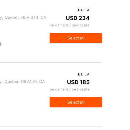
DE LA
ny, Quebec G5V 3T4, CA
USD 234
pe cameră / pe noapte
Selectaţi
i
DE LA
gny, Quebec G5V4J9, CA
USD 185
pe cameră / pe noapte
Selectaţi