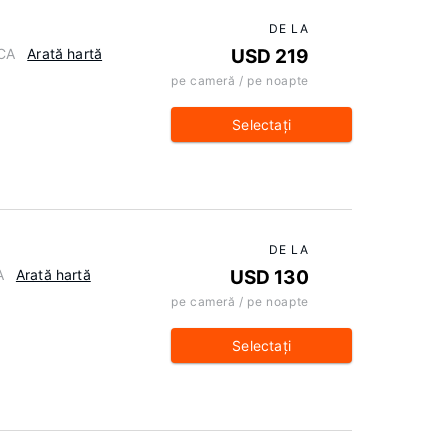
DE LA
 CA
Arată hartă
USD 219
pe cameră / pe noapte
Selectaţi
DE LA
A
Arată hartă
USD 130
pe cameră / pe noapte
Selectaţi