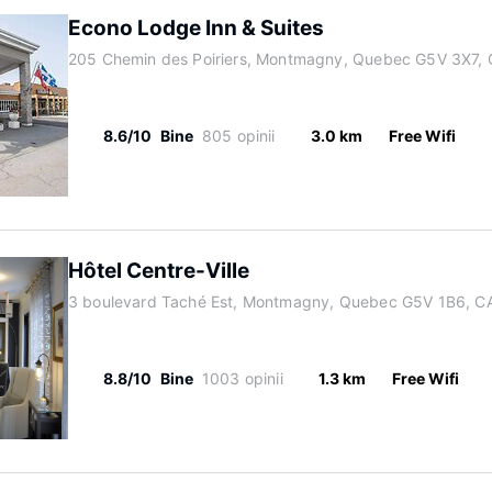
Econo Lodge Inn & Suites
205 Chemin des Poiriers, Montmagny, Quebec G5V 3X7,
8.6/10
Bine
805 opinii
3.0 km
Free Wifi
Hôtel Centre-Ville
3 boulevard Taché Est, Montmagny, Quebec G5V 1B6, C
8.8/10
Bine
1003 opinii
1.3 km
Free Wifi