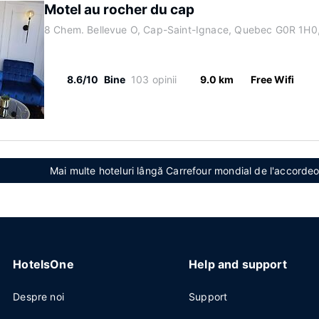
Motel au rocher du cap
8 Chem. Bellevue O, Cap-Saint-Ignace, Quebec G0R 1H0
8.6/10
Bine
103 opinii
9.0 km
Free Wifi
Mai multe hoteluri lângă Carrefour mondial de l'accorde
HotelsOne
Help and support
Despre noi
Support