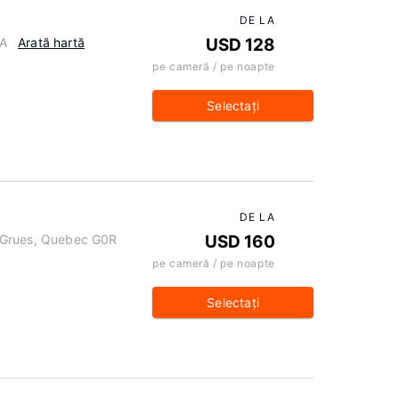
DE LA
CA
Arată hartă
USD 128
pe cameră / pe noapte
Selectaţi
DE LA
ux-Grues, Quebec G0R
USD 160
pe cameră / pe noapte
Selectaţi