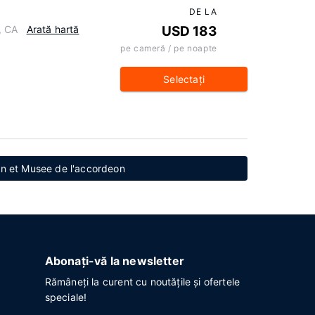
DE LA
, CA
Arată hartă
USD 183
pe cameră / pe noapte
Selectaţi
on et Musee de l'accordeon
Abonați-vă la newsletter
Rămâneți la curent cu noutățile și ofertele
speciale!