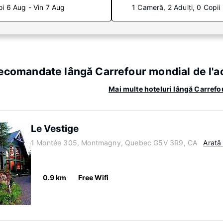
oi 6 Aug - Vin 7 Aug
1 Cameră, 2 Adulți, 0 Copii
recomandate lângă Carrefour mondial de l'
Mai multe hoteluri lângă Carref
Le Vestige
1 Montée 305, Montmagny, Quebec G5V 3R9, CA
Arată
0.9 km
Free Wifi