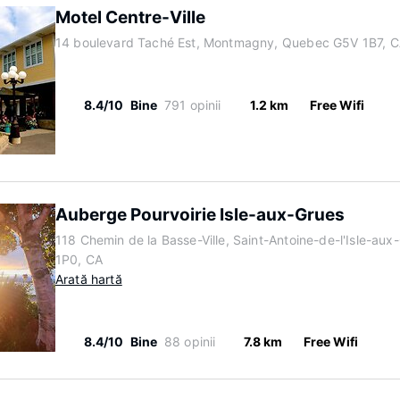
Motel Centre-Ville
14 boulevard Taché Est, Montmagny, Quebec G5V 1B7, 
8.4/10
Bine
791 opinii
1.2 km
Free Wifi
Auberge Pourvoirie Isle-aux-Grues
118 Chemin de la Basse-Ville, Saint-Antoine-de-l'Isle-a
1P0, CA
Arată hartă
8.4/10
Bine
88 opinii
7.8 km
Free Wifi