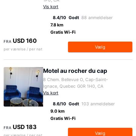
Vis kort
8.4/10
Godt
88 anmeldelser
7.8 km
Gratis Wi-Fi
USD 160
FRA
Vælg
per værelse / per nat
Motel au rocher du cap
8 Chem. Bellevue O, Cap-Saint-
Ignace, Quebec G0R 1H0, CA
Vis kort
8.6/10
Godt
103 anmeldelser
9.0 km
Gratis Wi-Fi
USD 183
FRA
Vælg
per værelse / per nat