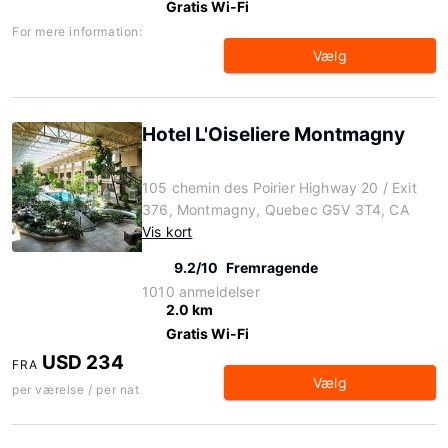
Gratis Wi-Fi
For mere information:
Vælg
Hotel L'Oiseliere Montmagny
105 chemin des Poirier Highway 20 / Exit
376, Montmagny, Quebec G5V 3T4, CA
Vis kort
9.2/10
Fremragende
1010 anmeldelser
2.0 km
Gratis Wi-Fi
USD 234
FRA
Vælg
per værelse / per nat