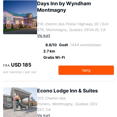
Days Inn by Wyndham
Montmagny
218 chemin des Poirier Highway 20 / Exit
376, Montmagny, Quebec G5V4J9, CA
Vis kort
8.8/10
Godt
1444 anmeldelser
2.7 km
Gratis Wi-Fi
USD 185
FRA
Vælg
per værelse / per nat
Econo Lodge Inn & Suites
205 Chemin des
Poiriers, Montmagny, Quebec G5V
3X7, CA
Vis kort