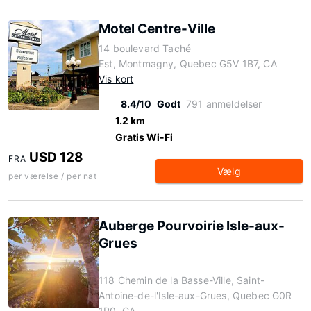
Motel Centre-Ville
14 boulevard Taché
Est, Montmagny, Quebec G5V 1B7, CA
Vis kort
8.4/10
Godt
791 anmeldelser
1.2 km
Gratis Wi-Fi
USD 128
FRA
Vælg
per værelse / per nat
Auberge Pourvoirie Isle-aux-
Grues
118 Chemin de la Basse-Ville, Saint-
Antoine-de-l'Isle-aux-Grues, Quebec G0R
1P0, CA