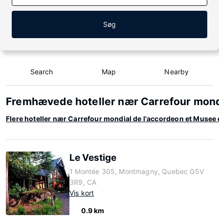
Søg
Search
Map
Nearby
Fremhævede hoteller nær Carrefour mondi
Flere hoteller nær Carrefour mondial de l'accordeon et Musee
Le Vestige
1 Montée 305, Montmagny, Quebec G5V
3R9, CA
Vis kort
0.9 km