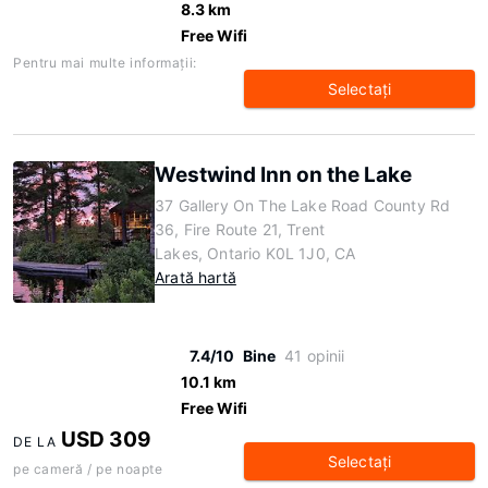
8.3 km
Free Wifi
Pentru mai multe informaţii:
Selectaţi
Westwind Inn on the Lake
37 Gallery On The Lake Road County Rd
36, Fire Route 21, Trent
Lakes, Ontario K0L 1J0, CA
Arată hartă
7.4/10
Bine
41 opinii
10.1 km
Free Wifi
USD 309
DE LA
Selectaţi
pe cameră / pe noapte