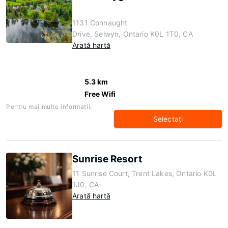
1131 Connaught
Drive, Selwyn, Ontario K0L 1T0, CA
Arată hartă
5.3 km
Free Wifi
Pentru mai multe informaţii:
Selectaţi
Sunrise Resort
11 Sunrise Court, Trent Lakes, Ontario K0L
1J0, CA
Arată hartă