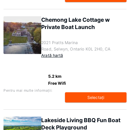
Chemong Lake Cottage w
Private Boat Launch
2021 Pratts Marina
Road, Selwyn, Ontario K0L 2H0, CA
Arată hartă
5.2 km
Free Wifi
Pentru mai multe informaţii:
Selectaţi
Lakeside Living BBQ Fun Boat
Deck Playground