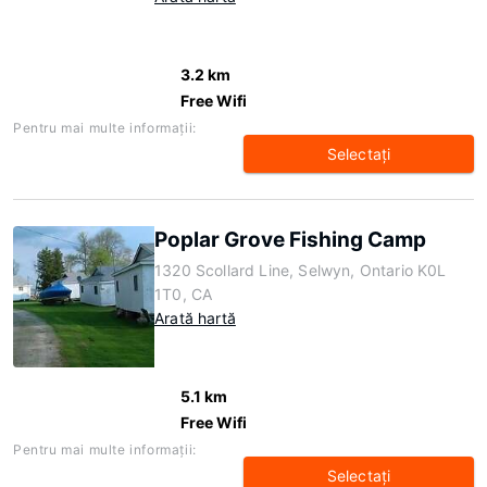
3.2 km
Free Wifi
Pentru mai multe informaţii:
Selectaţi
Poplar Grove Fishing Camp
1320 Scollard Line, Selwyn, Ontario K0L
1T0, CA
Arată hartă
5.1 km
Free Wifi
Pentru mai multe informaţii:
Selectaţi