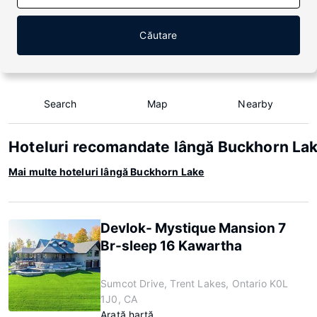
Căutare
Search
Map
Nearby
Hoteluri recomandate lângă Buckhorn La
Mai multe hoteluri lângă Buckhorn Lake
Devlok- Mystique Mansion 7
Br-sleep 16 Kawartha
Sumcot Drive, Trent Lakes, Ontario K0L
1J0, CA
Arată hartă