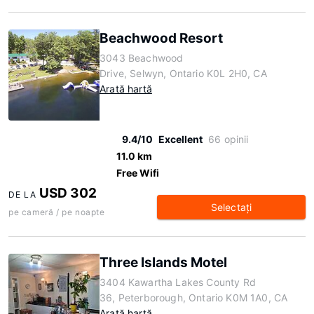
Beachwood Resort
3043 Beachwood
Drive, Selwyn, Ontario K0L 2H0, CA
Arată hartă
9.4/10
Excellent
66 opinii
11.0 km
Free Wifi
USD 302
DE LA
Selectaţi
pe cameră / pe noapte
Three Islands Motel
3404 Kawartha Lakes County Rd
36, Peterborough, Ontario K0M 1A0, CA
Arată hartă