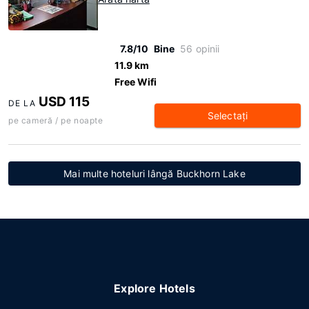
7.8/10
Bine
56 opinii
11.9 km
Free Wifi
USD 115
DE LA
Selectaţi
pe cameră / pe noapte
Mai multe hoteluri lângă Buckhorn Lake
Explore Hotels