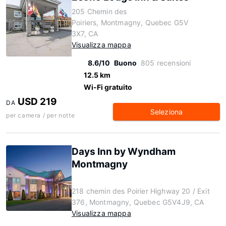
205 Chemin des
Poiriers, Montmagny, Quebec G5V
3X7, CA
Visualizza mappa
8.6/10
Buono
805 recensioni
12.5 km
Wi-Fi gratuito
USD 219
DA
Seleziona
per camera / per notte
Days Inn by Wyndham
Montmagny
218 chemin des Poirier Highway 20 / Exit
376, Montmagny, Quebec G5V4J9, CA
Visualizza mappa