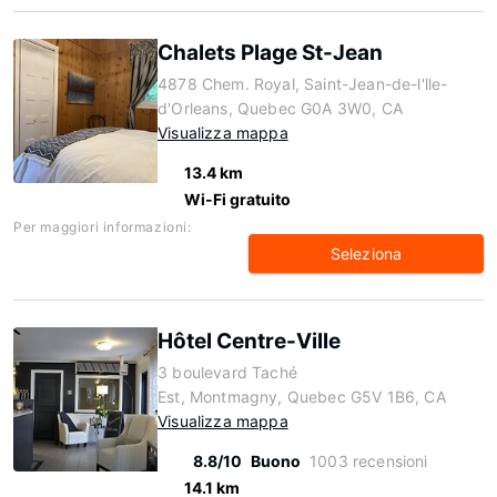
Chalets Plage St-Jean
4878 Chem. Royal, Saint-Jean-de-l'lle-
d'Orleans, Quebec G0A 3W0, CA
Visualizza mappa
13.4 km
Wi-Fi gratuito
Per maggiori informazioni:
Seleziona
Hôtel Centre-Ville
3 boulevard Taché
Est, Montmagny, Quebec G5V 1B6, CA
Visualizza mappa
8.8/10
Buono
1003 recensioni
14.1 km