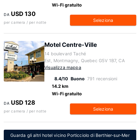
Wi-Fi gratuito
USD 130
DA
Seleziona
per camera / per notte
Motel Centre-Ville
14 boulevard Taché
Est, Montmagny, Quebec G5V 1B7, CA
Visualizza mappa
8.4/10
Buono
791 recensioni
14.2 km
Wi-Fi gratuito
USD 128
DA
Seleziona
per camera / per notte
Guarda gli altri hotel vicino Porticciolo di Berthier-sur-Mer