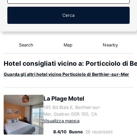
Cerca
Search
Map
Nearby
Hotel consigliati vicino a: Porticciolo di 
Guarda gli altri hotel vicino Porticciolo di Berthier-sur-Mer
La Plage Motel
195 Bd Blais E, Berthier-sur-
Mer, Quebec G0R 1E0, CA
Visualizza mappa
8.4/10
Buono
26 recensioni