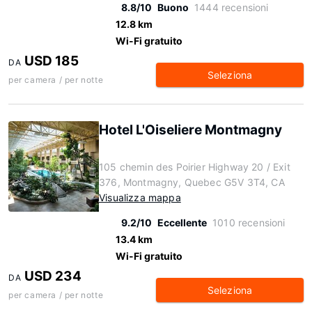
8.8/10
Buono
1444 recensioni
12.8 km
Wi-Fi gratuito
USD 185
DA
Seleziona
per camera / per notte
Hotel L'Oiseliere Montmagny
105 chemin des Poirier Highway 20 / Exit
376, Montmagny, Quebec G5V 3T4, CA
Visualizza mappa
9.2/10
Eccellente
1010 recensioni
13.4 km
Wi-Fi gratuito
USD 234
DA
Seleziona
per camera / per notte