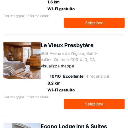
1.6 km
Wi-Fi gratuito
Per maggiori informazioni:
Seleziona
Le Vieux Presbytère
369 Avenue de l'Église, Saint-
Vallier, Quebec G0R 4J0, CA
Visualizza mappa
10/10
Eccellente
4 recensioni
8.2 km
Wi-Fi gratuito
Per maggiori informazioni:
Seleziona
Econo Lodge Inn & Suites