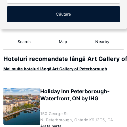
Căutare
Search
Map
Nearby
Hoteluri recomandate lângă Art Gallery o
Mai multe hoteluri lângă Art Gallery of Peterborough
Holiday Inn Peterborough-
Waterfront, ON by IHG
150 George St
N, Peterborough, Ontario K9J3G5, CA
Arată hartă