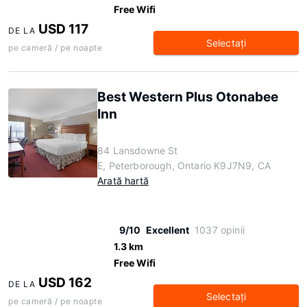
Free Wifi
USD 117
DE LA
Selectaţi
pe cameră / pe noapte
Best Western Plus Otonabee
Inn
84 Lansdowne St
E, Peterborough, Ontario K9J7N9, CA
Arată hartă
9/10
Excellent
1037 opinii
1.3 km
Free Wifi
USD 162
DE LA
Selectaţi
pe cameră / pe noapte