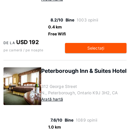
8.2/10
Bine
1003 opinii
0.4 km
Free Wifi
USD 192
DE LA
Selectaţi
pe cameră / pe noapte
Peterborough Inn & Suites Hotel
312 George Street
N., Peterborough, Ontario K9J 3H2, CA
Arată hartă
7.6/10
Bine
1089 opinii
1.0 km