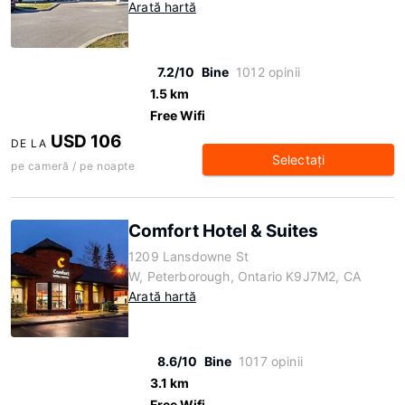
Arată hartă
7.2/10
Bine
1012 opinii
1.5 km
Free Wifi
USD 106
DE LA
Selectaţi
pe cameră / pe noapte
Comfort Hotel & Suites
1209 Lansdowne St
W, Peterborough, Ontario K9J7M2, CA
Arată hartă
8.6/10
Bine
1017 opinii
3.1 km
Free Wifi