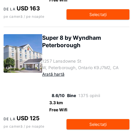
USD 163
DE LA
Selectaţi
pe cameră / pe noapte
Super 8 by Wyndham
Peterborough
1257 Lansdowne St
W, Peterborough, Ontario K9J7M2, CA
Arată hartă
8.6/10
Bine
1375 opinii
3.3 km
Free Wifi
USD 125
DE LA
Selectaţi
pe cameră / pe noapte