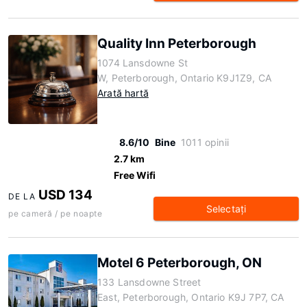
Quality Inn Peterborough
1074 Lansdowne St
W, Peterborough, Ontario K9J1Z9, CA
Arată hartă
8.6/10
Bine
1011 opinii
2.7 km
Free Wifi
USD 134
DE LA
Selectaţi
pe cameră / pe noapte
Motel 6 Peterborough, ON
133 Lansdowne Street
East, Peterborough, Ontario K9J 7P7, CA