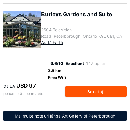
Burleys Gardens and Suite
2604 Television
Road, Peterborough, Ontario K9L 0E1, CA
Arată hartă
9.6/10
Excellent
147 opinii
3.5 km
Free Wifi
USD 97
DE LA
Selectaţi
pe cameră / pe noapte
Mai multe hoteluri lângă Art Gallery of Peterborough