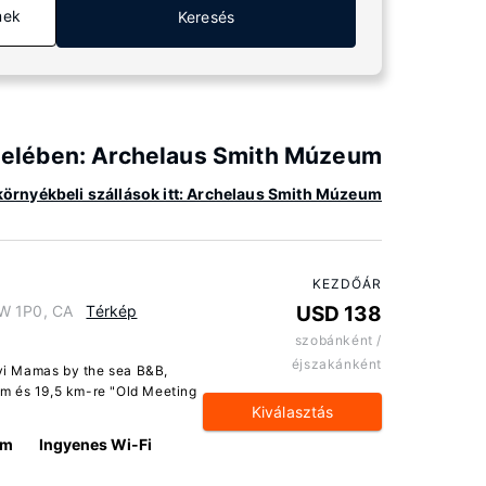
mek
Keresés
közelében: Archelaus Smith Múzeum
környékbeli szállások itt: Archelaus Smith Múzeum
KEZDŐÁR
0W 1P0, CA
Térkép
USD 138
szobánként /
éjszakánként
lyi Mamas by the sea B&B,
m és 19,5 km-re "Old Meeting
Kiválasztás
km
Ingyenes Wi-Fi