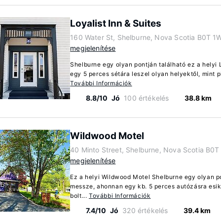
Loyalist Inn & Suites
160 Water St, Shelburne, Nova Scotia B0T 1
megjelenítése
Shelburne egy olyan pontján található ez a helyi 
egy 5 perces sétára leszel olyan helyektől, mint 
További Információk
8.8/10
Jó
100 értékelés
38.8 km
Wildwood Motel
40 Minto Street, Shelburne, Nova Scotia B0
megjelenítése
Ez a helyi Wildwood Motel Shelburne egy olyan po
messze, ahonnan egy kb. 5 perces autózásra esi
bolt...
További Információk
7.4/10
Jó
320 értékelés
39.4 km