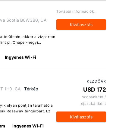
További információk:
ova Scotia B0W3B0, CA
Kiválasztás
 területén, akkor a vízparton
int pl. Chapel-hegyi...
Ingyenes Wi-Fi
KEZDŐÁR
0T 1H0, CA
Térkép
USD 172
szobánként /
éjszakánként
ik olyan pontján található a
sik Roseway tengerpart. Ez
Kiválasztás
 km
Ingyenes Wi-Fi