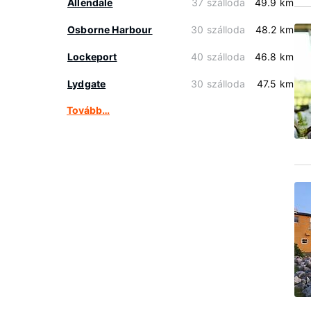
Allendale
37 szálloda
49.9 km
Osborne Harbour
30 szálloda
48.2 km
Lockeport
40 szálloda
46.8 km
Lydgate
30 szálloda
47.5 km
Tovább…