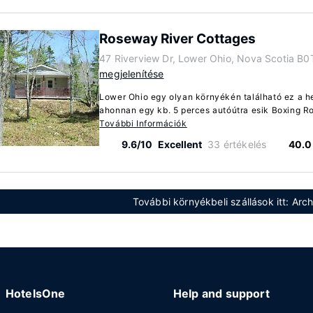
Roseway River Cottages
47 Riverview Dr, Lower Ohio, Nova Scotia B
megjelenítése
Lower Ohio egy olyan környékén található ez a h
ahonnan egy kb. 5 perces autóútra esik Boxing Ro
További Információk
9.6/10
Excellent
33 értékelés
40.0
További környékbeli szállások itt: Ar
HotelsOne
Help and support