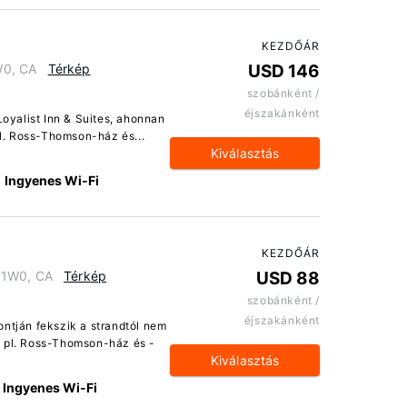
KEZDŐÁR
W0, CA
Térkép
USD 146
szobánként /
éjszakánként
Loyalist Inn & Suites, ahonnan
pl. Ross-Thomson-ház és...
Kiválasztás
Ingyenes Wi-Fi
KEZDŐÁR
T 1W0, CA
Térkép
USD 88
szobánként /
éjszakánként
ntján fekszik a strandtól nem
k pl. Ross-Thomson-ház és -
Kiválasztás
Ingyenes Wi-Fi