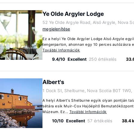
Ye Olde Argyler Lodge
52 Ye Olde Argyle Road, Alsó Argyle, Nova 
megjelenítése
Ez a helyi Ye Olde Argyler Lodge Alsó Argyle egyi
tengerparton, ahonnan egy 10 perces autózásra e
További Információk
9.4/10
Excellent
250 értékelés
33.
Albert's
1 Dock St, Shelburne, Nova Scotia B0T 1W0,
A helyi Albert's Shelburne egyik olyan pontján ta
sétára esik Muir-Cox Hajóépítő Bemutatóközpont
Múzeum. Ez...
További Információk
10/10
Excellent
57 értékelés
38.4 