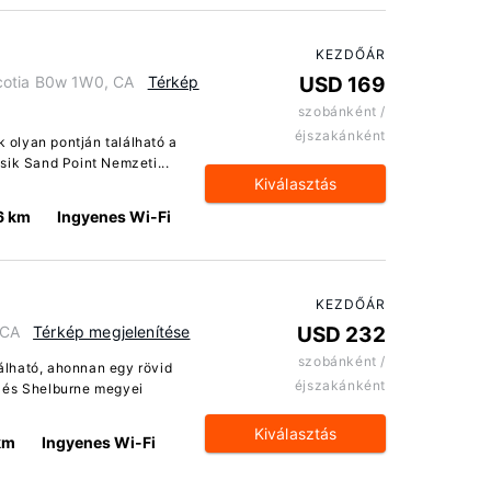
KEZDŐÁR
Scotia B0w 1W0, CA
Térkép
USD 169
szobánként /
éjszakánként
k olyan pontján található a
sik Sand Point Nemzeti...
Kiválasztás
6 km
Ingyenes Wi-Fi
KEZDŐÁR
 CA
Térkép megjelenítése
USD 232
szobánként /
lálható, ahonnan egy rövid
éjszakánként
 és Shelburne megyei
Kiválasztás
km
Ingyenes Wi-Fi