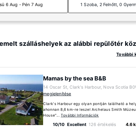
sü 6 Aug - Pén 7 Aug
1 Szoba, 2 Felnőtt, 0 Gyer
emelt szálláshelyek az alábbi repülőtér 
További 
Mamas by the sea B&B
14 Oscar St, Clark's Harbour, Nova Scotia B
megjelenítése
Clark's Harbour egy olyan pontján található a he
ahonnan 8,6 km-re leszel Archelaus Smith Múzeu
House"...
További Információk
10/10
Excellent
126 értékelés
4.6 