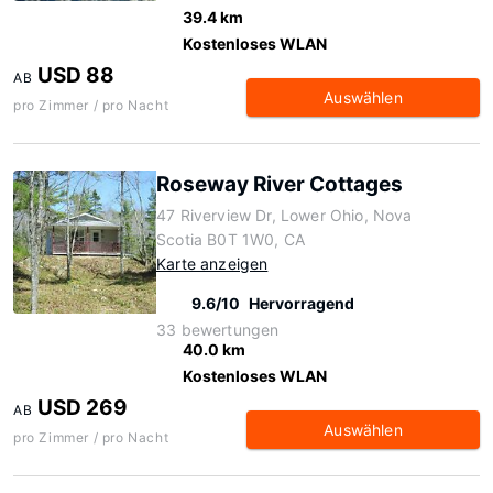
39.4 km
Kostenloses WLAN
USD 88
AB
Auswählen
pro Zimmer / pro Nacht
Roseway River Cottages
47 Riverview Dr, Lower Ohio, Nova
Scotia B0T 1W0, CA
Karte anzeigen
9.6/10
Hervorragend
33 bewertungen
40.0 km
Kostenloses WLAN
USD 269
AB
Auswählen
pro Zimmer / pro Nacht