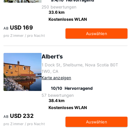
250 bewertungen
33.6 km
Kostenloses WLAN
USD 169
AB
Auswählen
pro Zimmer / pro Nacht
Albert's
1 Dock St, Shelburne, Nova Scotia B0T
1W0, CA
Karte anzeigen
10/10
Hervorragend
57 bewertungen
38.4 km
Kostenloses WLAN
USD 232
AB
Auswählen
pro Zimmer / pro Nacht