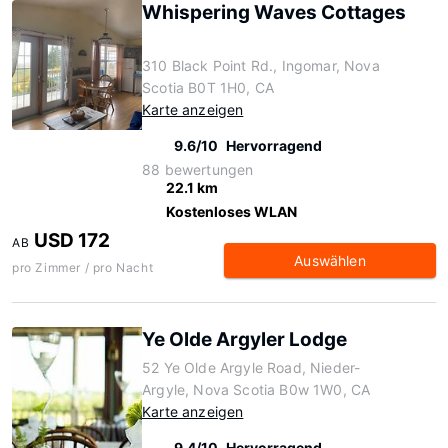
Whispering Waves Cottages
310 Black Point Rd., Ingomar, Nova
Scotia B0T 1H0, CA
Karte anzeigen
9.6/10
Hervorragend
88 bewertungen
22.1 km
Kostenloses WLAN
USD 172
AB
Auswählen
pro Zimmer / pro Nacht
Ye Olde Argyler Lodge
52 Ye Olde Argyle Road, Nieder-
Argyle, Nova Scotia B0w 1W0, CA
Karte anzeigen
9.4/10
Hervorragend