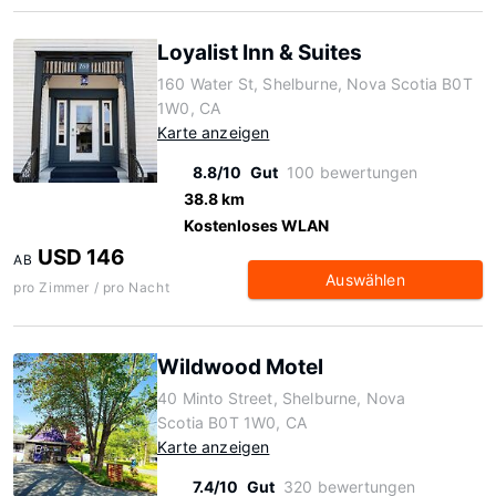
Loyalist Inn & Suites
160 Water St, Shelburne, Nova Scotia B0T
1W0, CA
Karte anzeigen
8.8/10
Gut
100 bewertungen
38.8 km
Kostenloses WLAN
USD 146
AB
Auswählen
pro Zimmer / pro Nacht
Wildwood Motel
40 Minto Street, Shelburne, Nova
Scotia B0T 1W0, CA
Karte anzeigen
7.4/10
Gut
320 bewertungen