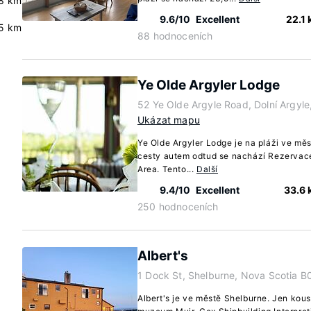
8 km
9.6/10
Excellent
22.1
.5 km
88 hodnoceních
Ye Olde Argyler Lodge
52 Ye Olde Argyle Road, Dolní Argyl
Ukázat mapu
Ye Olde Argyler Lodge je na pláži ve měs
cesty autem odtud se nachází Rezervace
Area. Tento...
Další
9.4/10
Excellent
33.6
250 hodnoceních
Albert's
1 Dock St, Shelburne, Nova Scotia 
Albert's je ve městě Shelburne. Jen kou