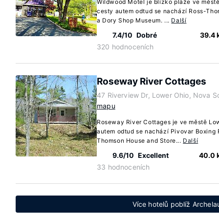
Wildwood Motel je blízko pláže ve měst
cesty autem odtud se nachází Ross-Th
a Dory Shop Museum. ...
Další
7.4/10
Dobré
39.4
320 hodnoceních
Roseway River Cottages
47 Riverview Dr, Lower Ohio, Nova 
mapu
Roseway River Cottages je ve městě Low
autem odtud se nachází Pivovar Boxing
Thomson House and Store...
Další
9.6/10
Excellent
40.0
33 hodnoceních
Více hotelů poblíž Archel