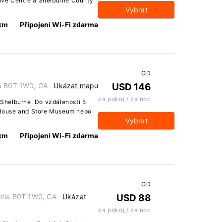
ive Centre a Shelburne County
Vybrat
 km
Připojení Wi-Fi zdarma
OD
ia B0T 1W0, CA
Ukázat mapu
USD 146
za pokoj / za noc
i Shelburne. Do vzdálenosti 5
House and Store Museum nebo
Vybrat
 km
Připojení Wi-Fi zdarma
OD
otia B0T 1W0, CA
Ukázat
USD 88
za pokoj / za noc