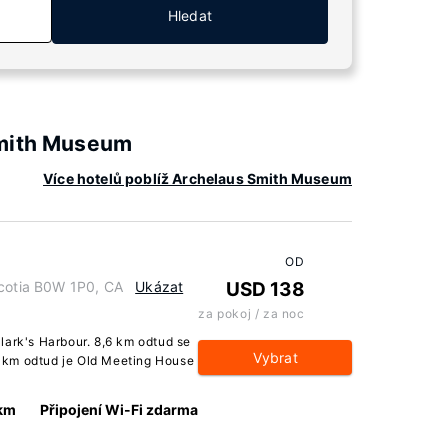
Hledat
Smith Museum
Více hotelů poblíž Archelaus Smith Museum
OD
Scotia B0W 1P0, CA
Ukázat
USD 138
za pokoj / za noc
lark's Harbour. 8,6 km odtud se
Vybrat
 km odtud je Old Meeting House
 km
Připojení Wi-Fi zdarma