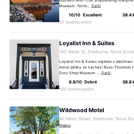
muzeum Muir-Cox Shipbuilding Interpret
Museum. Tento...
Další
10/10
Excellent
38.4
57 hodnoceních
Loyalist Inn & Suites
160 Water St, Shelburne, Nova Scot
Loyalist Inn & Suites najdete v destinac
minut pěšky se nachází Ross-Thomson 
Dory Shop Museum. ...
Další
8.8/10
Dobré
38.8
100 hodnoceních
Wildwood Motel
40 Minto Street, Shelburne, Nova Sc
mapu