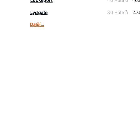
Lockeport
40 Hotelů
46.
Lydgate
30 Hotelů
47
Další…