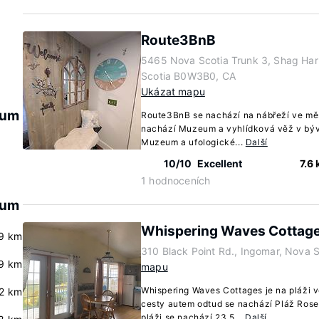
Route3BnB
5465 Nova Scotia Trunk 3, Shag Har
Scotia B0W3B0, CA
Ukázat mapu
eum
Route3BnB se nachází na nábřeží ve mě
nachází Muzeum a vyhlídková věž v býva
Muzeum a ufologické...
Další
10/10
Excellent
7.6
1 hodnoceních
eum
Whispering Waves Cottag
9 km
310 Black Point Rd., Ingomar, Nova 
9 km
mapu
Whispering Waves Cottages je na pláži v
2 km
cesty autem odtud se nachází Pláž Ros
pláži se nachází 23,5...
Další