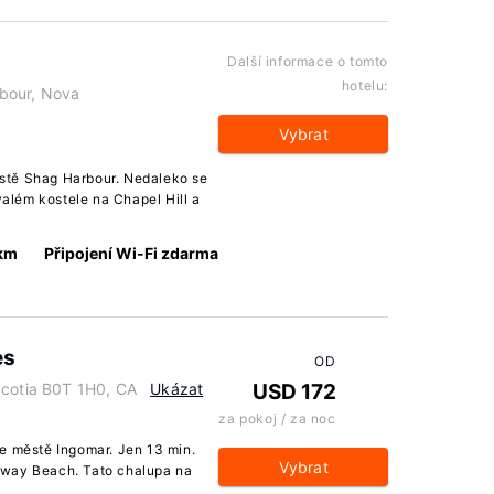
Další informace o tomto
hotelu:
bour, Nova
Vybrat
stě Shag Harbour. Nedaleko se
lém kostele na Chapel Hill a
 km
Připojení Wi-Fi zdarma
es
OD
Scotia B0T 1H0, CA
Ukázat
USD 172
za pokoj / za noc
e městě Ingomar. Jen 13 min.
Vybrat
eway Beach. Tato chalupa na