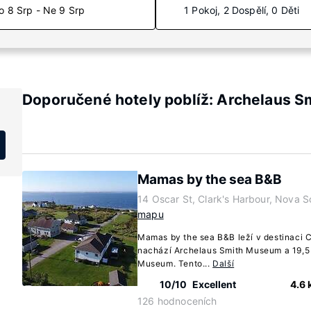
o 8 Srp - Ne 9 Srp
1 Pokoj, 2 Dospělí, 0 Děti
Doporučené hotely poblíž: Archelaus 
Mamas by the sea B&B
14 Oscar St, Clark's Harbour, Nova 
mapu
Mamas by the sea B&B leží v destinaci C
nachází Archelaus Smith Museum a 19,5
Museum. Tento...
Další
10/10
Excellent
4.6
126 hodnoceních