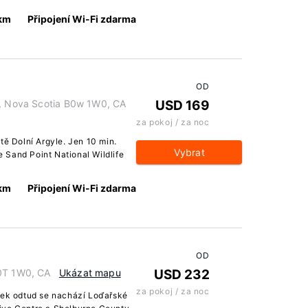
 km
Připojení Wi-Fi zdarma
OD
e, Nova Scotia B0w 1W0, CA
USD 169
za pokoj / za noc
tě Dolní Argyle. Jen 10 min.
Vybrat
 Sand Point National Wildlife
 km
Připojení Wi-Fi zdarma
OD
B0T 1W0, CA
Ukázat mapu
USD 232
za pokoj / za noc
sek odtud se nachází Loďařské