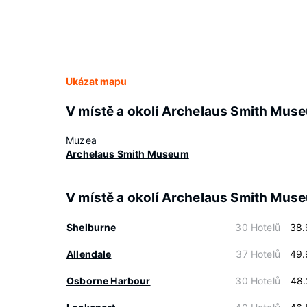
Ukázat mapu
V místě a okolí Archelaus Smith Mus
Muzea
Archelaus Smith Museum
V místě a okolí Archelaus Smith Mus
Shelburne
30 Hotelů
38.
Allendale
37 Hotelů
49.
Osborne Harbour
30 Hotelů
48.