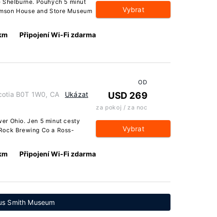
ě Shelburne. Pouhých 5 minut
Vybrat
omson House and Store Museum
 km
Připojení Wi-Fi zdarma
OD
Scotia B0T 1W0, CA
Ukázat
USD 269
za pokoj / za noc
er Ohio. Jen 5 minut cesty
Vybrat
 Rock Brewing Co a Ross-
 km
Připojení Wi-Fi zdarma
aus Smith Museum