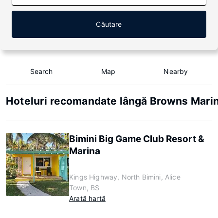
Căutare
Search
Map
Nearby
Hoteluri recomandate lângă Browns Mari
Bimini Big Game Club Resort &
Marina
Kings Highway, North Bimini, Alice
Town, BS
Arată hartă