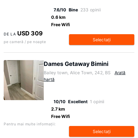
7.6/10
Bine
233 opinii
0.6 km
Free Wifi
USD 309
DE LA
Selectaţi
pe cameră / pe noapte
Dames Getaway Bimini
Bailey town, Alice Town, 242, BS
Arată
hartă
10/10
Excellent
1 opinii
2.7 km
Free Wifi
Pentru mai multe informaţii:
Selectaţi