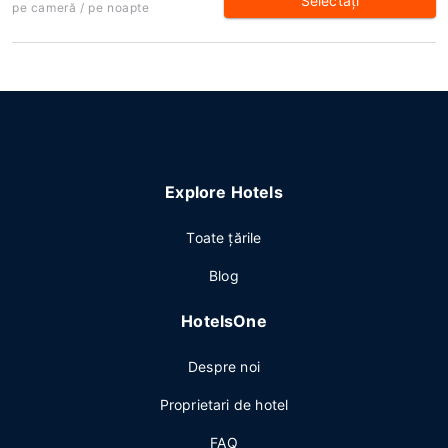
Selectaţi
pe cameră / pe noapte
Explore Hotels
Toate ţările
Blog
HotelsOne
Despre noi
Proprietari de hotel
FAQ