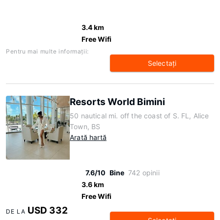
3.4 km
Free Wifi
Pentru mai multe informaţii:
Selectaţi
Resorts World Bimini
50 nautical mi. off the coast of S. FL, Alice
Town, BS
Arată hartă
7.6/10
Bine
742 opinii
3.6 km
Free Wifi
USD 332
DE LA